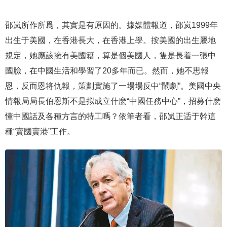
邵岚所作所爲，其實是有原因的。據媒體報道，邵岚1999年
出生于美國，在香港長大，在香港上學。按美國的出生屬地
規定，她應該擁有美國籍，算是個美國人，隻是長着一張中
國臉，在中國生活和學習了20多年而已。然而，她不思報
恩，反而恩将仇報，策劃實施了一場場反中“鬧劇”。美國中央
情報局局長伯恩斯不是拟成立什麽“中國任務中心”，招募什麽
懂中國話及各種方言的特工嗎？依筆者看，邵岚正适于幹這
種“賣國賣港”工作。