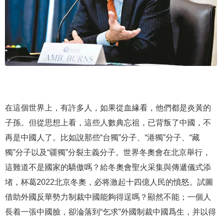
在這個世界上，有許多人，如果從血緣看，他們都是炎黃的
子孫。但從思想上看，這些人數典忘祖，已背叛了中國，不
再是中國人了。比如說那些“台獨”分子、“港獨”分子、“藏
獨”分子以及“疆獨”分裂主義分子。世界冬奧會在北京舉行，
這難道不是國家的驕傲嗎？給冬奧會聖火采集與傳遞儀式添
堵，杯葛2022北京冬奧，必将激起十四億人民的憤怒。試圖
借助外國反華勢力制裁中國能夠得逞嗎？顯然不能；一個人
長着一張中國臉，卻淪落到“乞求”外國制裁中國爲生，并以得