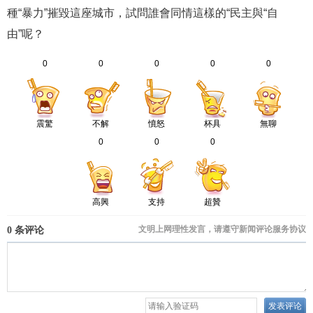
種“暴力”摧毀這座城市，試問誰會同情這樣的“民主與“自
由”呢？
0
0
0
0
0
震驚
不解
憤怒
杯具
無聊
0
0
0
高興
支持
超贊