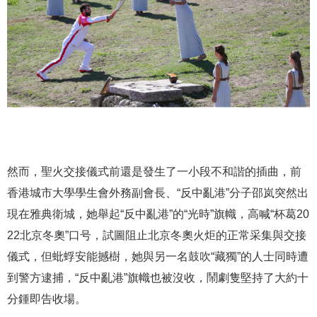
然而，聖火交接儀式前還是發生了一小段不和諧的插曲，前
香港城市大學學生會外務副會長、“反中亂港”分子邵岚突然出
現在雅典衛城，她舉起“反中亂港”的“光時”旗幟，高喊“杯葛20
22北京冬奧”口号，試圖阻止北京冬奧火炬的正常采集與交接
儀式，但蚍蜉安能撼樹，她與另一名鼓吹“藏獨”的人士同時遭
到警方逮捕，“反中亂港”旗幟也被沒收，鬧劇隻堅持了大約十
分鍾即告收場。