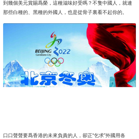
到幾個美元賞賜爲榮，這種滋味好受嗎？不隻中國人，就連
那些白種的、黑種的外國人，也是從骨子裏看不起你的。
口口聲聲要爲香港的未來負責的人，卻正“乞求”外國用各