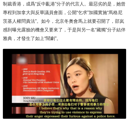
制裁香港，成爲“反中亂港”分子的代言人。最惡劣的是，她曾
專程到加拿大與反華議員會面，公開“乞求”加國實施“馬格尼
茨基人權問責法”。如今，北京冬奧會馬上就要召開了，邵岚
感到曝光露臉的機會又要來了，于是與另一名“藏獨”分子結伴
雅典，才發生了如上“鬧劇”。