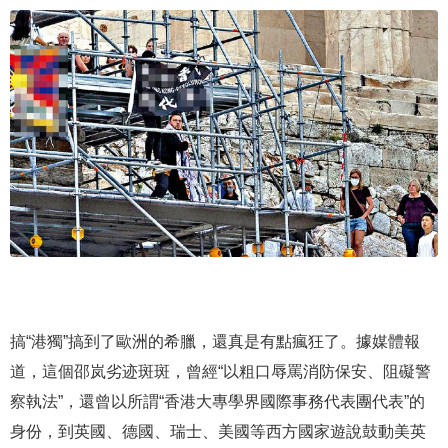
搞“港獨”搞到了歐洲的希臘，還真是有點瘋狂了。據媒體報
道，這個邵岚劣迹斑斑，曾經“以粗口辱罵消防保安、阻礙警
察執法”，還曾以所謂“香港大專學界國際事務代表團代表”的
身份，到英國、德國、瑞士、美國等西方國家遊說鼓動美英