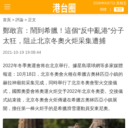
2026年8月7日 星期五
簡體
|
繁體
首頁
>
評論
> 正文
鄭敢言：鬧到希臘！這個“反中亂港”分子
太狂，阻止北京冬奧火炬采集遭捕
2021-10-19 19:08:44
2022年冬季奧運會将在北京舉行。據星島環球網等多家媒體
報道：10月18日，北京冬奧會火種在希臘古奧林匹亞小鎮的
赫拉神廟前采集完成，同時舉行了北京冬奧會聖火交接儀
式，國際奧委會将奧運火炬交予2022年北京冬奧委。交接儀
式結束後，北京冬奧會火炬傳遞在希臘古奧林匹亞小鎮展
開，擔任第一棒火炬手的是希臘滑雪運動員安東尼奧。