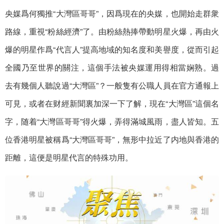
央媒爲何獨推“大灣區哥哥”，因爲現在的央媒，也開始走群衆
路線，重視“粉絲經濟”了。由粉絲熱捧帶動明星火爆，再由火
爆的明星作爲“代言人”提高地域的知名度和美譽度，從而引起
全國乃至世界的關注，這個手法被央媒運用得相當娴熟。過
去有幾個人聽說過“大灣區”？一般隻有公職人員在官方通報上
可見，或者在财經新聞裏加深一下了解，現在“大灣區”這個名
字，随着“大灣區哥哥”得火爆，弄得滿城風雨，盡人皆知。五
位香港明星被稱爲“大灣區哥哥”，無形中拉近了内地與香港的
距離，這便是明星代言的特殊功用。