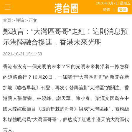
2026年8月7日 星期五
簡體
|
繁體
首頁
>
評論
> 正文
鄭敢言：“大灣區哥哥”走紅！這則消息預
示港陸融合提速，香港未來光明
2021-10-21 15:11:59
香港有沒有一個光明的未來？它的光明未來将沿着一條怎樣
的道路前行？10月20日，一條關于“大灣區哥哥”的新聞在新
加坡《聯合早報》刊登，再次引發輿論對“大灣區”的關注。香
港藝人張智霖、林曉峰、謝天華、陳小春、梁漢文因爲在中
國大陸綜藝節目《披荊斬棘的哥哥》組成“大灣區組”，被粉絲
和媒體昵稱爲“大灣區哥哥”，俨然成了紅透半邊天的大灣區代
言人。