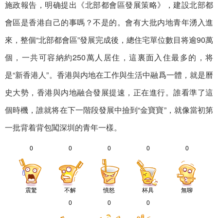
施政報告，明确提出《北部都會區發展策略》，建設北部都
會區是香港自己的事嗎？不是的。會有大批内地青年湧入進
來，整個“北部都會區”發展完成後，總住宅單位數目将逾90萬
個，一共可容納約250萬人居住，這裏面入住最多的，将
是“新香港人”。香港與内地在工作與生活中融爲一體，就是曆
史大勢，香港與内地融合發展提速，正在進行。誰看準了這
個時機，誰就将在下一階段發展中撿到“金寶寶”，就像當初第
一批背着背包闖深圳的青年一樣。
0
0
0
0
0
震驚
不解
憤怒
杯具
無聊
0
0
0