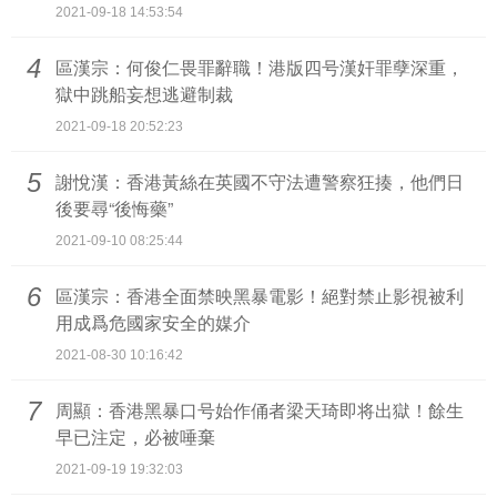
2021-09-18 14:53:54
4
區漢宗：何俊仁畏罪辭職！港版四号漢奸罪孽深重，
獄中跳船妄想逃避制裁
2021-09-18 20:52:23
5
謝悅漢：香港黃絲在英國不守法遭警察狂揍，他們日
後要尋“後悔藥”
2021-09-10 08:25:44
6
區漢宗：香港全面禁映黑暴電影！絕對禁止影視被利
用成爲危國家安全的媒介
2021-08-30 10:16:42
7
周顯：香港黑暴口号始作俑者梁天琦即将出獄！餘生
早已注定，必被唾棄
2021-09-19 19:32:03