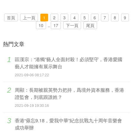
首頁
上一頁
1
2
3
4
5
6
7
8
9
10
..
17
下一頁
尾頁
熱門文章
1
區漢宗：“港獨”藝人全面封殺！必須堅守，香港愛國
藝人才能擁有展示舞台
2021-09-06 08:17:22
2
周顯：長期被親英勢力把持，爲境外資本服務，香港
證監會，到底跟誰姓？
2021-09-19 19:30:16
3
香港“毋忘9.18，愛我中華”紀念抗戰九十周年音樂會
成功舉辦