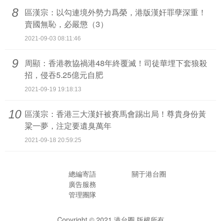
8
區漢宗：以勾連境外勢力爲榮，港版漢奸罪孽深重！
賣國無恥，必嚴懲（3）
2021-09-03 08:11:46
9
周顯：香港教協禍港48年終覆滅！司徒華埋下套狼殺
招，侵吞5.25億元自肥
2021-09-19 19:18:13
10
區漢宗：香港三大漢奸被賽馬會踢出局！尊貴身份黃
粱一夢，注定要遺臭萬年
2021-09-18 20:59:25
總編寄語
關于港台圈
廣告服務
管理團隊
Copyright © 2021
港台圈 版權所有