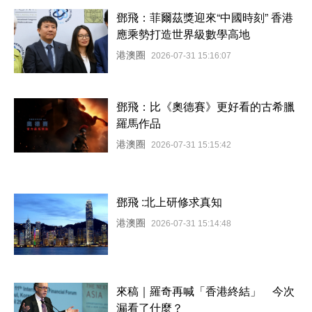
鄧飛：菲爾茲獎迎來“中國時刻” 香港
應乘勢打造世界級數學高地
港澳圈
2026-07-31 15:16:07
鄧飛：比《奧德賽》更好看的古希臘
羅馬作品
港澳圈
2026-07-31 15:15:42
鄧飛 :北上研修求真知
港澳圈
2026-07-31 15:14:48
來稿｜羅奇再喊「香港終結」 今次
漏看了什麼？