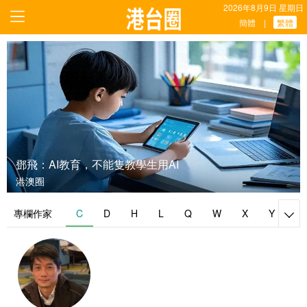
2026年8月9日 星期日
簡體
繁體
|
鄧飛：AI教育，不能隻教學生用AI
港澳圈
專欄作家
C
D
H
L
Q
W
X
Y
Z
