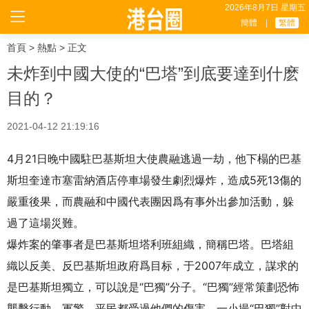
2026年8月7日 星期五
簡體
|
繁體
首頁
>
熱點
> 正文
未炸到中國大使的“巴塔”到底要達到什麽
目的？
2021-04-12 21:19:16
4月21日晚中國駐巴基斯坦大使農融逃過一劫，他下榻的巴基
斯坦奎達市塞雷納酒店停車場發生劇烈爆炸，造成5死13傷的
嚴重後果，而農融和中國代表團因爲有事外出參加活動，躲
過了這場災難。
爆炸案的肇事者是巴基斯坦塔利班組織，簡稱巴塔。巴塔組
織以反美、反巴基斯坦政府爲目标，于2007年成立，謀求的
是巴基斯坦獨立，可以說是“巴獨”分子。“巴獨”經常策劃恐怖
襲擊行動，軍警、平民都受過他們的傷害，一小撮“巴獨”對中