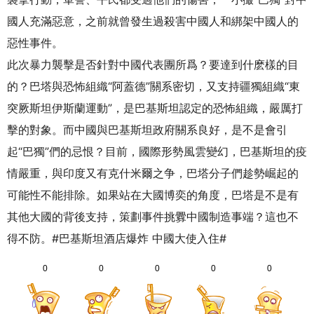
國人充滿惡意，之前就曾發生過殺害中國人和綁架中國人的
惡性事件。
此次暴力襲擊是否針對中國代表團所爲？要達到什麽樣的目
的？巴塔與恐怖組織“阿蓋德”關系密切，又支持疆獨組織“東
突厥斯坦伊斯蘭運動”，是巴基斯坦認定的恐怖組織，嚴厲打
擊的對象。而中國與巴基斯坦政府關系良好，是不是會引
起“巴獨”們的忌恨？目前，國際形勢風雲變幻，巴基斯坦的疫
情嚴重，與印度又有克什米爾之争，巴塔分子們趁勢崛起的
可能性不能排除。如果站在大國博奕的角度，巴塔是不是有
其他大國的背後支持，策劃事件挑釁中國制造事端？這也不
得不防。#巴基斯坦酒店爆炸 中國大使入住#
0
0
0
0
0