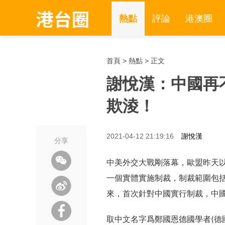
熱點
評論
港澳圈
首頁
>
熱點
> 正文
謝悅漢：中國再
欺淩！
2021-04-12 21:19:16
謝悅漢
分享
中美外交大戰剛落幕，歐盟昨天以
一個實體實施制裁，制裁範圍包括
來，首次針對中國實行制裁，中國
取中文名字爲鄭國恩德國學者(德