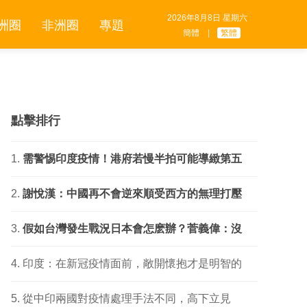
2026年8月8日 星期六
洲圈
非洲圈
專題
簡體
|
繁體
點擊排行
需警惕印度疫情！港府若慢半拍可能導緻第五
謝悅漢：中國再不會逆來順受西方的無理打壓
假如台灣發生戰況日本會怎麽辦？菅義偉：沒
印度：在新冠疫情面前，敞開懷抱才是明智的
從中印兩國對疫情處理手法不同，高下立見