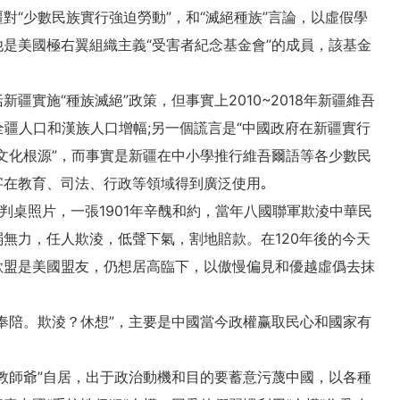
對“少數民族實行強迫勞動”，和“滅絕種族”言論，以虛假學
是美國極右翼組織主義“受害者紀念基金會”的成員，該基金
疆實施“種族滅絕”政策，但事實上2010~2018年新疆維吾
全疆人口和漢族人口增幅;另一個謊言是“中國政府在新疆實行
文化根源”，而事實是新疆在中小學推行維吾爾語等各少數民
字在教育、司法、行政等領域得到廣泛使用｡
談判桌照片，一張1901年辛醜和約，當年八國聯軍欺淩中華民
無力，任人欺淩，低聲下氣，割地賠款。在120年後的今天
歐盟是美國盟友，仍想居高臨下，以傲慢偏見和優越虛僞去抹
奉陪。欺淩？休想”，主要是中國當今政權赢取民心和國家有
教師爺”自居，出于政治動機和目的要蓄意污蔑中國，以各種