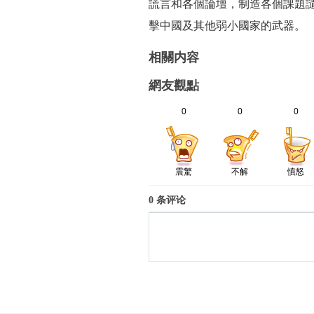
謊言和各個論壇，制造各個課題譴
擊中國及其他弱小國家的武器。
相關内容
網友觀點
0
0
0
震驚
不解
憤怒