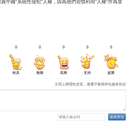
責中國“系統性侵犯”人權，因爲他們習慣利用“人權”作爲攻
0
0
0
0
0
杯具
無聊
高興
支持
超贊