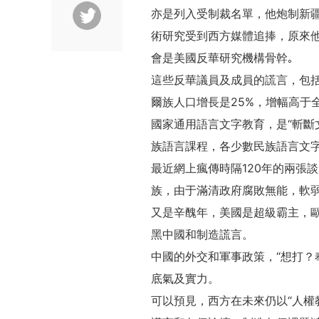
亦是列入受制裁名單，他炮制新疆
術研究受到西方媒體追捧，原來他
會是美國反華研究機構骨幹｡
這些反華議員及成員的謊言，包括新
爾族人口增長是25%，增幅高于
國家通用語言文字教育，是“斬斷
族語言課程，各少數民族語言文
最近網上瘋傳時隔120年的兩張
族，由于滿清政府腐敗無能，軟弱
又是辛醜年，美國是超級霸主，
黑中國和制造謊言。
中國的外交和軍事政策，“想打？
底氣及實力。
可以預見，西方在未來仍以“人權