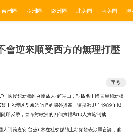
台灣圈
亞洲圈
歐洲圈
北美圈
南美圈
澳
不會逆來順受西方的無理打壓
字号
“中國侵犯新疆維吾爾族人權”爲由，對四名中國官員和新疆
禁止入境以及凍結他們的國外資産，這是歐盟自1989年以
随即反擊，宣布對歐洲的四個實體和10人實施制裁。
國人阿德裏安.普茲) 常在社交媒體上頻頻發表涉疆言論，他