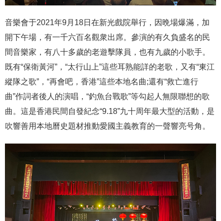
音樂會于2021年9月18日在新光戲院舉行，因晩場爆滿，加
開下午場，有一千六百名觀衆出席。參演的有久負盛名的民
間音樂家，有八十多歲的老遊擊隊員，也有九歲的小歌手。
既有“保衛黃河”，“太行山上”這些耳熟能詳的老歌，又有“東江
縱隊之歌”，“再會吧，香港”這些本地名曲;還有“救亡進行
曲”作詞者後人的演唱，“釣魚台戰歌”等勾起人無限聯想的歌
曲。這是香港民間自發紀念“9.18”九十周年最大型的活動，是
吹響善用本地曆史題材推動愛國主義教育的一聲響亮号角。