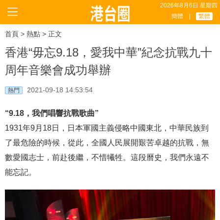
2026年8月6日 星期四
簡體
|
繁體
首頁
>
熱點
> 正文
香港“毋忘9.18，愛我中華”紀念抗戰九十
周年音樂會成功舉辦
2021-09-18 14:53:54
熱門
“9.18，我們唱響抗戰歌曲”
1931年9月18日，日本軍國主義侵略中國東北，中華民族到
了最危險的時候，從此，全國人民展開艱苦卓越的抗戰，無
數愛國志士，前赴後繼，不惜犧牲。這段曆史，我們永遠不
能忘記。