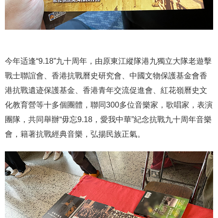
今年适逢“9.18”九十周年，由原東江縱隊港九獨立大隊老遊擊
戰士聯誼會、香港抗戰曆史研究會、中國文物保護基金會香
港抗戰遺迹保護基金、香港青年交流促進會、紅花嶺曆史文
化教育營等十多個團體，聯同300多位音樂家，歌唱家，表演
團隊，共同舉辦“毋忘9.18，愛我中華”紀念抗戰九十周年音樂
會，籍著抗戰經典音樂，弘揚民族正氣。