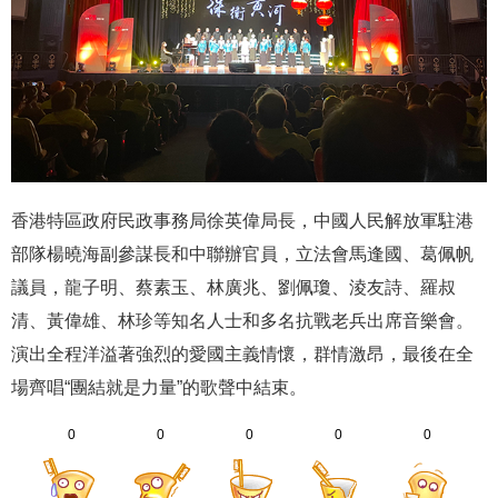
香港特區政府民政事務局徐英偉局長，中國人民解放軍駐港
部隊楊曉海副參謀長和中聯辦官員，立法會馬逢國、葛佩帆
議員，龍子明、蔡素玉、林廣兆、劉佩瓊、淩友詩、羅叔
清、黃偉雄、林珍等知名人士和多名抗戰老兵出席音樂會。
演出全程洋溢著強烈的愛國主義情懷，群情激昂，最後在全
場齊唱“團結就是力量”的歌聲中結束。
0
0
0
0
0