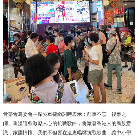
音樂會籌委會主席吳軍捷緻詞時表示：前事不忘，後事之
師。重溫這些激勵人心的抗戰歌曲，将激發香港人的民族意
識，家國情懷。我們不但要在這裏唱響抗戰歌曲，讓中小學