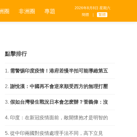
2026年8月8日 星期六
洲圈
非洲圈
專題
簡體
|
繁體
點擊排行
需警惕印度疫情！港府若慢半拍可能導緻第五
謝悅漢：中國再不會逆來順受西方的無理打壓
假如台灣發生戰況日本會怎麽辦？菅義偉：沒
印度：在新冠疫情面前，敞開懷抱才是明智的
從中印兩國對疫情處理手法不同，高下立見