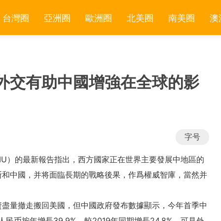
台灣圈
亞洲圈
歐洲圈
北美圈
南美圈
澳
外交有助中國增強在全球的影
字号
IU）的最新報告指出，西方國家正在世界主要發展中地區的
斯和中國，并将面臨長期的戰略後果，作爲權威智庫，當然并
資盡量撤走搬回美國，但中國政府發布數據顯示，今年首季中
民币按年增長39.9%，較2019年同期增長24.8%，可見外