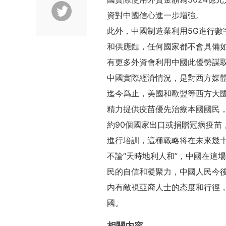
資對中國信心進一步增強。
此外，中國制造業利用5G進行
和供應鏈，任何國家都不會具備
有更多外資會利用中國此優勢謀
中國實際經濟情況，是對西方媒
迄今爲止，美國和歐盟等西方大
精力提供疫苗優先治療本國國民
約90個國家出口或捐贈冠病疫苗
進行培訓，這種戰略将在未來幾
不論“天時地利人和”，中國在這
民的自信和凝聚力，中國人民今
内有敵視亞裔人士的态度和行徑
國。