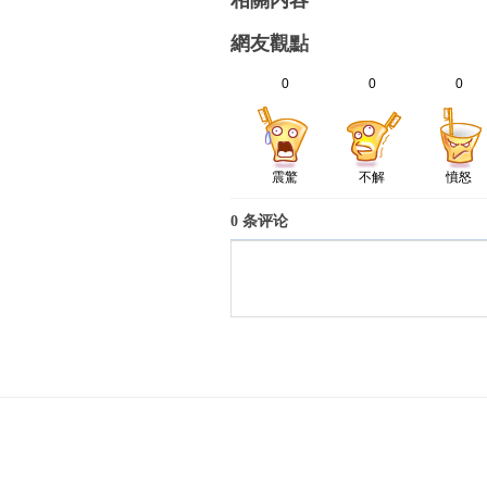
相關内容
網友觀點
0
0
0
震驚
不解
憤怒