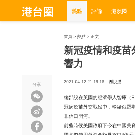
熱點
評論
港澳圈
首頁
>
熱點
> 正文
新冠疫情和疫苗
響力
2021-04-12 21:19:16
謝悅漢
分享
總部設在英國的經濟學人智庫（E
冠病疫苗外交戰役中，輸給俄羅
非信口開河。
前些時候美國政府下令在中國美
國實際使用外資金額爲3024億元人