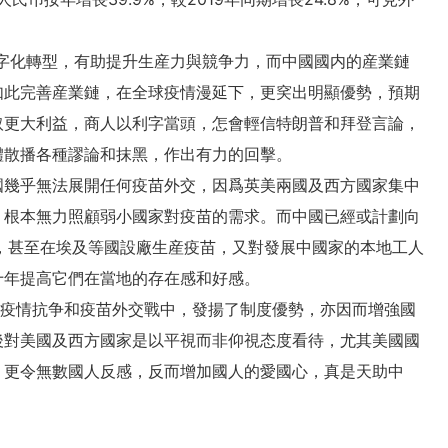
數字化轉型，有助提升生産力與競争力，而中國國内的産業鏈
如此完善産業鏈，在全球疫情漫延下，更穾出明顯優勢，預期
取更大利益，商人以利字當頭，怎會輕信特朗普和拜登言論，
體散播各種謬論和抹黑，作出有力的回擊。
國幾乎無法展開任何疫苗外交，因爲英美兩國及西方國家集中
，根本無力照顧弱小國家對疫苗的需求。而中國已經或計劃向
，甚至在埃及等國設廠生産疫苗，又對發展中國家的本地工人
十年提高它們在當地的存在感和好感。
場疫情抗争和疫苗外交戰中，發揚了制度優勢，亦因而增強國
後對美國及西方國家是以平視而非仰視态度看待，尤其美國國
，更令無數國人反感，反而增加國人的愛國心，真是天助中