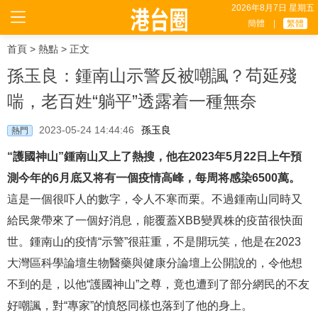
2026年8月7日 星期五
簡體
|
繁體
首頁
>
熱點
> 正文
孫玉良：鍾南山示警反被嘲諷？苟延殘
喘，老百姓“躺平”透露着一種無奈
2023-05-24 14:44:46
孫玉良
熱門
“護國神山”鍾南山又上了熱搜，他在2023年5月22日上午預
測今年的6月底又将有一個疫情高峰，每周将感染6500萬。
這是一個很吓人的數字，令人不寒而栗。不過鍾南山同時又
給民衆帶來了一個好消息，能覆蓋XBB變異株的疫苗很快面
世。鍾南山的疫情“示警”很莊重，不是開玩笑，他是在2023
大灣區科學論壇生物醫藥與健康分論壇上公開說的，令他想
不到的是，以他“護國神山”之尊，竟也遭到了部分網民的不友
好嘲諷，對“專家”的憤怒同樣也落到了他的身上。