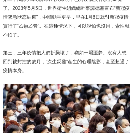
了。2023年5月5日，世界衛生組織總幹事譚德塞宣布“新冠疫
情緊急狀态結束”，中國動手更早，早在1月8日就對新冠疫情
實行了“乙類乙管”。在這種情況下，可以說怕也沒用，索性就
不怕了。
第三，三年疫情把人們折騰壞了，猶如一場噩夢。沒有人想
回到被封控的歲月，“次生災難”産生的心理陰影，甚至超過了
疫情本身。