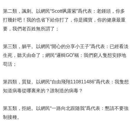
第二類，諷刺。以網民“Scott飒露紫”爲代表：老鍾頭，你多
打幾針吧！我的也省下給你打了，你是國寶，你的健康最重
要，我們老百姓無所謂了；
第三類，躺平。以網民“開心的分享小王子”爲代表：已經看淡
生死，聽天由命了；網民“邏輯GO”稱：我們窮人隻想安靜地
苟活；
第四類，質疑。以網民“自由飛翔110811486”爲代表：我隻想
知道病毒從哪裏來的？誰制造的病毒？
第五類，拒絕。以網民“一路向北跟随我”爲代表：懇請不要強
制接種。