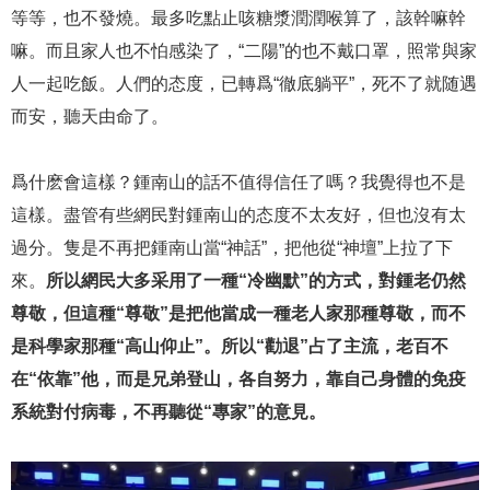
等等，也不發燒。最多吃點止咳糖漿潤潤喉算了，該幹嘛幹
嘛。而且家人也不怕感染了，“二陽”的也不戴口罩，照常與家
人一起吃飯。人們的态度，已轉爲“徹底躺平”，死不了就随遇
而安，聽天由命了。
爲什麽會這樣？鍾南山的話不值得信任了嗎？我覺得也不是
這樣。盡管有些網民對鍾南山的态度不太友好，但也沒有太
過分。隻是不再把鍾南山當“神話”，把他從“神壇”上拉了下
來。
所以網民大多采用了一種“冷幽默”的方式，對鍾老仍然
尊敬，但這種“尊敬”是把他當成一種老人家那種尊敬，而不
是科學家那種“高山仰止”。所以“勸退”占了主流，老百不
在“依靠”他，而是兄弟登山，各自努力，靠自己身體的免疫
系統對付病毒，不再聽從“專家”的意見。