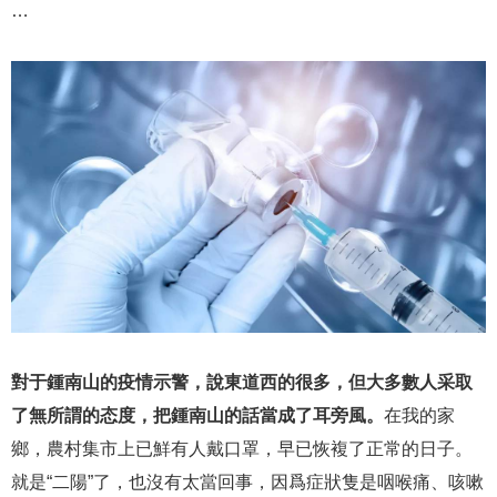
…
對于鍾南山的疫情示警，說東道西的很多，但大多數人采取
了無所謂的态度，把鍾南山的話當成了耳旁風。
在我的家
鄉，農村集市上已鮮有人戴口罩，早已恢複了正常的日子。
就是“二陽”了，也沒有太當回事，因爲症狀隻是咽喉痛、咳嗽