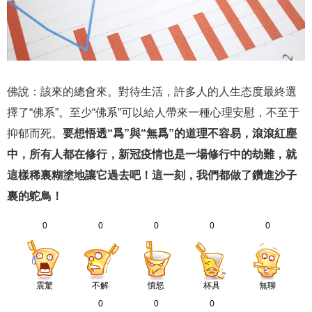
佛說：該來的總會來。對待生活，許多人的人生态度最終選
擇了“佛系”。至少“佛系”可以給人帶來一種心理安慰，不至于
抑郁而死。
要想悟透“爲”與“無爲”的道理不容易，滾滾紅塵
中，所有人都在修行，新冠疫情也是一場修行中的劫難，就
這樣稀裏糊塗地讓它過去吧！這一刻，我們都做了鑽進沙子
裏的鴕鳥！
0
0
0
0
0
震驚
不解
憤怒
杯具
無聊
0
0
0