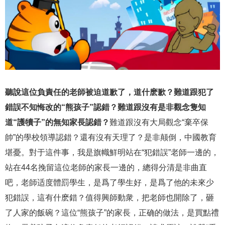
聽說這位負責任的老師被迫道歉了，道什麽歉？難道跟犯了
錯誤不知悔改的“熊孩子”認錯？難道跟沒有是非觀念隻知
道“護犢子”的無知家長認錯？
難道跟沒有大局觀念“棄卒保
帥”的學校領導認錯？還有沒有天理了？是非颠倒，中國教育
堪憂。對于這件事，我是旗幟鮮明站在“犯錯誤”老師一邊的，
站在44名挽留這位老師的家長一邊的，總得分清是非曲直
吧，老師适度體罰學生，是爲了學生好，是爲了他的未來少
犯錯誤，這有什麽錯？值得興師動衆，把老師也開除了，砸
了人家的飯碗？這位“熊孩子”的家長，正确的做法，是買點禮