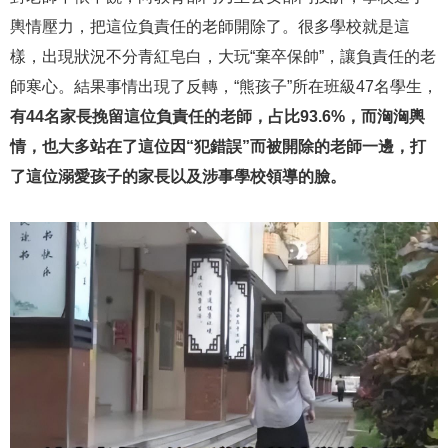
輿情壓力，把這位負責任的老師開除了。很多學校就是這
樣，出現狀況不分青紅皂白，大玩“棄卒保帥”，讓負責任的老
師寒心。結果事情出現了反轉，“熊孩子”所在班級47名學生，
有44名家長挽留這位負責任的老師，占比93.6%，而洶洶輿
情，也大多站在了這位因“犯錯誤”而被開除的老師一邊，打
了這位溺愛孩子的家長以及涉事學校領導的臉。