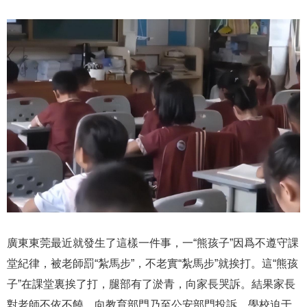
廣東東莞最近就發生了這樣一件事，一“熊孩子”因爲不遵守課
堂紀律，被老師罰“紮馬步”，不老實“紮馬步”就挨打。這“熊孩
子”在課堂裏挨了打，腿部有了淤青，向家長哭訴。結果家長
對老師不依不饒，向教育部門乃至公安部門投訴，學校迫于