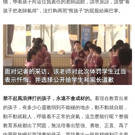
物，帶着孩子向這位負責任的老師認錯，請求原諒，說聲“看
孩子把老師氣得”，沒打夠再照“熊孩子”的屁股給兩巴掌。
禁不起風浪摔打的孩子，永遠不會成材的。
看現在教育出來
的孩子，有多少心靈脆弱到不能碰的地步，動不動就自殺，
動不動就殺人，呼吸着不正常的戾氣，這怎麽能行呢？整個
教育系統都出了問題，無法培養出堅強、勇敢、正直、爲了
中華民族崛起而讀書的孩子，而培養出一批批精緻利己主義