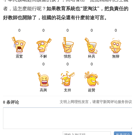
者，這怎麽能行呢？
如果教育系統也“逆淘汰”，把負責任的
好教師也開除了，祖國的花朵還有什麽前途可言。
0
0
0
0
0
震驚
不解
憤怒
杯具
無聊
0
0
0
高興
支持
超贊