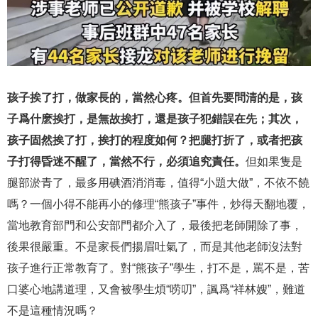
孩子挨了打，做家長的，當然心疼。但首先要問清的是，孩
子爲什麽挨打，是無故挨打，還是孩子犯錯誤在先；其次，
孩子固然挨了打，挨打的程度如何？把腿打折了，或者把孩
子打得昏迷不醒了，當然不行，必須追究責任。
但如果隻是
腿部淤青了，最多用碘酒消消毒，值得“小題大做”，不依不饒
嗎？一個小得不能再小的修理“熊孩子”事件，炒得天翻地覆，
當地教育部門和公安部門都介入了，最後把老師開除了事，
後果很嚴重。不是家長們揚眉吐氣了，而是其他老師沒法對
孩子進行正常教育了。對“熊孩子”學生，打不是，罵不是，苦
口婆心地講道理，又會被學生煩“唠叨”，諷爲“祥林嫂”，難道
不是這種情況嗎？