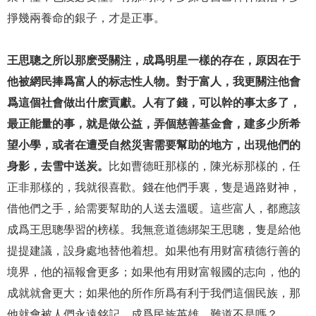
掙幾兩養命的銀子，才是正事。
王思聰之所以那麽受關注，成爲明星一樣的存在，原因在于
他被網民捧爲富人的标志性人物。對于富人，我更關注他會
爲這個社會做出什麽貢獻。人有了錢，可以幹的事太多了，
最正能量的事，就是做公益，弄個慈善基金會，建多少所希
望小學，或者在遭受自然災害需要幫助的地方，出現他們的
身影，去雪中送炭。
比如曹德旺那樣的，陳光标那樣的，任
正非那樣的，我就很喜歡。錢在他們手裏，隻是過路财神，
借他們之手，給需要幫助的人送去溫暖。這些富人，都應該
成爲王思聰學習的榜樣。我無意道德綁架王思聰，隻是給他
提提建議，設身處地替他着想。如果他有用财富積德行善的
境界，他的福報會更多；如果他有用财富報國的志向，他的
成就就會更大；如果他的所作所爲有利于我們這個民族，那
他就會被人們永遠銘記，成爲民族英雄。難道不是嗎？