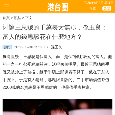
2026年8月9日 星期日
簡體
|
繁體
首頁
>
熱點
> 正文
讨論王思聰的千萬表太無聊，孫玉良：
富人的錢應該花在什麽地方？
2023-05-30 15:26:07
孫玉良
熱門
毋庸置疑，王思聰是個富人，而且是個“網紅”級别的富人。他
的一言一行都受網絡關注，活得像個明星。最近王思聰的手
腕又被炒上了熱搜，緣于手腕上那塊表不見了，戴在了别人
手腕上。于是有人猜疑，那塊限量版的、二手市場價值都值
2000萬的名貴表是王思聰借的，他是借手表炫富。