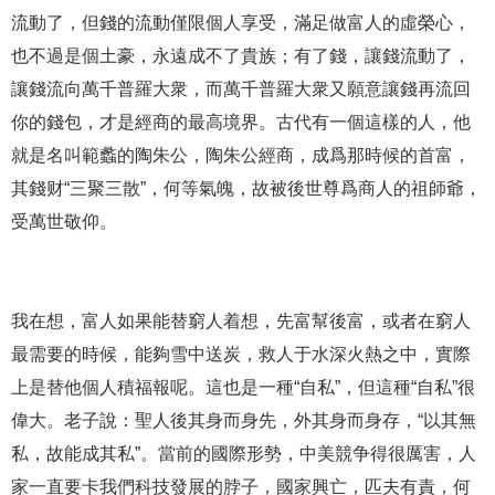
流動了，但錢的流動僅限個人享受，滿足做富人的虛榮心，
也不過是個土豪，永遠成不了貴族；有了錢，讓錢流動了，
讓錢流向萬千普羅大衆，而萬千普羅大衆又願意讓錢再流回
你的錢包，才是經商的最高境界。古代有一個這樣的人，他
就是名叫範蠡的陶朱公，陶朱公經商，成爲那時候的首富，
其錢财“三聚三散”，何等氣魄，故被後世尊爲商人的祖師爺，
受萬世敬仰。
我在想，富人如果能替窮人着想，先富幫後富，或者在窮人
最需要的時候，能夠雪中送炭，救人于水深火熱之中，實際
上是替他個人積福報呢。這也是一種“自私”，但這種“自私”很
偉大。老子說：聖人後其身而身先，外其身而身存，“以其無
私，故能成其私”。當前的國際形勢，中美競争得很厲害，人
家一直要卡我們科技發展的脖子，國家興亡，匹夫有責，何