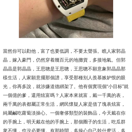
當然你可以勸他，富了也要低調，不要太聲張。瞧人家郭晶
晶，嫁入豪門，仍然穿着幾百元的地攤貨，多接地氣。但郭
晶晶是郭晶晶，王思聰是王思聰，王思聰不願意象郭晶晶那
樣生活，人家願意擺那個譜，享受那種别人羨慕嫉妒恨的眼
光，你再多說，就涉嫌道德綁架了。他有個實現個“小目标”就
一個億的爹，還用炫富嗎？人家本來就富，戴一千萬的表，
兩千萬的表都屬正常生活，網民懷疑人家是借了塊表炫富，
純屬鹹吃蘿蔔淡操心。一個奢侈類型的裝飾品，今天戴在你
的手腕上，明天戴在他的手腕上，那個圈子的生活，吃瓜群
衆不懂，也沒必要懂。有那時間，多操心自己幹什麽活，多