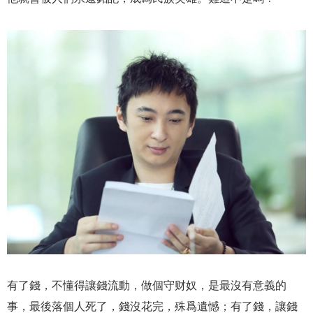
有了錢，不懂得讓錢流動，做個守财奴，是最沒有意義的
事，最後落個人死了，錢沒花完，殊爲遺憾；有了錢，讓錢