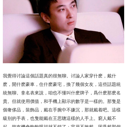
我覺得讨論這個話題真的很無聊。讨論人家穿什麽，戴什
麽，開什麽豪車，住什麽豪宅，換了幾個女友，這些話題統
統無聊。拿名表來說，咱也不懂叫什麽牌子，爲什麽那麽名
貴。但就使用價值，和手機上顯示的數字是一樣的。那隻是
個奢侈品，裝飾品，戴在手腕中不嫌沉，那就戴着吧。這樣
級别的手表，也隻能戴在王思聰這樣的人手上。窮人戴不
起，能有機會飽飽眼福就不錯了；官員不敢戴，因爲戴那個