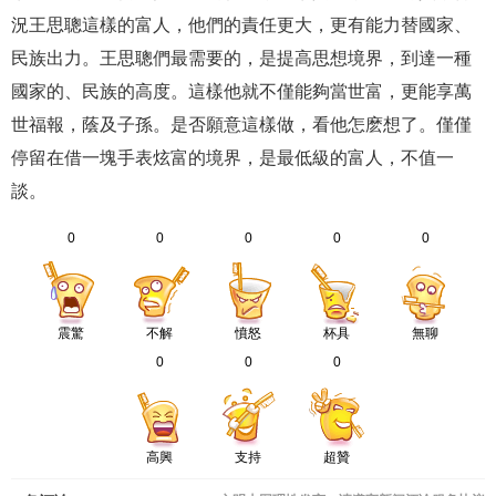
況王思聰這樣的富人，他們的責任更大，更有能力替國家、
民族出力。王思聰們最需要的，是提高思想境界，到達一種
國家的、民族的高度。這樣他就不僅能夠當世富，更能享萬
世福報，蔭及子孫。是否願意這樣做，看他怎麽想了。僅僅
停留在借一塊手表炫富的境界，是最低級的富人，不值一
談。
0
0
0
0
0
震驚
不解
憤怒
杯具
無聊
0
0
0
高興
支持
超贊