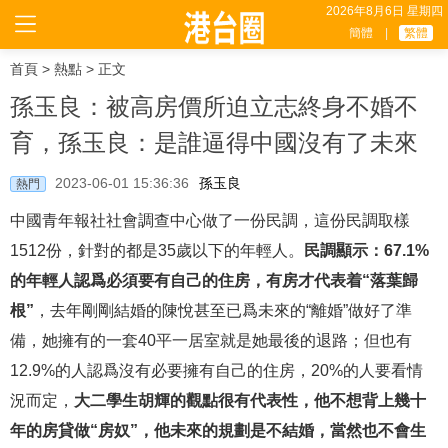
2026年8月6日 星期四
簡體
|
繁體
首頁
>
熱點
> 正文
孫玉良：被高房價所迫立志終身不婚不
育，孫玉良：是誰逼得中國沒有了未來
2023-06-01 15:36:36
孫玉良
熱門
中國青年報社社會調查中心做了一份民調，這份民調取樣
1512份，針對的都是35歲以下的年輕人。
民調顯示：67.1%
的年輕人認爲必須要有自己的住房，有房才代表着“落葉歸
根”
，去年剛剛結婚的陳悅甚至已爲未來的“離婚”做好了準
備，她擁有的一套40平一居室就是她最後的退路；但也有
12.9%的人認爲沒有必要擁有自己的住房，20%的人要看情
況而定，
大二學生胡輝的觀點很有代表性，他不想背上幾十
年的房貸做“房奴”，他未來的規劃是不結婚，當然也不會生