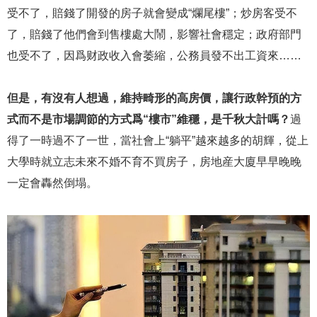
受不了，賠錢了開發的房子就會變成“爛尾樓”；炒房客受不
了，賠錢了他們會到售樓處大鬧，影響社會穩定；政府部門
也受不了，因爲财政收入會萎縮，公務員發不出工資來……
但是，有沒有人想過，維持畸形的高房價，讓行政幹預的方
式而不是市場調節的方式爲“樓市”維穩，是千秋大計嗎？
過
得了一時過不了一世，當社會上“躺平”越來越多的胡輝，從上
大學時就立志未來不婚不育不買房子，房地産大廈早早晚晚
一定會轟然倒塌。