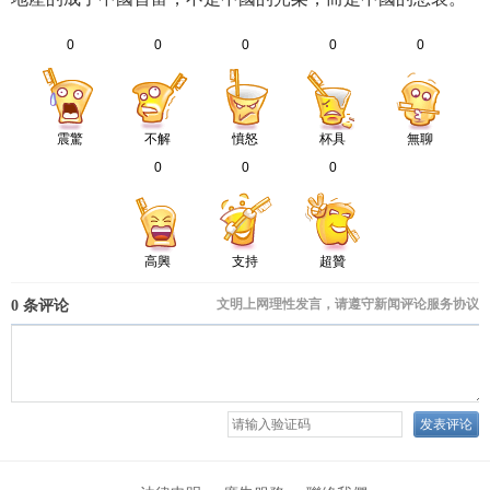
0
0
0
0
0
震驚
不解
憤怒
杯具
無聊
0
0
0
高興
支持
超贊