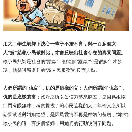
用大二學生胡輝下決心一輩子不婚不育，與一百多個女
人“嫁”給賴小民做對比，才會反映出社會存在的真實問題。
賴小民無疑是社會的“蠹蟲”，但這個“蠹蟲”卻是很多年才發
現，他是邊腐邊升的“爲人民服務”的反面典型。
人們所謂的“仇官”，仇的是這樣的官；人們所謂的“仇富”，
仇的是這樣的富；
政府之所以公信力越來越差，是因爲組織
部門有眼無珠，考察提拔了賴小民這樣的人；年輕人之所以
怨聲載道對婚姻絕望，是因爲愛情不再是婚姻的基礎，“嫁”給
賴小民的這一百多個情婦，用她們的行動說明了問題。