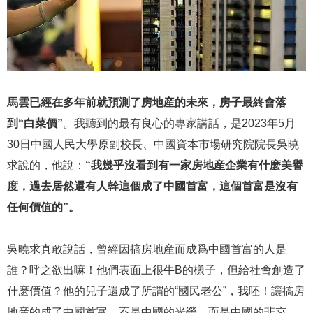
馬雲已經在多年前就預測了房地産的未來，房子最終會落
到“白菜價”
。我聽到的最有良心的專家講話，是2023年5月
30日中國人民大學原副校長、中國資本市場研究院院長吳曉
求說的，他說：
“我幾乎沒看到有一家房地産企業有什麽美譽
度，過去居然還有人幹這個成了中國首富，這個首富是沒有
任何價值的”。
吳曉求真敢說話，曾經因搞房地産而成爲中國首富的人是
誰？呼之欲出嘛！他們表面上很牛B的樣子，但給社會創造了
什麽價值？他的兒子還成了所謂的“國民老公”，我呸！讓搞房
地産的成了中國首富，不是中國的光榮，而是中國的悲哀。