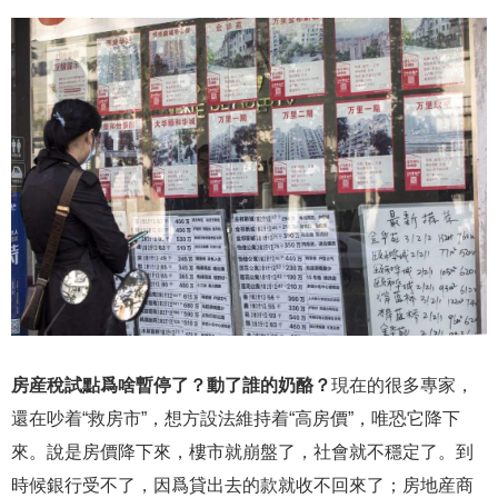
房産稅試點爲啥暫停了？動了誰的奶酪？
現在的很多專家，
還在吵着“救房市”，想方設法維持着“高房價”，唯恐它降下
來。說是房價降下來，樓市就崩盤了，社會就不穩定了。到
時候銀行受不了，因爲貸出去的款就收不回來了；房地産商