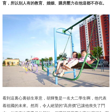
育，所以别人有的教育、婚姻、購房壓力在他這都不存在。
看到這裏心裏頓生寒意，胡輝隻是一名大二學生啊，他代表
着祖國的未來。然而，令人絕望的“高房價”已讓他喪失了鬥