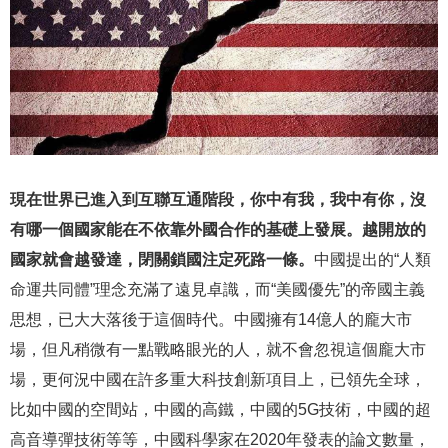
現在世界已進入到互聯互通階段，你中有我，我中有你，沒
有哪一個國家能在不依靠外國合作的基礎上發展。越開放的
國家就會越發達，閉關鎖國注定死路一條。
中國提出的“人類
命運共同體”理念充滿了遠見卓識，而“美國優先”的帝國主義
思想，已大大落後于這個時代。中國擁有14億人的龐大市
場，但凡稍微有一點戰略眼光的人，就不會忽視這個龐大市
場，更何況中國在許多重大科技創新項目上，已領先全球，
比如中國的空間站，中國的高鐵，中國的5G技術，中國的超
高音導彈技術等等，中國科學家在2020年發表的論文數量，