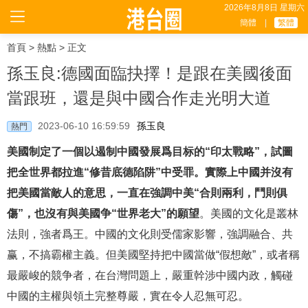
2026年8月8日 星期六
簡體
|
繁體
首頁
>
熱點
> 正文
孫玉良:德國面臨抉擇！是跟在美國後面
當跟班，還是與中國合作走光明大道
2023-06-10 16:59:59
孫玉良
熱門
美國制定了一個以遏制中國發展爲目标的“印太戰略”，試圖
把全世界都拉進“修昔底德陷阱”中受罪。實際上中國并沒有
把美國當敵人的意思，一直在強調中美“合則兩利，鬥則俱
傷”，也沒有與美國争“世界老大”的願望
。美國的文化是叢林
法則，強者爲王。中國的文化則受儒家影響，強調融合、共
赢，不搞霸權主義。但美國堅持把中國當做“假想敵”，或者稱
最嚴峻的競争者，在台灣問題上，嚴重幹涉中國内政，觸碰
中國的主權與領土完整尊嚴，實在令人忍無可忍。