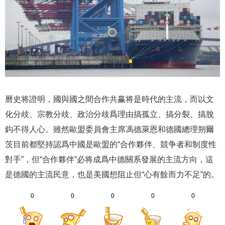
曆史将證明，國與國之間合作共赢将是時代的主流，而以文
化分歧、宗教分歧、政治分歧爲理由搞孤立、搞分裂、搞脫
鈎不得人心。雖然歐盟委員會主席馮德萊恩和德國總理朔爾
茨目前都堅持認爲中國是歐盟的“合作夥伴、競争者和制度性
對手”，但“合作夥伴”必将成爲中德關系發展的主流方向，這
是德國的主流民意，也是美國想阻止但“心有餘而力不足”的。
0
0
0
0
0