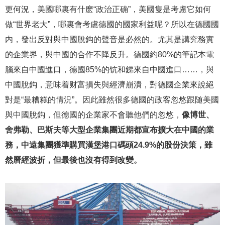
更何況，美國哪裏有什麽“政治正确”，美國隻是考慮它如何
做“世界老大”，哪裏會考慮德國的國家利益呢？所以在德國國
内，發出反對與中國脫鈎的聲音是必然的。尤其是講究務實
的企業界，與中國的合作不降反升。德國約80%的筆記本電
腦來自中國進口，德國85%的钪和銻來自中國進口……，與
中國脫鈎，意味着财富損失與經濟崩潰，對德國企業來說絕
對是“最糟糕的情況”。因此雖然很多德國的政客忽悠跟随美國
與中國脫鈎，但德國的企業家不會聽他們的忽悠，
像博世、
舍弗勒、巴斯夫等大型企業集團近期都宣布擴大在中國的業
務，中遠集團獲準購買漢堡港口碼頭24.9%的股份決策，雖
然曆經波折，但最後也沒有得到改變。