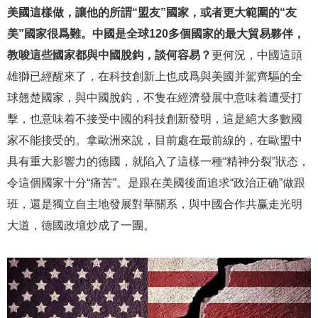
美國這樣做，讓他的所謂“盟友”國家，或者更大範圍的“友
美”國家很爲難。中國是全球120多個國家的最大貿易夥伴，
教唆這些國家都與中國脫鈎，談何容易？
更何況，中國這頭
雄獅已經醒來了，在科技創新上也成爲與美國并駕齊驅的全
球翹楚國家，與中國脫鈎，不隻在經濟發展中意味着遭受打
擊，也意味着不接受中國的科技創新發明，這是絕大多數國
家不能接受的。拿歐洲來說，目前處在最前線的，在歐盟中
具有重大影響力的德國，就陷入了這樣一種“精神分裂”狀态，
令這個國家十分“痛苦”。是跟在美國後面追求“政治正确”做跟
班，還是獨立自主地發展對華關系，與中國合作共赢走光明
大道，德國政壇炒成了一團。