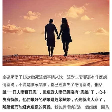
拿碾壓妻子16次緻死這個事情來說，這對夫妻哪裏有什麽感
情基礎，不管是誰家暴誰，都已經喪失了感情基礎。
俗話
說“一日夫妻百日恩”，但這對夫妻已經沒有“恩義”了，心中
隻有仇恨。他們最好的結果是趕緊離婚，否則就出人命了，
離婚反而能避免這樣的災難。
我曾經“勸離”過一個婚姻，因爲