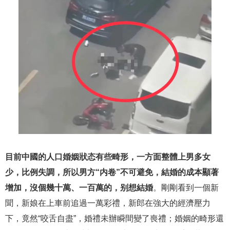
目前中國的人口婚姻狀态有些畸形，一方面整體上男多女
少，比例失調，所以男方“内卷”不可避免，結婚的成本顯著
增加，沒個幾十萬、一百萬的，别想結婚
。剛剛看到一個新
聞，新娘在上車前追過一萬彩禮，新郎在強大的經濟壓力
下，竟然“咬舌自盡”，婚禮未辦瞬間變了喪禮；婚姻的畸形還