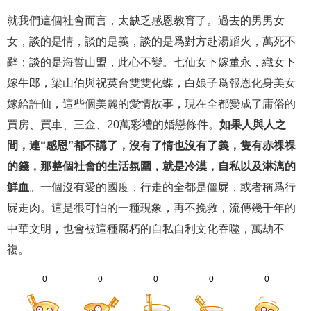
就我們這個社會而言，太缺乏感恩教育了。過去的男男女
女，談的是情，談的是義，談的是爲對方赴湯蹈火，萬死不
辭；談的是海誓山盟，此心不變。七仙女下嫁董永，織女下
嫁牛郎，梁山伯與祝英台雙雙化蝶，白娘子爲報恩化身美女
嫁給許仙，這些個美麗的愛情故事，現在全都變成了庸俗的
買房、買車、三金、20萬彩禮的婚戀條件。
如果人與人之
間，連“感恩”都不講了，沒有了情也沒有了義，隻有赤祼祼
的錢，那整個社會的生活氛圍，就是冷漠，自私以及淋漓的
鮮血
。一個沒有愛的國度，行走的全都是僵屍，或者稱爲行
屍走肉。這是很可怕的一種現象，再不挽救，流傳幾千年的
中華文明，也會被這種腐朽的自私自利文化吞噬，萬劫不
複。
0
0
0
0
0