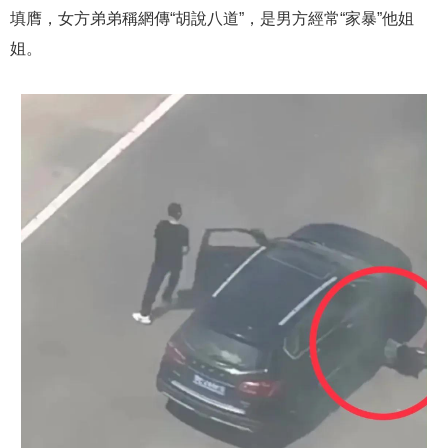
填膺，女方弟弟稱網傳“胡說八道”，是男方經常“家暴”他姐
姐。