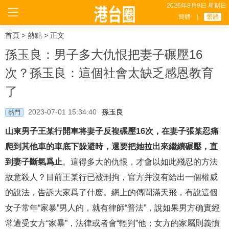
2026年8月9日 星期日
簡體
|
繁體
首頁
>
熱點
> 正文
孫玉良：男子多大仇恨把妻子碾壓16
次？孫玉良：這個社會太缺乏感恩教育
了
2023-07-01 15:34:40
孫玉良
熱門
山東男子王某行開車将妻子反複碾壓16次，在妻子張某忍痛
爬到其他車的車底下躲避時，還要把她拉出來繼續碾壓，直
到妻子斷氣爲止
。這得多大的仇恨，才會以如此殘忍的方法
故意殺人？目前王某行已被刑拘，官方并沒有給出一個權威
的說法，告訴大家爲了什麽。網上的傳聞滿天飛，有說這個
女子常年“家暴”男人的，就有律師“普法”，說如果男方确實經
常遭受女方“家暴”，法律或者會“輕判”他；女方的家屬則義憤