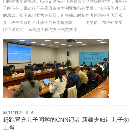
门的视频受到关注。CNN记者先是谎称是其父马木提的同学，骗取孩
子的信任，采访孩子是否愿去澳大利亚和爸爸团聚，勾起孩子对父亲
的思念。孩子说想要留在新疆，但在播出时制作者用画外音诱导观
众，称中国政府不让孩子与马木提团聚。 更早前，在境外接受
CNN采访时，马木提声称与妻子木艾热木
04月12日 21:19:16
赶跑冒充儿子同学的CNN记者 新疆夫妇让儿子勿
上当