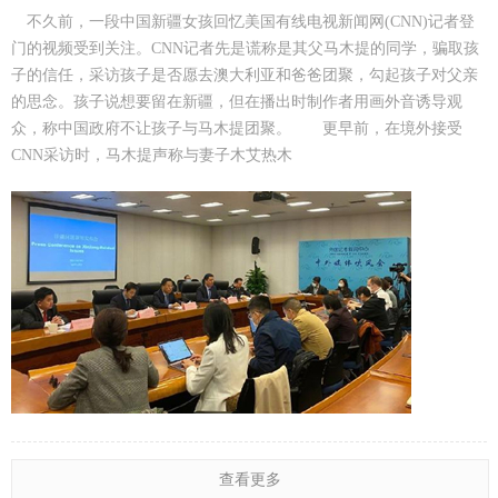
不久前，一段中国新疆女孩回忆美国有线电视新闻网(CNN)记者登
门的视频受到关注。CNN记者先是谎称是其父马木提的同学，骗取孩
子的信任，采访孩子是否愿去澳大利亚和爸爸团聚，勾起孩子对父亲
的思念。孩子说想要留在新疆，但在播出时制作者用画外音诱导观
众，称中国政府不让孩子与马木提团聚。 更早前，在境外接受
CNN采访时，马木提声称与妻子木艾热木
查看更多