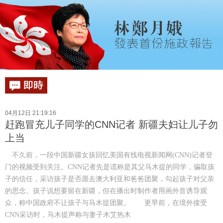
04月12日 21:19:16
赶跑冒充儿子同学的CNN记者 新疆夫妇让儿子勿
上当
不久前，一段中国新疆女孩回忆美国有线电视新闻网(CNN)记者登
门的视频受到关注。CNN记者先是谎称是其父马木提的同学，骗取孩
子的信任，采访孩子是否愿去澳大利亚和爸爸团聚，勾起孩子对父亲
的思念。孩子说想要留在新疆，但在播出时制作者用画外音诱导观
众，称中国政府不让孩子与马木提团聚。 更早前，在境外接受
CNN采访时，马木提声称与妻子木艾热木