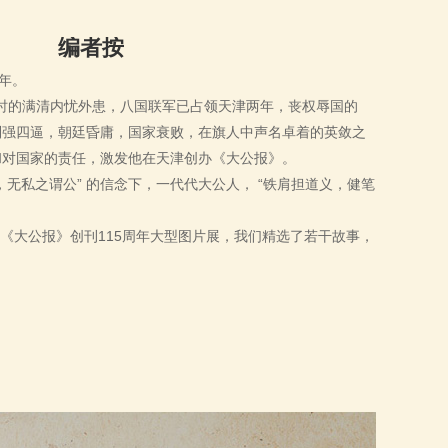
编者按
周年。
时的满清内忧外患，八国联军已占领天津两年，丧权辱国的
对列强四逼，朝廷昏庸，国家衰败，在旗人中声名卓着的英敛之
和对国家的责任，激发他在天津创办《大公报》。
无私之谓公” 的信念下，一代代大公人， “铁肩担道义，健笔
《大公报》创刊115周年大型图片展，我们精选了若干故事，