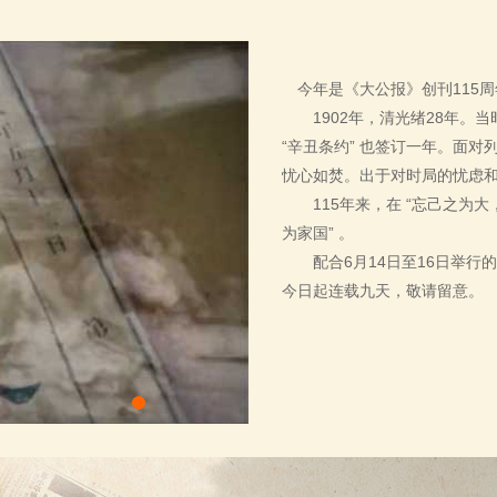
今年是《大公报》创刊115
1902年，清光绪28年。当
“辛丑条约” 也签订一年。面
忧心如焚。出于对时局的忧虑
115年来，在 “忘己之为大，
为家国” 。
配合6月14日至16日举行的
今日起连载九天，敬请留意。
专题5