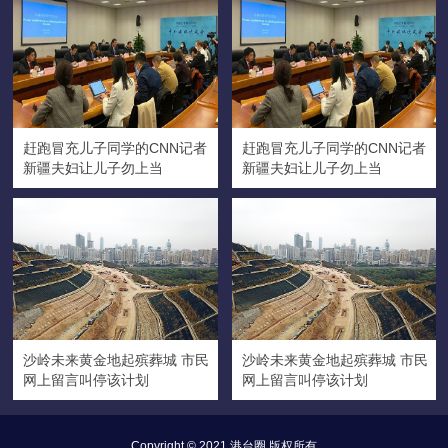
赶跑冒充儿子同学的CNN记者
赶跑冒充儿子同学的CNN记者
新疆夫妇让儿子勿上当
新疆夫妇让儿子勿上当
沙岭未来黄金地起殡葬城 市民
沙岭未来黄金地起殡葬城 市民
网上留言叫停该计划
网上留言叫停该计划
Copyright © 2021
港台圈 版权所有