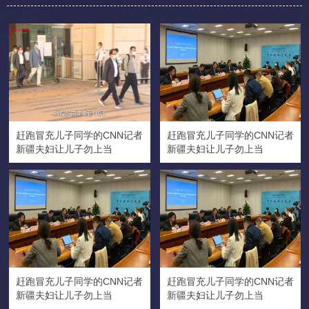
赶跑冒充儿子同学的CNN记者
赶跑冒充儿子同学的CNN记者
新疆夫妇让儿子勿上当
新疆夫妇让儿子勿上当
赶跑冒充儿子同学的CNN记者
赶跑冒充儿子同学的CNN记者
新疆夫妇让儿子勿上当
新疆夫妇让儿子勿上当