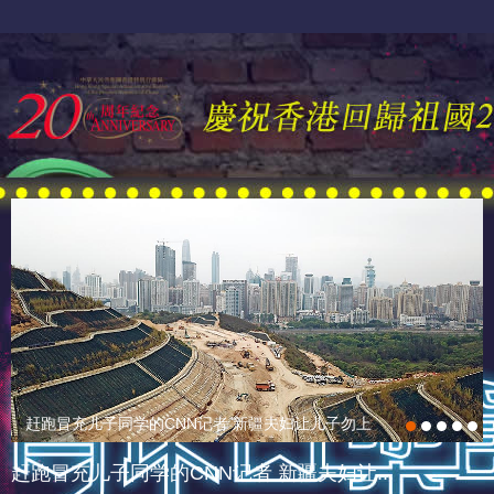
赶跑冒充儿子同学的CNN记者 新疆夫妇让儿子勿上
当
赶跑冒充儿子同学的CNN记者 新疆夫妇让...