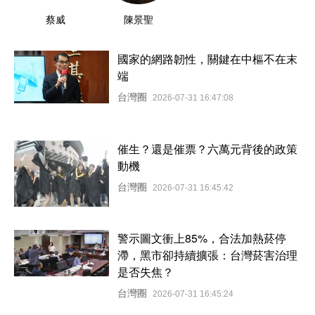
蔡威
陳景聖
國家的網路韌性，關鍵在中樞不在末
端
台灣圈
2026-07-31 16:47:08
催生？還是催票？六萬元背後的政策
動機
台灣圈
2026-07-31 16:45:42
警示圖文衝上85%，合法加熱菸停
滯，黑市卻持續擴張：台灣菸害治理
是否失焦？
台灣圈
2026-07-31 16:45:24