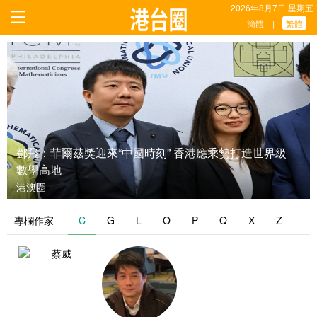
2026年8月7日 星期五
簡體
繁體
|
鄧飛：菲爾茲獎迎來“中國時刻” 香港應乘勢打造世界級
數學高地
港澳圈
專欄作家
C
G
L
O
P
Q
X
Z