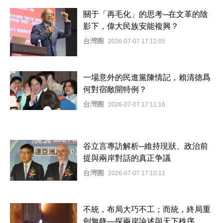
關于「再毛化」的思考─在文革的陰
影下，偉大民族安能複興？
台灣圈
2026-07-07 17:12:05
一場意外的民進黨陳情記，賴清德爲
何對宿敵開特例？
台灣圈
2026-07-07 17:11:16
谷立言專訪解析─維持現狀、政治前
提與兩岸對話的真正争議
台灣圈
2026-07-07 17:10:12
不統，布局大巧不工；而統，終局重
劍無鋒—探兩岸論述與天下秩序