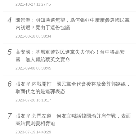
2021-10-27 11:27:45
4
陳景聖：明知勝選無望，爲何張亞中屢屢參選國民黨
内初選？竟由于這份協議
2021-08-18 08:38:34
5
高安國：基層軍警對民進黨失去信心！台中将高安
國：無人願給蔡英文賣命
2021-09-08 08:38:45
6
張友骅:内戰開打！國民黨全代會後将放棄尊郭路線，
取而代之的是逼郭表态
2023-07-20 16:10:17
7
張友骅:旁門左道！侯友宜喊話韓國瑜并肩作戰，表面
團結實則變相脅迫
2023-07-19 14:40:29