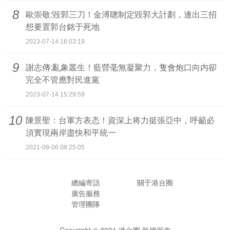
8
歐崇敬:毀郭三刀！金溥聰制定毀郭大計劃，連出三招
想要置郭台銘于死地
2023-07-14 16:03:19
9
謝志傳:亂象叢生！藍營毫無凝聚力，隻會炮口向内卻
完全不管應對民進黨
2023-07-14 15:29:59
10
陳景聖：台軍方表态！資深上将力挺張亞中，呼籲必
須實現兩岸盡快和平統一
2021-09-06 08:25:05
總編寄語
關于港台圈
廣告服務
管理團隊
Copyright © 2021
港台圈 版權所有