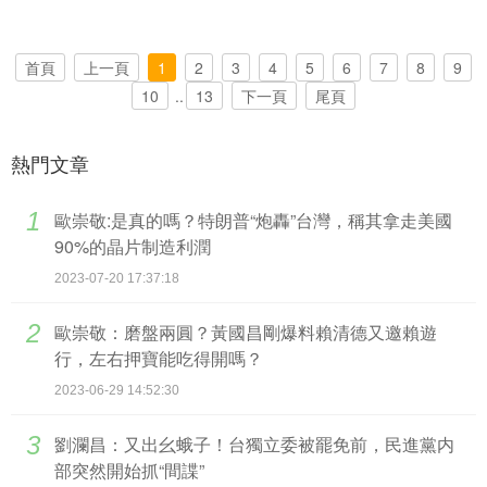
首頁
上一頁
1
2
3
4
5
6
7
8
9
10
..
13
下一頁
尾頁
熱門文章
1
歐崇敬:是真的嗎？特朗普“炮轟”台灣，稱其拿走美國
90%的晶片制造利潤
2023-07-20 17:37:18
2
歐崇敬：磨盤兩圓？黃國昌剛爆料賴清德又邀賴遊
行，左右押寶能吃得開嗎？
2023-06-29 14:52:30
3
劉瀾昌：又出幺蛾子！台獨立委被罷免前，民進黨内
部突然開始抓“間諜”