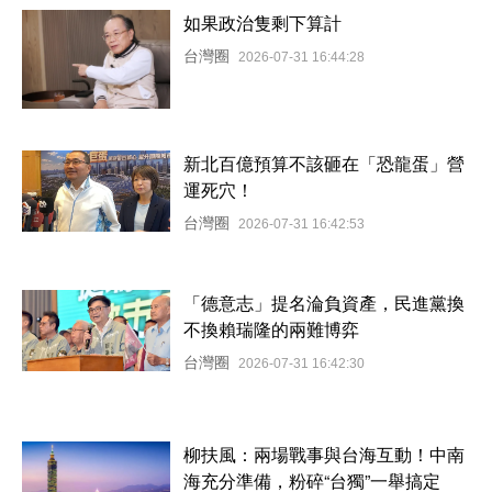
如果政治隻剩下算計
台灣圈
2026-07-31 16:44:28
新北百億預算不該砸在「恐龍蛋」營
運死穴！
台灣圈
2026-07-31 16:42:53
「德意志」提名淪負資產，民進黨換
不換賴瑞隆的兩難博弈
台灣圈
2026-07-31 16:42:30
柳扶風：兩場戰事與台海互動！中南
海充分準備，粉碎“台獨”一舉搞定