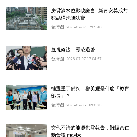
房貸滿水位戳破謊言─新青安莫成共
犯結構洗錢法寶
台灣圈
2026-07-07 17:05:40
蔑視修法，霸淩退警
台灣圈
2026-07-07 17:04:57
輔選重于備詢，鄭英耀是什麽「教育
部長」？
台灣圈
2026-07-06 18:00:38
交代不清的能源供需報告，難怪黃仁
勳會說 maybe