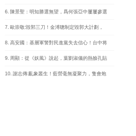
陳景聖：明知勝選無望，爲何張亞中屢屢參選
歐崇敬:毀郭三刀！金溥聰制定毀郭大計劃，
高安國：基層軍警對民進黨失去信心！台中将
周顯：從《妖風》說起，葉劉淑儀的熱臉孔貼
謝志傳:亂象叢生！藍營毫無凝聚力，隻會炮