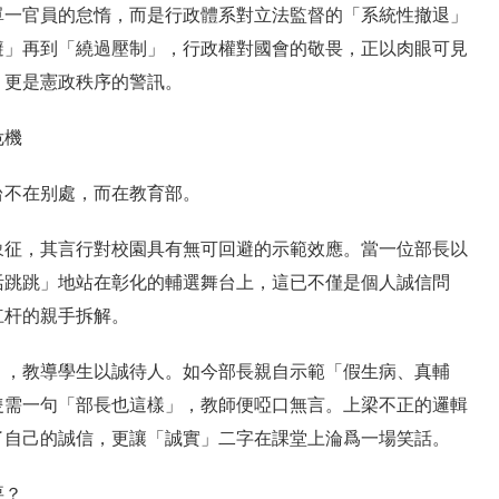
單一官員的怠惰，而是行政體系對立法監督的「系統性撤退」
避」再到「繞過壓制」，行政權對國會的敬畏，正以肉眼可見
，更是憲政秩序的警訊。
危機
台不在别處，而在教育部。
象征，其言行對校園具有無可回避的示範效應。當一位部長以
活跳跳」地站在彰化的輔選舞台上，這已不僅是個人誠信問
杠杆的親手拆解。
」，教導學生以誠待人。如今部長親自示範「假生病、真輔
隻需一句「部長也這樣」，教師便啞口無言。上梁不正的邏輯
了自己的誠信，更讓「誠實」二字在課堂上淪爲一場笑話。
要？