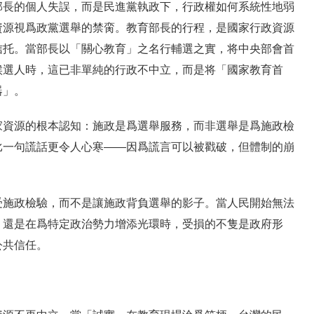
部長的個人失誤，而是民進黨執政下，行政權如何系統性地弱
資源視爲政黨選舉的禁脔。教育部長的行程，是國家行政資源
信托。當部長以「關心教育」之名行輔選之實，将中央部會首
候選人時，這已非單純的行政不中立，而是将「國家教育首
器」。
家資源的根本認知：施政是爲選舉服務，而非選舉是爲施政檢
比一句謊話更令人心寒——因爲謊言可以被戳破，但體制的崩
。
受施政檢驗，而不是讓施政背負選舉的影子。當人民開始無法
，還是在爲特定政治勢力增添光環時，受損的不隻是政府形
公共信任。