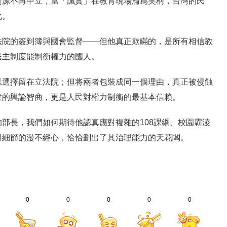
資源不再中立，當「誠實」在教育現場淪爲笑柄，台灣的民
化。
法院的簽到簿與國會監督——但他真正欺瞞的，是所有相信教
民主制度能制衡權力的國人。
以選擇留在立法院；但将兩者包裝成同一個理由，真正被侵蝕
衆的輿論智商，更是人民對權力制衡的最基本信賴。
部長，我們如何期待他認真應對複雜的108課綱、校園霸淩
對細節的漫不經心，恰恰劃出了其治理能力的天花闆。
0
0
0
0
0