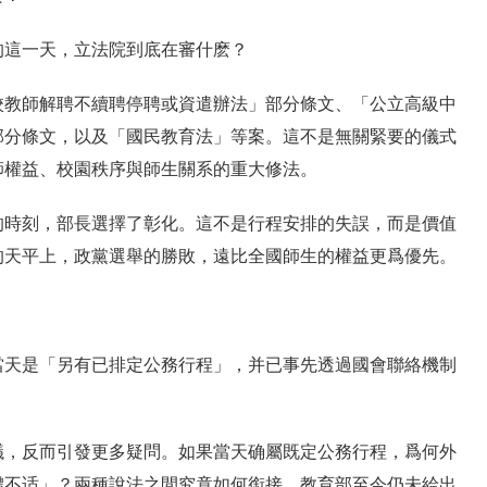
的這一天，立法院到底在審什麽？
校教師解聘不續聘停聘或資遣辦法」部分條文、「公立高級中
部分條文，以及「國民教育法」等案。這不是無關緊要的儀式
師權益、校園秩序與師生關系的重大修法。
的時刻，部長選擇了彰化。這不是行程安排的失誤，而是價值
的天平上，政黨選舉的勝敗，遠比全國師生的權益更爲優先。
當天是「另有已排定公務行程」，并已事先透過國會聯絡機制
議，反而引發更多疑問。如果當天确屬既定公務行程，爲何外
體不适」？兩種說法之間究竟如何銜接，教育部至今仍未給出