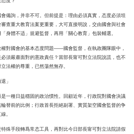
麽态度？
國會備詢，并非不可。但前提是：理由必須真實，态度必須坦
會審查重大教育法案更重要，大可直接明說，交由國會與社會
用「身體不适」規避監督，再用「關心教育」包裝輔選。
政權對國會的基本态度問題——國會監督，在執政團隊眼中，
是必須嚴肅面對的憲政責任？當部長甯可對立法院說謊，也不
對立法權的尊重，已然蕩然無存。
撤退」
而是一種日益穩固的政治慣性。回顧近年，行政院對國會決議
黨輪替前的比例；行政首長拒絕副署、實質架空國會監督的争
紅線。
從特殊手段轉爲常态工具，再對比今日部長甯可對立法院請假