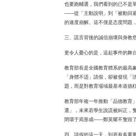
也要跑輔選，我們看到的已不是
——從「主動說明」到「被動回
的速度崩解。這不僅是态度問題
三、謊言背後的誠信崩壞與身教
更令人憂心的是，這起事件的舞
教育部長是全國教育體系的最高
「身體不适」請假，卻被發現「
題，而是對教育場域最基本道德
教育部年複一年推動「品德教育
選」，未來若學生說謊被糾正，
閉環于焉形成——鄭英耀不隻毀
四、請假的這一天，到底有多重