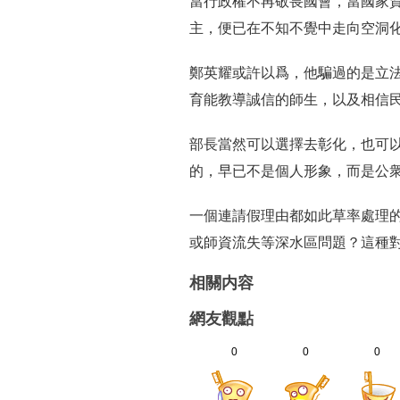
當行政權不再敬畏國會，當國家
主，便已在不知不覺中走向空洞
鄭英耀或許以爲，他騙過的是立
育能教導誠信的師生，以及相信
部長當然可以選擇去彰化，也可
的，早已不是個人形象，而是公
一個連請假理由都如此草率處理的
或師資流失等深水區問題？這種
相關内容
網友觀點
0
0
0