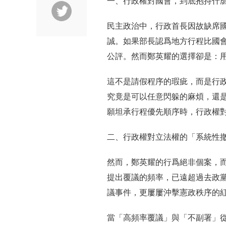
一、行政權對國會，到底抱持什
民主政治中，行政首長因故缺席
誠。如果部長認爲地方行程比國
公評。然而鄭英耀的選擇卻是：
這不是請假程序的瑕疵，而是行
究竟是可以任意閃躲的麻煩，還
願坦承行程優先順序時，行政權
二、行政權對立法權的「系統性
然而，鄭英耀的行爲絕非個案，
提出覆議的頻率，已遠超過去政
議事件，更屢屢沖擊憲政秩序的
當「高頻率覆議」與「不副署」