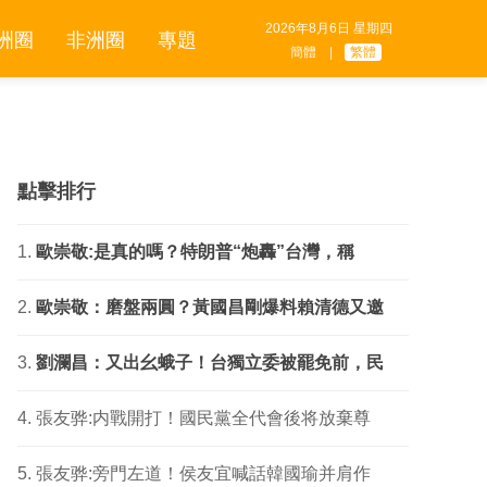
2026年8月6日 星期四
洲圈
非洲圈
專題
簡體
|
繁體
點擊排行
歐崇敬:是真的嗎？特朗普“炮轟”台灣，稱
歐崇敬：磨盤兩圓？黃國昌剛爆料賴清德又邀
劉瀾昌：又出幺蛾子！台獨立委被罷免前，民
張友骅:内戰開打！國民黨全代會後将放棄尊
張友骅:旁門左道！侯友宜喊話韓國瑜并肩作