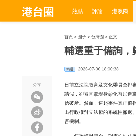
熱點
評論
港澳圈
首頁
>
圈子
>
台灣圈
> 正文
輔選重于備詢，
2026-07-06 18:00:38
精選
日前立法院教育及文化委員會排
分享
請假，卻被直擊現身彰化替民進
信破産。然而，這起事件真正值
出行政權對立法權的系統性撤退
督機制。