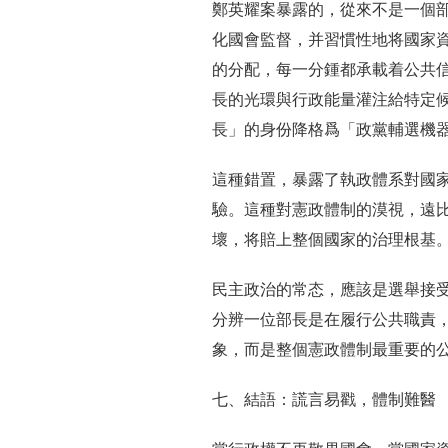
鄭英耀案暴露的，從來不是一個
化國會監督，并習慣性地将國家
的分配，每一分鍾都承載着公共
長的光環與行政能量灌注給特定
長」的身份降格爲「政黨輔選機
這種錯置，暴露了執政體系對國
驗。這種對憲政體制的漠視，遠
壞，将賠上整個國家的治理根基
民主政治的常态，應該是選舉接
分辨一位部長是在履行公共職責
象，而是整個憲政體制最重要的
七、結語：謊言易戳，體制難醫