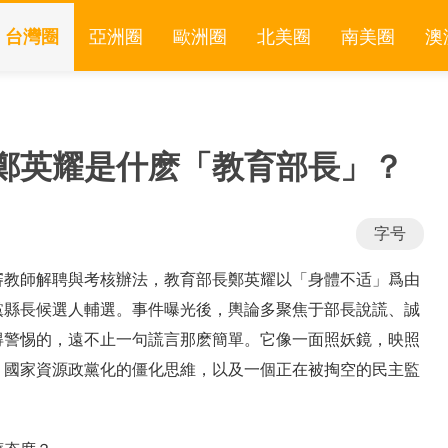
台灣圈
亞洲圈
歐洲圈
北美圈
南美圈
澳
鄭英耀是什麽「教育部長」？
字号
審教師解聘與考核辦法，教育部長鄭英耀以「身體不适」爲由
黨縣長候選人輔選。事件曝光後，輿論多聚焦于部長說謊、誠
得警惕的，遠不止一句謊言那麽簡單。它像一面照妖鏡，映照
、國家資源政黨化的僵化思維，以及一個正在被掏空的民主監