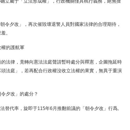
的确立屬于「立法形成權」，行政機關僅具執行義務，絕無擅
「朝令夕改」，再次催毀壞退警人員對國家法律的合理期待，
蒙羞。
政權的護航軍
過的法律，竟轉向憲法法庭聲請暫時處分與釋憲，企圖拖延時
寡頭法庭」，若再配合行政權沒收立法權的果實，無異于重演
朝令夕改」的處分？
新法替代率，旋即于115年6月推翻前議的「朝令夕改」行爲,