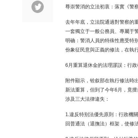
尊崇警消的立法初衷：落實《警察
去年年底，立法院通過對警察的重
一套獨立于一般公務員、專屬于
明确：警消人員的特殊性應受特
份象征民意與正義的修法，在執
6月重算退休金的法理謬誤：行
附件顯示，铨叙部在執行修法時出
新法重算，但到了今年6月，竟擅
涉及三大法律違失：
1.違反特别法優先原則：行政機
回普通法（退撫法）框架，使修