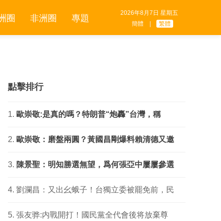
2026年8月7日 星期五
洲圈
非洲圈
專題
簡體
|
繁體
點擊排行
歐崇敬:是真的嗎？特朗普“炮轟”台灣，稱
歐崇敬：磨盤兩圓？黃國昌剛爆料賴清德又邀
陳景聖：明知勝選無望，爲何張亞中屢屢參選
劉瀾昌：又出幺蛾子！台獨立委被罷免前，民
張友骅:内戰開打！國民黨全代會後将放棄尊