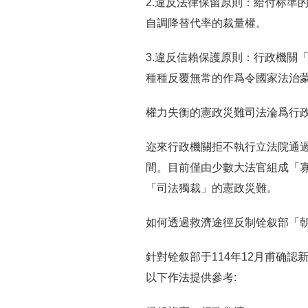
2.違反法律保留原則：給付标準
自調降替代率的裁量權。
3.違反信賴保護原則：行政機關
種種反覆無常的作爲令國家法治
權力失衡的憲政災難司法淪爲行
迩來行政機關拒不執行立法院通
間。目前僅由少數大法官組成「
「司法獨裁」的憲政災難。
如何透過救濟途徑反制铨叙部「
針對铨叙部于114年12月甫确認
以下作法提供參考: