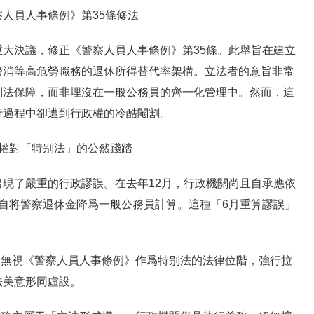
人員人事條例》第35條修法
大決議，修正《警察人員人事條例》第35條。此舉旨在建立
警消等高危勞職務的退休所得替代率架構。立法者的意旨非常
别法保障，而非埋沒在一般公務員的齊一化管理中。然而，這
行過程中卻遭到行政權的冷酷閹割。
政權對「特别法」的公然踐踏
現了嚴重的行政謬誤。在去年12月，行政機關尚且自承應依
自将警察退休金降爲一般公務員計算。這種「6月重算謬誤」
關無視《警察人員人事條例》作爲特别法的法律位階，強行拉
法美意形同虛設。