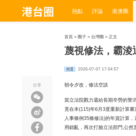
熱點
評論
港澳圈
首頁
>
圈子
>
台灣圈
> 正文
蔑視修法，霸淩
2026-07-07 17:04:57
精選
朝令夕改，修法空談
分享
當立法院戮力還給長期辛勞的警消
竟在本(115)年6月3度重新計算
人事條例35條修法)的年資計算
用錯亂，再次打臉立法部門,公然