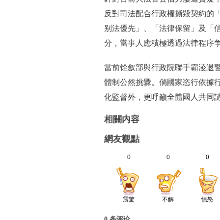
反對司法配合行政權撕毀契約的「
别法優先」、「法律保留」及「
分，當事人應積極透過法律程序
當前铨叙部與行政院聯手霸淩退
體制公然挑釁。倘國家恣行依據
化監督外，更呼籲全體國人共同
相關内容
網友觀點
0
0
0
震驚
不解
憤怒