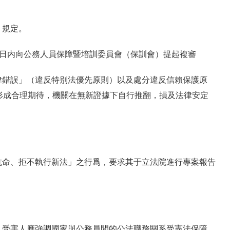
》規定。
0 日内向公務人員保障暨培訓委員會（保訓會）提起複審
律錯誤」（違反特别法優先原則）以及處分違反信賴保護原
形成合理期待，機關在無新證據下自行推翻，損及法律安定
抗命、拒不執行新法」之行爲，要求其于立法院進行專案報告
，受害人應強調國家與公務員間的公法職務關系受憲法保障，