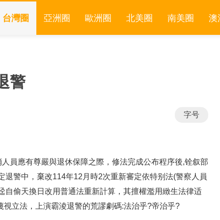
台灣圈
亞洲圈
歐洲圈
北美圈
南美圈
澳
退警
字号
人員應有尊嚴與退休保障之際，修法完成公布程序後,铨叙部
審定退警中，棄改114年12月時2次重新審定依特别法(警察人員
，迳自偷天換日改用普通法重新計算，其擅權濫用緻生法律适
蔑視立法，上演霸淩退警的荒謬劇碼:法治乎?帝治乎?