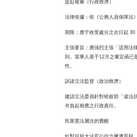
提起複審（行政救濟）
法律依據：依《公務人員保障法
期限：應于收受處分之次日起 3
主張要旨：應強烈主張「适用法
則。當事人基于12月之審定函已
性。
訴諸立法監督（政治救濟）
建請立法委員針對铨叙部「違法
并負起相應之行政責任。
民衆憲法層次的覺醒
針對目前大法官公信力屢遭質疑