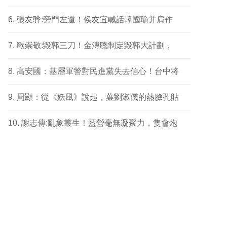
張友骅:旁門左道！侯友宜喊話韓國瑜并肩作
歐崇敬:毀郭三刀！金溥聰制定毀郭大計劃，
高安國：基層軍警對民進黨失去信心！台中将
周顯：從《妖風》說起，葉劉淑儀的熱臉孔貼
謝志傳:亂象叢生！藍營毫無凝聚力，隻會炮