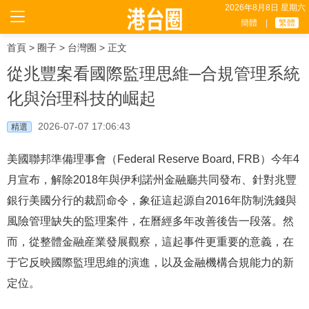
2026年8月8日 星期六
簡體
|
繁體
首頁
>
圈子
>
台灣圈
> 正文
從兆豐案看國際監理思維─合規管理系統
化與治理科技的崛起
2026-07-07 17:06:43
精選
美國聯邦準備理事會（Federal Reserve Board, FRB）今年4
月宣布，解除2018年與伊利諾州金融廳共同發布、針對兆豐
銀行美國分行的裁罰命令，象征這起源自2016年防制洗錢與
風險管理缺失的監理案件，在曆經多年改善後告一段落。然
而，從整體金融産業發展觀察，這起事件更重要的意義，在
于它反映國際監理思維的演進，以及金融機構合規能力的新
定位。