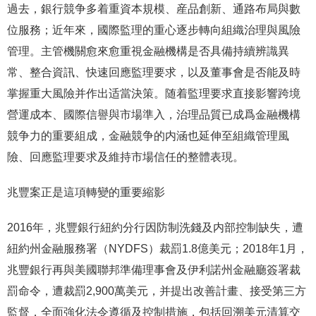
過去，銀行競争多着重資本規模、産品創新、通路布局與數
位服務；近年來，國際監理的重心逐步轉向組織治理與風險
管理。主管機關愈來愈重視金融機構是否具備持續辨識異
常、整合資訊、快速回應監理要求，以及董事會是否能及時
掌握重大風險并作出适當決策。随着監理要求直接影響跨境
營運成本、國際信譽與市場準入，治理品質已成爲金融機構
競争力的重要組成，金融競争的内涵也延伸至組織管理風
險、回應監理要求及維持市場信任的整體表現。
兆豐案正是這項轉變的重要縮影
2016年，兆豐銀行紐約分行因防制洗錢及内部控制缺失，遭
紐約州金融服務署（NYDFS）裁罰1.8億美元；2018年1月，
兆豐銀行再與美國聯邦準備理事會及伊利諾州金融廳簽署裁
罰命令，遭裁罰2,900萬美元，并提出改善計畫、接受第三方
監督，全面強化法令遵循及控制措施，包括回溯美元清算交