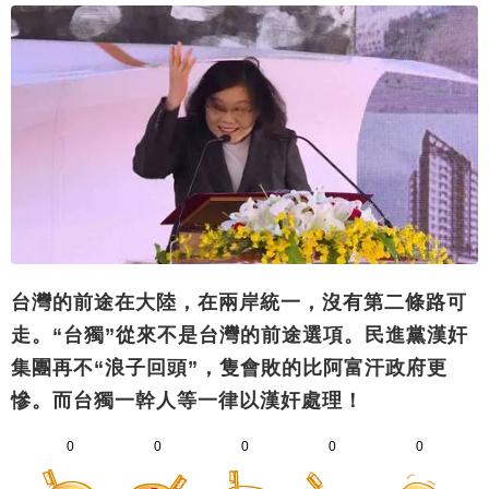
台灣的前途在大陸，在兩岸統一，沒有第二條路可
走。“台獨”從來不是台灣的前途選項。民進黨漢奸
集團再不“浪子回頭”，隻會敗的比阿富汗政府更
慘。而台獨一幹人等一律以漢奸處理！
0
0
0
0
0