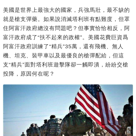
美國是世界上最強大的國家，兵強馬壯，最不缺的
就是槍支彈藥。如果說消滅塔利班有點難度，但罩
住阿富汗政府總沒有問題吧？但事實恰恰相反，阿
富汗政府成了“扶不起來的政權”。美國花費巨資爲
阿富汗政府訓練了“精兵”35萬，還有飛機、無人
機、坦克、裝甲車以及最優良的槍彈配給，但這
支“精兵”面對塔利班遊擊隊卻一觸即潰，紛紛交槍
投降，原因何在呢？