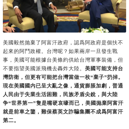
美國毅然抛棄了阿富汗政府，認爲阿政府是個扶不
起來的阿鬥政權。台灣呢？如果兩岸一旦發生戰
事，美國可能根據台美條約供給台灣軍事裝備，但
不要指望美國派飛機去轟炸大陸。
美國可能支持台
灣防衛，但更有可能把台灣當做一枚“棄子”扔掉。
現在美國國内已呈大亂之像，通貨膨脹加劇，普通
人民由于失業生活困難，民族矛盾尖銳，與大陸
争“世界第一”隻是嘴硬哀嚎而已，美國抛棄阿富汗
就是前車之鑒，難保蔡英文詐騙集團不成爲阿富汗
第二。