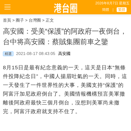
2026年8月7日 星期五
簡體
|
繁體
首頁
>
圈子
>
台灣圈
> 正文
高安國：受美“保護”的阿政府一夜倒台，
台中将高安國：蔡賊集團前車之鑒
2021-08-17 08:43:05
高安國
精選
8月15日是最有紀念意義的一天，這天是日本“無條
件投降紀念日”，中國人揚眉吐氣的一天。同時，這
一天發生了一件世界性的大事，美國支持“保護”的
阿富汗加尼政府倒台了。美國情報機構預言美軍撤
離後阿政府最快三個月倒台，沒想到美軍尚未撤
完，阿富汗政府就支持不住了。