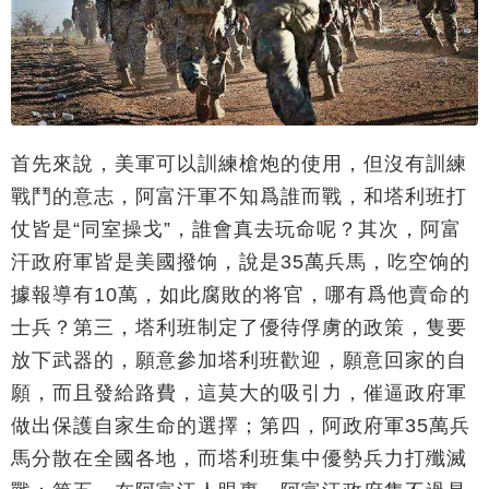
首先來說，美軍可以訓練槍炮的使用，但沒有訓練
戰鬥的意志，阿富汗軍不知爲誰而戰，和塔利班打
仗皆是“同室操戈”，誰會真去玩命呢？其次，阿富
汗政府軍皆是美國撥饷，說是35萬兵馬，吃空饷的
據報導有10萬，如此腐敗的将官，哪有爲他賣命的
士兵？第三，塔利班制定了優待俘虜的政策，隻要
放下武器的，願意參加塔利班歡迎，願意回家的自
願，而且發給路費，這莫大的吸引力，催逼政府軍
做出保護自家生命的選擇；第四，阿政府軍35萬兵
馬分散在全國各地，而塔利班集中優勢兵力打殲滅