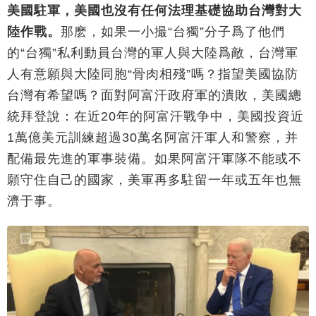
美國駐軍，美國也沒有任何法理基礎協助台灣對大
陸作戰。
那麽，如果一小撮“台獨”分子爲了他們
的“台獨”私利動員台灣的軍人與大陸爲敵，台灣軍
人有意願與大陸同胞“骨肉相殘”嗎？指望美國協防
台灣有希望嗎？面對阿富汗政府軍的潰敗，美國總
統拜登說：在近20年的阿富汗戰争中，美國投資近
1萬億美元訓練超過30萬名阿富汗軍人和警察，并
配備最先進的軍事裝備。如果阿富汗軍隊不能或不
願守住自己的國家，美軍再多駐留一年或五年也無
濟于事。