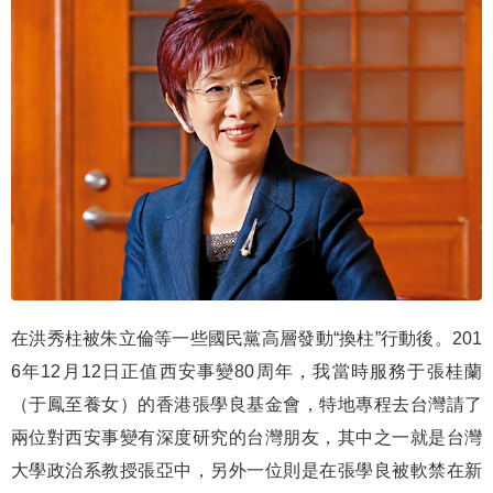
在洪秀柱被朱立倫等一些國民黨高層發動“換柱”行動後。201
6年12月12日正值西安事變80周年，我當時服務于張桂蘭
（于鳳至養女）的香港張學良基金會，特地專程去台灣請了
兩位對西安事變有深度研究的台灣朋友，其中之一就是台灣
大學政治系教授張亞中，另外一位則是在張學良被軟禁在新