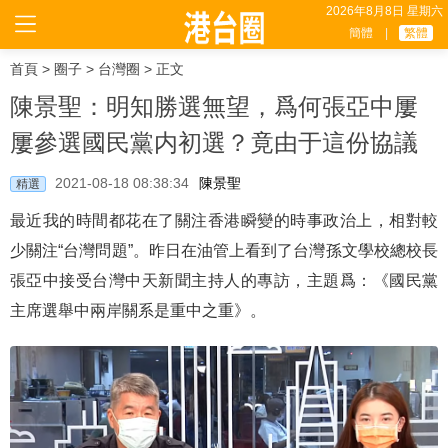
2026年8月8日 星期六
簡體
|
繁體
首頁
>
圈子
>
台灣圈
> 正文
陳景聖：明知勝選無望，爲何張亞中屢
屢參選國民黨内初選？竟由于這份協議
2021-08-18 08:38:34
陳景聖
精選
最近我的時間都花在了關注香港瞬變的時事政治上，相對較
少關注“台灣問題”。昨日在油管上看到了台灣孫文學校總校長
張亞中接受台灣中天新聞主持人的專訪，主題爲：《國民黨
主席選舉中兩岸關系是重中之重》。