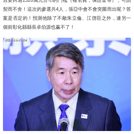
且要跨過1320萬元台币的門檻（報名費，保證金等），可謂
契而不舍！這次的參選共4人，張亞中會不會突圍而出呢？答
案是否定的！預測他除了不敵朱立倫、江啓臣之外，連另一
個前彰化縣縣長卓伯源也赢不了！