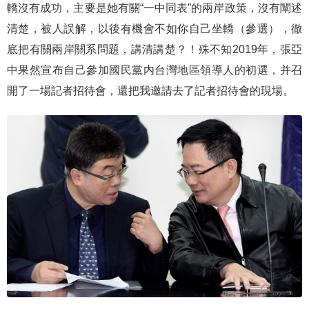
轎沒有成功，主要是她有關“一中同表”的兩岸政策，沒有闡述
清楚，被人誤解，以後有機會不如你自己坐轎（參選），徹
底把有關兩岸關系問題，講清講楚？！殊不知2019年，張亞
中果然宣布自己參加國民黨内台灣地區領導人的初選，并召
開了一場記者招待會，還把我邀請去了記者招待會的現場。