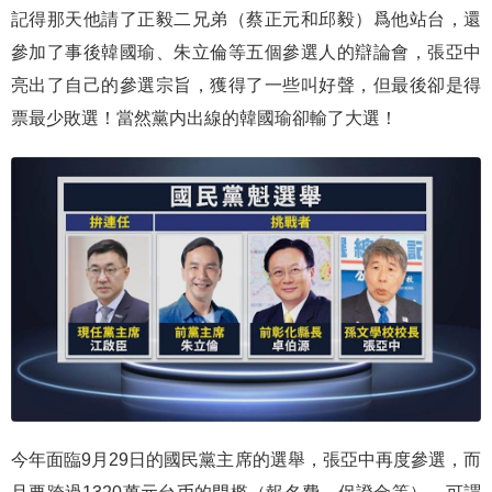
記得那天他請了正毅二兄弟（蔡正元和邱毅）爲他站台，還
參加了事後韓國瑜、朱立倫等五個參選人的辯論會，張亞中
亮出了自己的參選宗旨，獲得了一些叫好聲，但最後卻是得
票最少敗選！當然黨内出線的韓國瑜卻輸了大選！
今年面臨9月29日的國民黨主席的選舉，張亞中再度參選，而