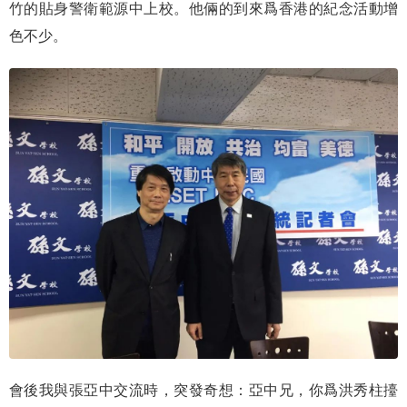
竹的貼身警衛範源中上校。他倆的到來爲香港的紀念活動增
色不少。
會後我與張亞中交流時，突發奇想：亞中兄，你爲洪秀柱擡