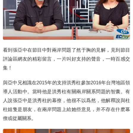
看到張亞中在節目中對兩岸問題了然于胸的見解，見到節目
評論區網友的精彩留言，一片叫好支持的聲音，一時百感交
集！
與亞中兄相識在2015年的支持洪秀柱參加2016年台灣地區領
導人活動中。當時他是洪秀柱有關兩岸關系問題的智囊。有
人說張亞中是洪秀柱的幕僚，他很不以爲然，他解釋說與柱
柱姐隻是朋友，在兩岸問題上給她些意見，并不存在什麽幕
僚或從屬關系。