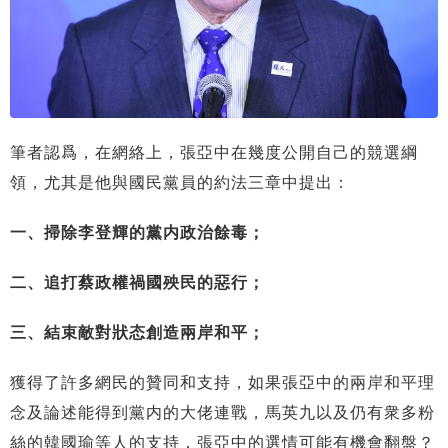
筆者認爲，在網絡上，張亞中在幾度公開自己的競選綱
領，尤其是他與國民黨員的約法三章中提出：
一、掃除李登輝的黨内政治餘毒；
二、追打蔡政權禍國殃民的惡行；
三、結束敵對狀态創造兩岸和平；
獲得了許多網民的贊同和支持，如果張亞中的兩岸和平理
念及論述能得到黨内的大佬連戰，馬英九以及仍有衆多粉
絲的韓國瑜等人的支持，張亞中的選情可能有機會翻盤？