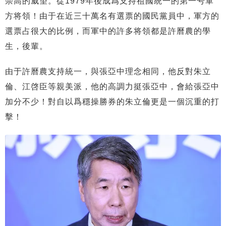
崇高的威望。從1979年後成爲支持祖國統一的第一号軍
方将領！由于在近三十萬名有選票的國民黨員中，軍方的
選票占很大的比例，而軍中的許多将領都是許曆農的學
生，後輩。
由于許曆農支持統一，與張亞中理念相同，他反對朱立
倫、江啓臣等親美派，他的高調力挺張亞中，會給張亞中
加分不少！對自以爲穩操勝券的朱立倫更是一個沉重的打
擊！