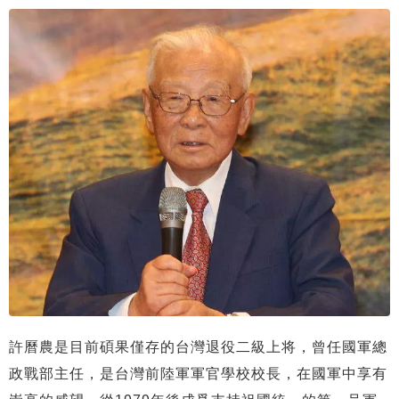
許曆農是目前碩果僅存的台灣退役二級上将，曾任國軍總
政戰部主任，是台灣前陸軍軍官學校校長，在國軍中享有