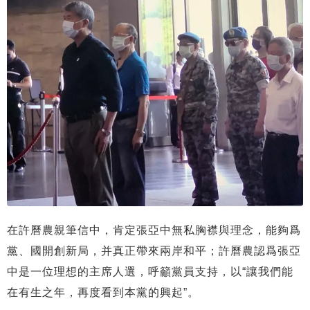
在許曆農親筆信中，肯定張亞中無私胸襟與理念，能夠爲
黨、國開創新局，并真正帶來兩岸和平；許曆農認爲張亞
中是一位理想的主席人選，呼籲黨員支持，以“讓我們能
在有生之年，再度看到本黨的興起”。