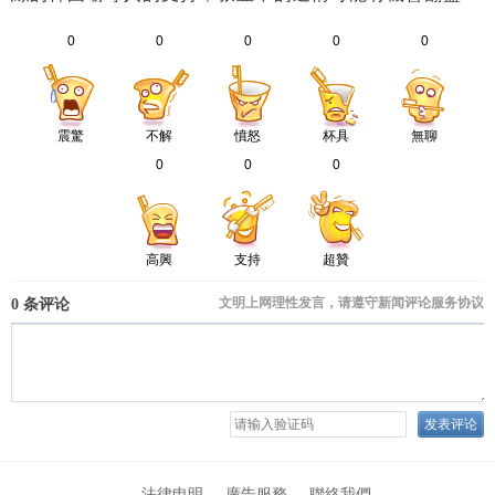
0
0
0
0
0
震驚
不解
憤怒
杯具
無聊
0
0
0
高興
支持
超贊
法律申明
廣告服務
聯絡我們