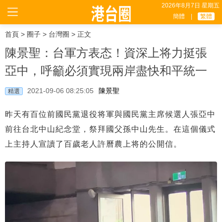
2026年8月7日 星期五
簡體
|
繁體
首頁
>
圈子
>
台灣圈
> 正文
陳景聖：台軍方表态！資深上将力挺張
亞中，呼籲必須實現兩岸盡快和平統一
2021-09-06 08:25:05
陳景聖
精選
昨天有百位前國民黨退役将軍與國民黨主席候選人張亞中
前往台北中山紀念堂，祭拜國父孫中山先生。在這個儀式
上主持人宣讀了百歲老人許曆農上将的公開信。