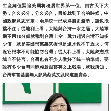
生産總值緊追美國将穩居世界第一位。自古天下大
勢，合久必分，分久必合，目前就到了合的時候，中
國政府意志堅定，兩岸統一已成爲曆史趨勢，誰也抵
擋不住；從地利上看，大陸與台灣一水之隔，大陸軍
機不用10分鍾就飛到台灣上空，戰力超過台灣不知多
少倍，就是美國想萬裏來援也是遠水救不了近火，何
況它根本不可能協防台灣；從人和上看，大陸衆志成
城自不待言，台灣也有不少人做好了統一的準備。要
說有多少台灣同胞願意跟蔡英文上戰場，就我所知，
台灣軍警基層無人願爲蔡英文及民進黨賣命。