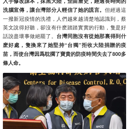
入手修改課本，抹黑大陸，歪曲曆史，經過長時間的
但經過這
洗腦宣傳，讓台灣部分人輕信了她的謊言。
一撥新冠疫情的洗禮，人們越來越清楚地認識到，蔡
英文說得好聽，卻沒有什麽踏踏實實的行動，隻是好
話說盡壞事做絕罷了。
台灣同胞沒有從她那裏得到什
麽好處，隻換來了她堅持“台獨”拒收大陸捐贈的疫
苗，而使台灣因爲耽擱了寶貴的防疫時間失去了800多
條人命。