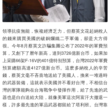
領導抗疫無能，恢複經濟乏力，但蔡英文花起納稅人
的錢來購買美國的破銅爛鐵二手軍備，卻是大方得
很。今年8月蔡英文詐騙集團公布了2022年的軍費預
算，又創下了曆年新高，達到3726億新台币，如果加
上采購66架F-16V的401億特别預算，台灣2022年軍費
預算總額高達4127億新台币。這麽多納稅人的辛苦
錢，蔡英文毫不吝啬地送給了美國人，換來一堆過時
的武器裝備，這就表示美國并不看好台灣，不相信台
灣的軍隊能夠在台海戰争中發揮作用，給了先進的武
器也是白白送給大陸，就像美軍這次阿富汗大撤退一
樣，許多最先進的軍品武器都留給了塔利班。台灣靠