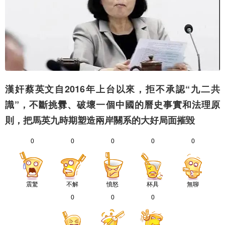
漢奸蔡英文自2016年上台以來，拒不承認“九二共
識”，不斷挑釁、破壞一個中國的曆史事實和法理原
則，把馬英九時期塑造兩岸關系的大好局面摧毀
0
0
0
0
0
震驚
不解
憤怒
杯具
無聊
0
0
0