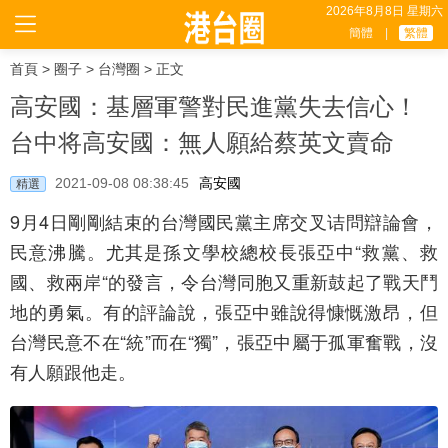
2026年8月8日 星期六
簡體
|
繁體
首頁
>
圈子
>
台灣圈
> 正文
高安國：基層軍警對民進黨失去信心！
台中将高安國：無人願給蔡英文賣命
2021-09-08 08:38:45
高安國
精選
9月4日剛剛結束的台灣國民黨主席交叉诘問辯論會，
民意沸騰。尤其是孫文學校總校長張亞中“救黨、救
國、救兩岸“的發言，令台灣同胞又重新鼓起了戰天鬥
地的勇氣。有的評論說，張亞中雖說得慷慨激昂，但
台灣民意不在“統”而在“獨”，張亞中屬于孤軍奮戰，沒
有人願跟他走。