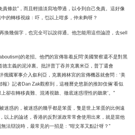
免責條款”，而且輕描淡寫地帶過，以令到自己免責。這好像
暗中的轉移視線﹕吓，乜以上咁多，仲未夠呀？
再換幾個字，也完全可以說得通。他怎能用這些論證，去sell
t-aboutism)的老招。他們的宣傳靠着反問‘美國警察還不是對黑
道德主義的泥淖裏。批評普丁吞并克裏米亞，普丁還會
批評俄國軍事介入叙利亞，克裏姆林宮的宣傳機器就會問﹕‘美
報》記者Dan Zak觀察到，這種曆史悠新的推卸伎倆‘看似
上卻在轉移責難、混淆視聽、徹底迷惑理性的聽衆’。”
會被迷惑的，被迷惑的幾乎都是笨蛋，隻是世上笨蛋的比例遠
說，以上的論述，香港的反對派政常常會使用出來，就是當他
無法辯說時，最常見的一招是﹕“咁文革又點計呀？”