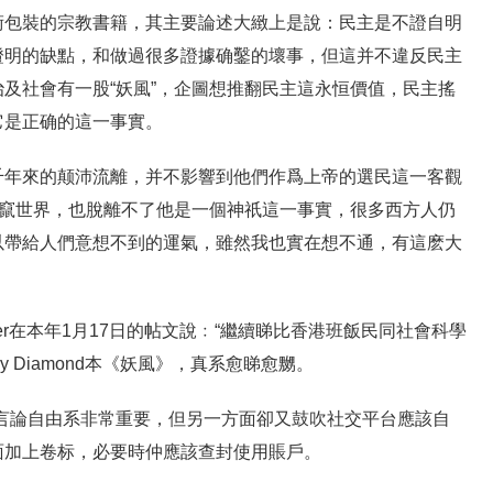
術包裝的宗教書籍，其主要論述大緻上是說：民主是不證自明
證明的缺點，和做過很多證據确鑿的壞事，但這并不違反民主
及社會有一股“妖風”，企圖想推翻民主這永恒價值，民主搖
它是正确的這一事實。
千年來的颠沛流離，并不影響到他們作爲上帝的選民這一客觀
流竄世界，也脫離不了他是一個神祇這一事實，很多西方人仍
以帶給人們意想不到的運氣，雖然我也實在想不通，有這麽大
rter在本年1月17日的帖文說﹕“繼續睇比香港班飯民同社會科學
y Diamond本《妖風》，真系愈睇愈嬲。
言論自由系非常重要，但另一方面卻又鼓吹社交平台應該自
面加上卷标，必要時仲應該查封使用賬戶。