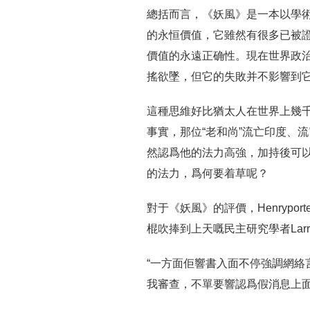
總括而言，《妖風》是一本以學
的永恒價值，它雖然有很多已被
價值的永遠正确性。現在世界政治
搖欲墜，但它的失敗并不影響到
這種思維好比猶太人在世界上幾
事實，那位“老和尚”流亡印度、
然認爲他的法力高強，加持後可
的法力，爲何要着草呢？
對于《妖風》的評價，Henrypo
棍吹捧到上天嘅民主研究學者Larr
“一方面佢響書入面不停強調網絡
我審查，不單要響認爲假消息上