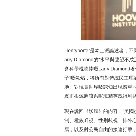
Henryporter是本土派論
arry Diamond的“水平與聲
會科學棍吹捧嘅Larry Diam
子’嘅氣焰，将所有對傳統民主理
地、對現實世界嘅認知出現嚴重
真正根源應該系呢班精英既得利益
現在說回《妖風》的内容﹕“美國
制、種族屽視、性别歧視、排外
腐，以及對公民自由的接連打擊，