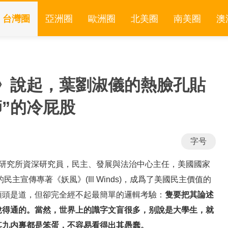
台灣圈
亞洲圈
歐洲圈
北美圈
南美圈
澳
》說起，葉劉淑儀的熱臉孔貼
師”的冷屁股
字号
大學胡佛研究所資深研究員，民主、發展與法治中心主任，美國國家
民主宣傳專著《妖風》(Ill Winds)，成爲了美國民主價值的
頭頭是道，但卻完全經不起最簡單的邏輯考驗：
隻要把其論述
說得通的。當然，世界上的識字文盲很多，别說是大學生，就
其九内裏都是笨蛋，不容易看得出其愚蠢。