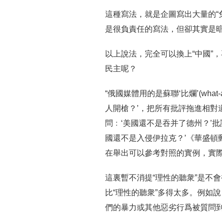
這種寫法，就是企圖寫出大量的“
是很負責任的寫法，但卻其實是
以上說法，完全可以換上“中國”，
民主呢？
“俄國媒體用的是蘇聯‘比爛’(wha
人開槍？’，把所有批評拖進相對
問﹕‘美國還不是吞并了德州？’
國還不是入侵伊拉克？’《華盛頓郵
在舉出可以參考對照的實例，實際
這裏暫不消提“理性的聽衆”是不
比“理性的聽衆”多得太多。例如
們的暴力或其他惡劣行爲被質問到