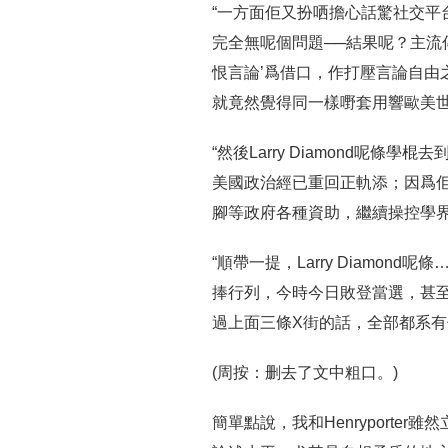
“一方面佢又扮哂擔心話驚社交平
完全無呢個問題──結果呢？主流
恨言論’爲借口，作打壓言論自由
就竟然覺得同一樣嘢套用響歐美
“然後Larry Diamond呢
美國政治經已重回正軌添；因爲佢
腳等政府各種資助，繼續操控學
“順帶一提，Larry Diamo
捧行列，今時今日敗登當選，甚至Fac
過上面三條X街的話，全部都系有
(周按：删去了文中粗口。)
簡單點說，我和Henryporter雖