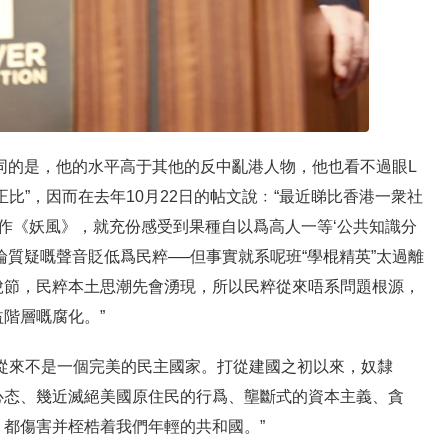
述者，不同的是，他的水平高于其他的反中亂港人物，他也看不過眼L
望不成正比”，因而在去年10月22日的帖文說﹕“最近睇比香港一衆社
ond著作《妖風》，就充份感受到果種自以爲高人一等‘公共知識分
論質疑嘅聲音貶低爲民粹──但事實就系呢班“學棍精英”太過離
脫節，民粹本土思潮先會湧現，所以民粹從來唔系問題根源，
階層嘅腐化。”
從來不是一個完美的民主國家。打從建國之初以來，奴隸
心态、幾近滅絕美國原住民的行爲、壟斷式的資本主義、貪
都傷害并桎梏着我們年輕的共和國。”