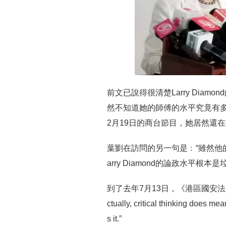
前文已說得很清楚Larry Dia
然不知道她的師傅的水平究竟有多糟
2月19日的商台節目，她居然還在se
葉劉在訪問的另一句是﹕“雖然他
arry Diamond的論政水平
到了去年7月13日，《港區國安法》通過
ctually, critical thinking does me
s it.”