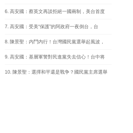
高安國：蔡英文再談拒絕一國兩制，美台首度
高安國：受美“保護”的阿政府一夜倒台，台
陳景聖：内鬥内行！台灣國民黨選舉起風波，
高安國：基層軍警對民進黨失去信心！台中将
陳景聖：選擇和平還是戰争？國民黨主席選舉