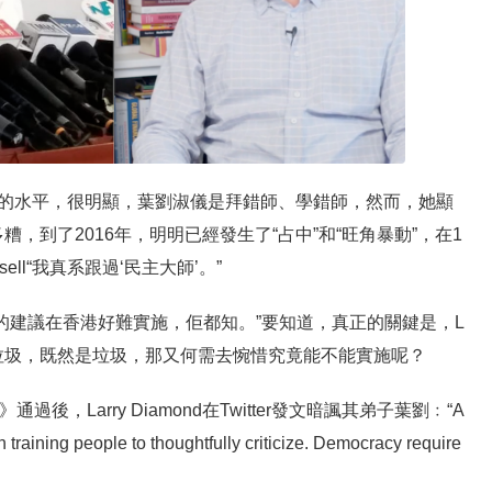
mond的水平，很明顯，葉劉淑儀是拜錯師、學錯師，然而，她顯
，到了2016年，明明已經發生了“占中”和“旺角暴動”，在1
ll“我真系跟過‘民主大師’。”
的建議在香港好難實施，佢都知。”要知道，真正的關鍵是，L
根本是垃圾，既然是垃圾，那又何需去惋惜究竟能不能實施呢？
後，Larry Diamond在Twitter發文暗諷其弟子葉劉﹕“A
an training people to thoughtfully criticize. Democracy require