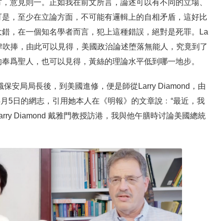
方，意見則一。正如我在前文所言，論述可以有不同的立場、
可是，至少在立論方面，不可能有邏輯上的自相矛盾，這好比
錯，在一個知名學者而言，犯上這種錯誤，絕對是死罪。La
，還被大肆吹捧，由此可以見得，美國政治論述堕落無能人，究竟到了
的奉爲聖人，也可以見得，黃絲的理論水平低到哪一地步。
保安局局長後，到美國進修，便是師從Larry Diamond，由
年4月5日的網志，引用她本人在《明報》的文章說﹕“最近，我
ry Diamond 戴雅門教授訪港，我與他午膳時讨論美國總統