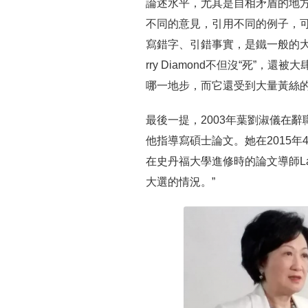
論述水平，尤其是自相矛盾的地
不同的意見，引用不同的例子，
寫錯字、引錯事實，是鐵一般的大
rry Diamond不但沒“死”
哪一地步，而它還受到大量黃絲
最後一提，2003年葉劉淑儀在辭職
他指導寫碩士論文。她在2015
在史丹福大學進修時的論文導師Lar
大選的情況。”