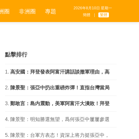
2026年8月10日 星期一
洲圈
非洲圈
專題
簡體
|
繁體
點擊排行
高安國：拜登發表阿富汗講話談撤軍理由，高
陳景聖：張亞中扔出重磅炸彈！直指台灣當局
鄭敢言：島内震動，美軍阿富汗大潰敗！拜登
陳景聖：明知勝選無望，爲何張亞中屢屢參選
陳景聖：台軍方表态！資深上将力挺張亞中，