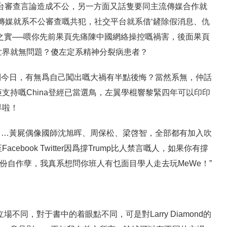
台審查言論造成不公，另一方面又話隻要同主流傳媒合作就
傳媒就系不公審查嘅共犯，社交平台就系借‘鏟除假消息、仇
之實──喂你先前果頁先痛陳中國網絡操控嘅禍害，後面果頁
世界就無問題？傻左定系精神分裂病患者？
條學棍去到今日，有無爲自己闖出嘅大禍有半點後悔？當然系無，仲話
支持嘅China登經已當選鳥，左翼學棍響黎緊四年可以印印
界啦！
nd呢條……黃屍偶像國師沈旭晖、周保松、梁啓智，全部都有加入吹
ebook Twitter因爲撐Trump比人禁言嘅人，如果你有撐
份自作孽，我真系想問你班人有乜面目學人走去玩MeWe！”
然立場不同，對于書中的着眼點不同，可是對Larry Diamond的