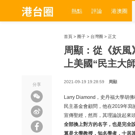
熱點
評論
港澳圈
首頁
>
圈子
>
台灣圈
> 正文
周顯：從《妖風
上美國“民主大
2021-09-19 19:28:59
周顯
分享
Larry Diamond，史丹福
民主基金會顧問，他在2019年寫的
宣傳聖經，然而，其理論說起來
全部換上對方的名字，也是完全
算是大學教授，知名學者，十居