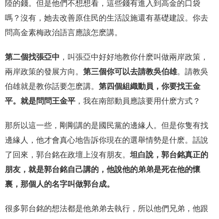
陸的錢。但是他們不想想看，這些錢有進入到高金的口袋
嗎？沒有，她去改善原住民的生活設施還有基礎建設。你去
問高金素梅政治語言應該怎麽講。
第二個找張亞中
，叫張亞中好好地教你什麽叫做兩岸政策，
兩岸政策的發展方向。
第三個你可以去請教吳伯雄
。請教吳
伯雄就是教你話要怎麽講。
第四個組織動員，你要找王金
平。就是問問王金平
，我在南部動員應該要用什麽方式？
那所以這一些，剛剛講的是國民黨的邊緣人。但是你隻有找
邊緣人，他才會真心地告訴你現在的選舉情勢是什麽。話說
了回來，郭台銘在政壇上沒有朋友。
坦白說，郭台銘真正的
朋友，就是郭台銘自己講的，他說他的弟弟是死在他的懷
裏，那個人的名字叫做郭台成。
很多郭台銘的想法都是他弟弟去執行，所以他們兄弟，他跟