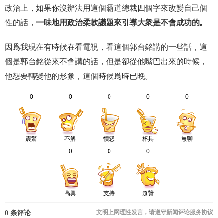
政治上，如果你沒辦法用這個霸道總裁四個字來改變自己個
性的話，
一味地用政治柔軟議題來引導大衆是不會成功的。
因爲我現在有時候在看電視，看這個郭台銘講的一些話，這
個是郭台銘從來不會講的話，但是卻從他嘴巴出來的時候，
他想要轉變他的形象，這個時候爲時已晚。
0
0
0
0
0
震驚
不解
憤怒
杯具
無聊
0
0
0
高興
支持
超贊