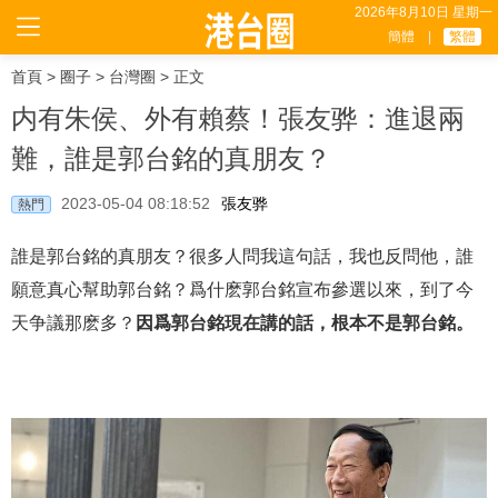
2026年8月10日 星期一
簡體
|
繁體
首頁
>
圈子
>
台灣圈
> 正文
内有朱侯、外有賴蔡！張友骅：進退兩
難，誰是郭台銘的真朋友？
2023-05-04 08:18:52
張友骅
熱門
誰是郭台銘的真朋友？很多人問我這句話，我也反問他，誰
願意真心幫助郭台銘？爲什麽郭台銘宣布參選以來，到了今
天争議那麽多？
因爲郭台銘現在講的話，根本不是郭台銘。