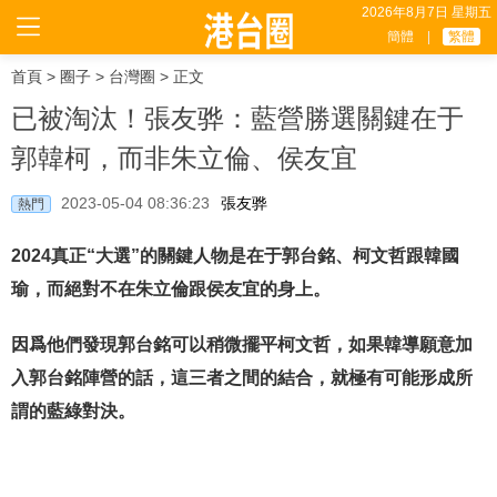
2026年8月7日 星期五
簡體
|
繁體
首頁
>
圈子
>
台灣圈
> 正文
已被淘汰！張友骅：藍營勝選關鍵在于
郭韓柯，而非朱立倫、侯友宜
2023-05-04 08:36:23
張友骅
熱門
2024真正“大選”的關鍵人物是在于郭台銘、柯文哲跟韓國
瑜，而絕對不在朱立倫跟侯友宜的身上。
因爲他們發現郭台銘可以稍微擺平柯文哲，如果韓導願意加
入郭台銘陣營的話，這三者之間的結合，就極有可能形成所
謂的藍綠對決。