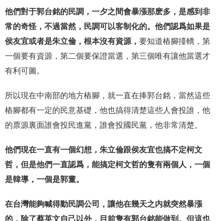
他們對于郭台銘的民調，一夕之間會暴漲那麽多，是感到非
常的奇怪，不過當然，民調可以客制化的。他們認爲如果是
侯友宜或者是朱立倫，根本沒有資源，
要知道樁腳擡轎，第
一個要有資源，第二個要保證當選，第三個唯有讓他當選才
有利可圖。
所以現在中南部的地方樁腳，就一直在捧郭台銘，當然這些
樁腳都有一定的民意基礎，他也搞得清楚這些人會投誰，他
的票源裏面誰會投民進黨，誰會投國民黨，他非常清楚。
他們現在一直有一個幻想，朱立倫跟侯友宜也搞不定柯文
哲，但是他們一直認爲，能搞定柯文哲的隻有兩個人，一個
是韓導，一個是郭董。
在台灣能夠喊得動民調公司，讓他在幾天之内就突然暴漲
的，除了蔡英文自己以外，目前隻有郭台銘能做到。但這也