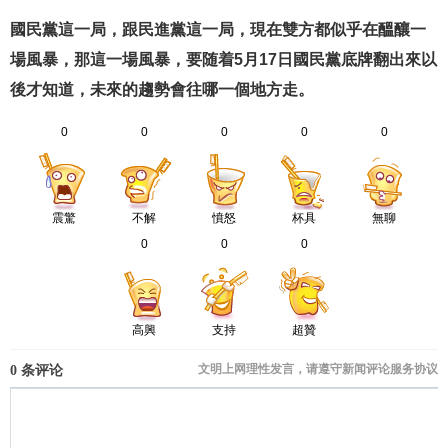
國民黨這一局，跟民進黨這一局，現在雙方都似乎在醞釀一
場風暴，那這一場風暴，要随着5月17日國民黨底牌翻出來以
後才知道，未來的趨勢會往哪一個地方走。
0
0
0
0
0
震驚
不解
憤怒
杯具
無聊
0
0
0
高興
支持
超贊