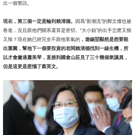
出一個警訊。
現在，第三個一定是輪到賴清德。
因爲“新潮流”的鄭文燦也被
卷進，況且跟他們關系還算是密切。“大小姐”的出手怎麽又狠
又辣？現在她已經完全不跟他客氣的
，遊錫堃顯然是想要殺
出重圍，幫他下一個要投資的老闆賴清德找到一線生機，所
以才會撇過蕭美琴，直接到國會山莊見了三十幾個衆議員，
但是這更是惹惱了蔡英文。