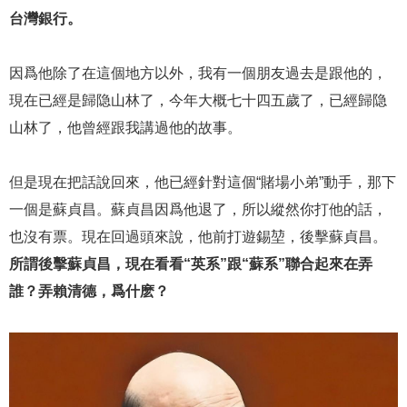
台灣銀行。
因爲他除了在這個地方以外，我有一個朋友過去是跟他的，
現在已經是歸隐山林了，今年大概七十四五歲了，已經歸隐
山林了，他曾經跟我講過他的故事。
但是現在把話說回來，他已經針對這個“賭場小弟”動手，那下
一個是蘇貞昌。蘇貞昌因爲他退了，所以縱然你打他的話，
也沒有票。現在回過頭來說，他前打遊錫堃，後擊蘇貞昌。
所謂後擊蘇貞昌，現在看看“英系”跟“蘇系”聯合起來在弄
誰？弄賴清德，爲什麽？