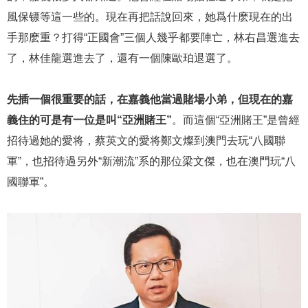
風保镖等這一些的。現在再把話說回來，她爲什麽現在的出
手那麽重？打得“正國會”三個人幾乎都要陣亡，林右昌選進去
了，林佳龍選進去了，還有一個陳歐珀退選了。
先插一個很重要的話，在嘉義他當過賭場小弟，但現在的嘉
義住的可是有一位是叫“亞洲賭王”
。而這個“亞洲賭王”是曾經
招待過她的愛将，蔡英文的愛将鄭文燦到澳門去玩“八國聯
軍”，也招待過另外“新潮流”系的那位梁文傑，也在澳門玩“八
國聯軍”。