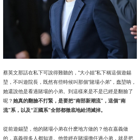
蔡英文那話在私下可說得難聽的，“大小姐”私下稱這個遊錫
堃，不叫遊院長，既然有些時候叫那個“賭場小弟”，蠢堃呐，
她還說他是看過賭場的小弟。到這樣來是不是已經是翻臉了
呢？
她真的翻臉不打緊，是要把“南部新潮流”，這個“南
流”系，以及“正國系”全部都徹底地給消滅掉。
從前遊錫堃，他的賭場小弟在什麽地方做的？他在嘉義做
的，嘉義很多人都知道。他曾經在賭場擔任過小弟，就是把