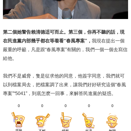
第二個她警告賴清德适可而止。第三個，你再不聽的話，現
在民進黨内部幾乎都在等着看“春風專案”，
我現在提出一個
嚴重的呼籲，凡是跟“春風專案”有關的，我們一個一個去寫信
給他。
我們不是威脅，隻是征求他的同意，他簽字同意，我們就可
以到檔案局去，把檔案調了出來，讓我們好好研究這個“春風
專案”“5041”，到底怎麽一回事，來解答民進黨的疑惑。
0
0
0
0
0
震驚
不解
憤怒
杯具
無聊