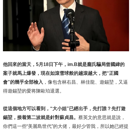
他回來的當天，5月18日下午，im.B就是龐氏騙局曾國緯的
案子就馬上爆發，現在如滾雪球般的越滾越大，把“正國
會”的幾乎全部檢入
，像包含林右昌、林佳龍、遊錫堃，又逼
得遊錫堃的愛将陳歐珀退選。
從這個地方可以看到，“大小姐”已經出手，先打誰？先打遊
錫堃，接着第二波就是針對蘇貞昌。
蔡英文的意思就是說，
你們這一些“美麗島世代”的大佬，最好少管我，所以她已經提