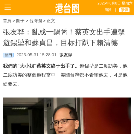
2026年8月8日 星期六
簡體
|
繁體
首頁
>
圈子
>
台灣圈
> 正文
張友骅：亂成一鍋粥！蔡英文出手連擊
遊錫堃和蘇貞昌，目标打趴下賴清德
2023-05-31 15:28:01
張友骅
熱門
我們的“大小姐”蔡英文終于出手了。
遊錫堃是二度訪美，他
二度訪美的整個過程當中，美國台灣都不希望他去，可是他
硬要去。