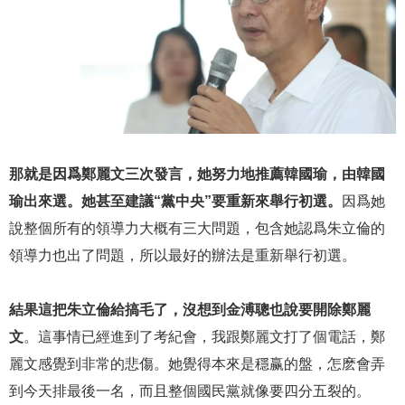
那就是因爲鄭麗文三次發言，她努力地推薦韓國瑜，由韓國
瑜出來選。她甚至建議“黨中央”要重新來舉行初選。
因爲她
說整個所有的領導力大概有三大問題，包含她認爲朱立倫的
領導力也出了問題，所以最好的辦法是重新舉行初選。
結果這把朱立倫給搞毛了，沒想到金溥聰也說要開除鄭麗
文
。這事情已經進到了考紀會，我跟鄭麗文打了個電話，鄭
麗文感覺到非常的悲傷。她覺得本來是穩赢的盤，怎麽會弄
到今天排最後一名，而且整個國民黨就像要四分五裂的。