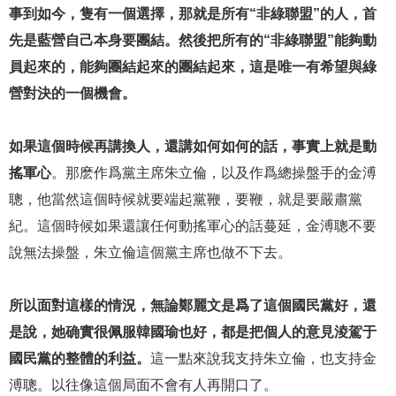
事到如今，隻有一個選擇，那就是所有“非綠聯盟”的人，首
先是藍營自己本身要團結。然後把所有的“非綠聯盟”能夠動
員起來的，能夠團結起來的團結起來，這是唯一有希望與綠
營對決的一個機會。
如果這個時候再講換人，還講如何如何的話，事實上就是動
搖軍心
。那麽作爲黨主席朱立倫，以及作爲總操盤手的金溥
聰，他當然這個時候就要端起黨鞭，要鞭，就是要嚴肅黨
紀。這個時候如果還讓任何動搖軍心的話蔓延，金溥聰不要
說無法操盤，朱立倫這個黨主席也做不下去。
所以面對這樣的情況，無論鄭麗文是爲了這個國民黨好，還
是說，她确實很佩服韓國瑜也好，都是把個人的意見淩駕于
國民黨的整體的利益。
這一點來說我支持朱立倫，也支持金
溥聰。以往像這個局面不會有人再開口了。