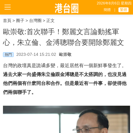
2026年8月6日 星期四
簡體
|
繁體
首頁
>
圈子
>
台灣圈
> 正文
歐崇敬:首次聯手！鄭麗文言論動搖軍
心，朱立倫、金溥聰聯合要開除鄭麗文
2023-07-14 15:21:02
歐崇敬
熱門
台灣的政壇真是詭谲多變，最近居然有一個新鮮事發生了。
過去大家一向盛傳朱立倫跟金溥聰是不太搭調的，也沒見過
他們兩個有什麽同台和合作。但是最近有一件事，卻使得他
們兩個聯手了。