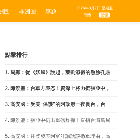
2026年8月7日 星期五
洲圈
非洲圈
專題
簡體
|
繁體
點擊排行
周顯：從《妖風》說起，葉劉淑儀的熱臉孔貼
陳景聖：台軍方表态！資深上将力挺張亞中，
高安國：受美“保護”的阿政府一夜倒台，台
陳景聖：張亞中扔出重磅炸彈！直指台灣當局
高安國：拜登發表阿富汗講話談撤軍理由，高