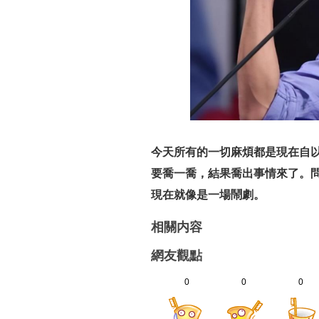
今天所有的一切麻煩都是現在自以
要喬一喬，結果喬出事情來了。
現在就像是一場鬧劇。
相關内容
網友觀點
0
0
0