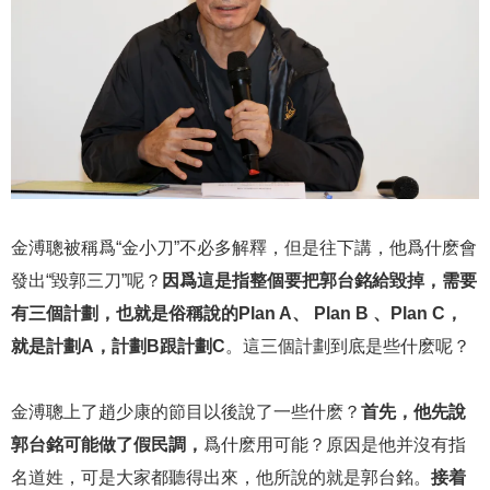
金溥聰被稱爲“金小刀”不必多解釋，但是往下講，他爲什麽會
發出“毀郭三刀”呢？
因爲這是指整個要把郭台銘給毀掉，需要
有三個計劃，也就是俗稱說的Plan A、 Plan B 、Plan C，
就是計劃A，計劃B跟計劃C
。這三個計劃到底是些什麽呢？
金溥聰上了趙少康的節目以後說了一些什麽？
首先，他先說
郭台銘可能做了假民調，
爲什麽用可能？原因是他并沒有指
名道姓，可是大家都聽得出來，他所說的就是郭台銘。
接着