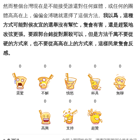
然而整個台灣現在是不能接受誰還對任何媒體，或任何的團
體高高在上，偏偏金溥聰就選擇了這個方法。
我以爲，這種
方式可能對侯友宜的選舉沒有幫忙，隻會有害，還是趕緊地
改弦更張。要跟郭台銘捉對厮殺可以，但是方法千萬不要從
硬的方式來，也不要從高高在上的方式來，這樣民衆隻會反
感。
0
0
0
0
0
震驚
不解
憤怒
杯具
無聊
0
0
0
高興
支持
超贊