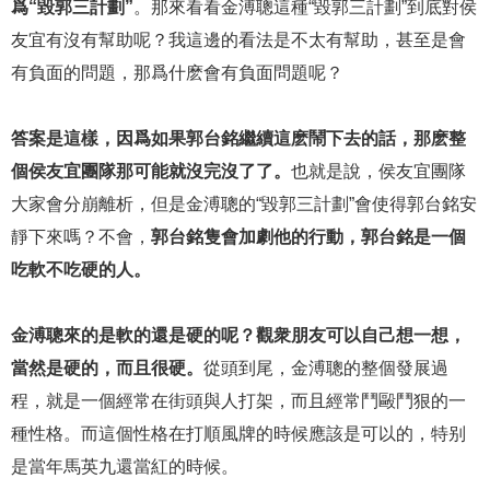
爲“毀郭三計劃”
。那來看看金溥聰這種“毀郭三計劃”到底對侯
友宜有沒有幫助呢？我這邊的看法是不太有幫助，甚至是會
有負面的問題，那爲什麽會有負面問題呢？
答案是這樣，因爲如果郭台銘繼續這麽鬧下去的話，那麽整
個侯友宜團隊那可能就沒完沒了了。
也就是說，侯友宜團隊
大家會分崩離析，但是金溥聰的“毀郭三計劃”會使得郭台銘安
靜下來嗎？不會，
郭台銘隻會加劇他的行動，郭台銘是一個
吃軟不吃硬的人。
金溥聰來的是軟的還是硬的呢？觀衆朋友可以自己想一想，
當然是硬的，而且很硬。
從頭到尾，金溥聰的整個發展過
程，就是一個經常在街頭與人打架，而且經常鬥毆鬥狠的一
種性格。而這個性格在打順風牌的時候應該是可以的，特别
是當年馬英九還當紅的時候。