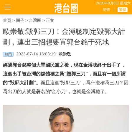
2026年8月8日 星期六
簡體
|
繁體
首頁
>
圈子
>
台灣圈
> 正文
歐崇敬:毀郭三刀！金溥聰制定毀郭大計
劃，連出三招想要置郭台銘于死地
2023-07-14 16:03:19
歐崇敬
熱門
經過郭台銘整個大鬧國民黨之後，現在金溥聰終于出手了，
這個出手被台灣的媒體稱之爲“毀郭三刀”，而且有一個所謂
的“毀郭大計劃”。
而且這個“毀郭三刀”，爲什麽稱爲三刀？因
爲出刀的人就是著名的“金小刀”，也就是金溥聰了。