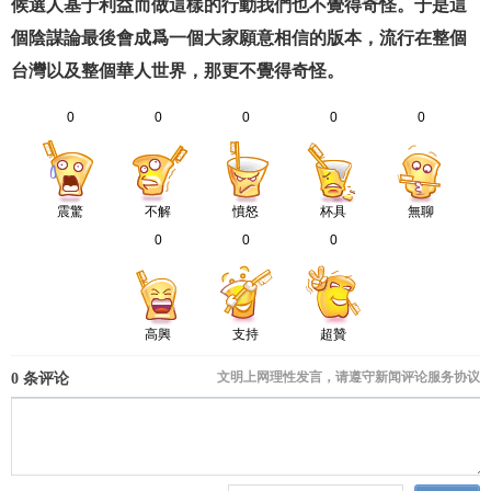
候選人基于利益而做這樣的行動我們也不覺得奇怪。于是這
個陰謀論最後會成爲一個大家願意相信的版本，流行在整個
台灣以及整個華人世界，那更不覺得奇怪。
0
0
0
0
0
震驚
不解
憤怒
杯具
無聊
0
0
0
高興
支持
超贊