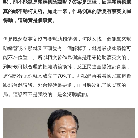
呢，能不能說是賴清德陰謀呢？答案是這樣，因爲賴清德還
真的喊不動柯文哲。如此一來，作爲側翼的話隻有蔡英文喊
得動，這确實是個事實。
但是既然蔡英文沒有要幫助賴清德，何以又找一個側翼來幫
助綠營呢？那就又回頭隻有一個解釋了，就是最後賴清德可
能不在位置上。所以柯文哲作爲側翼是用來協助蔡英文的，
到時候可以合理的把賴清德換掉，反正民進黨提誰都會赢，
這個部分呢你就又成立了70%了。那我們再看看國民黨這邊
跟郭台銘這邊。郭台銘硬是要選，而且幾次亂了國民黨的
局。這話可不是我說的，是金溥聰說的。