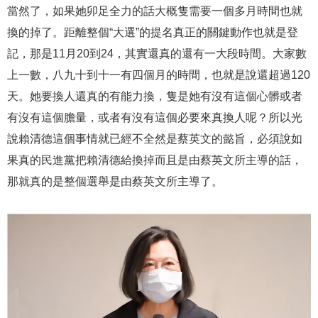
當然了，如果她卯足全力的話大概隻需要一個多月時間也就
換的掉了。距離整個“大選”的提名真正的關鍵動作也就是登
記，那是11月20到24，其實還真的還有一大段時間。大家數
上一數，八九十到十一有四個月的時間，也就是說還超過120
天。她要換人還真的有能力換，隻是她有沒有這個心髒或者
有沒有這個膽量，或者有沒有這個必要來真換人呢？所以光
說賴清德這個事情就已經不全然是蔡英文的懿旨，必須說如
果真的民進黨把賴清德給換掉而且是由蔡英文所主導的話，
那就真的是整個選舉是由蔡英文所主導了。