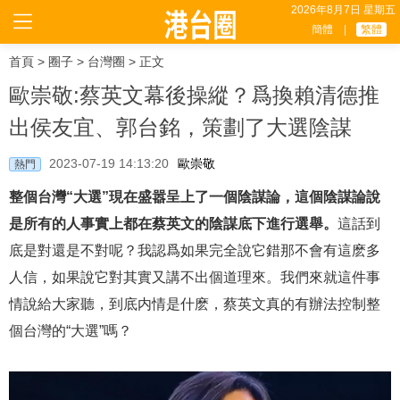
2026年8月7日 星期五
簡體
|
繁體
首頁
>
圈子
>
台灣圈
> 正文
歐崇敬:蔡英文幕後操縱？爲換賴清德推
出侯友宜、郭台銘，策劃了大選陰謀
2023-07-19 14:13:20
歐崇敬
熱門
整個台灣“大選”現在盛嚣呈上了一個陰謀論，這個陰謀論說
是所有的人事實上都在蔡英文的陰謀底下進行選舉。
這話到
底是對還是不對呢？我認爲如果完全說它錯那不會有這麽多
人信，如果說它對其實又講不出個道理來。我們來就這件事
情說給大家聽，到底内情是什麽，蔡英文真的有辦法控制整
個台灣的“大選”嗎？