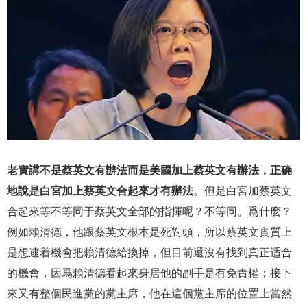
老實講不是蔡英文有辦法而是美國加上蔡英文有辦法，正确
地說是白宮加上蔡英文合起來才有辦法
。但是白宮加蔡英文
合起來等不等同于蔡英文全部的指揮呢？不等同。爲什麽？
例如賴清德，他跟蔡英文根本是死對頭，所以蔡英文實質上
是想逮着機會把賴清德給換掉，但目前還沒有找到真正适合
的機會，因爲賴清德看起來身居他的副手是有免責權；接下
來又有整個民進黨的黨主席，他在這個黨主席的位置上當然