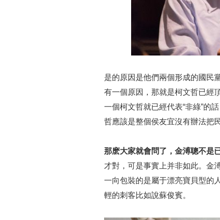
是的原因是他們兩個形成的國民
有一個原因，那就是柯文哲已經
一個柯文哲就已經代表“非綠”的
哲應該是整個侯友宜沒有辦法把
那麽大家就會問了，金溥聰不是
才對，可是事實上并非如此。金
一向包裝的是屬于漂亮寶貝型的
輕的刺客比如說蘇俊賓。