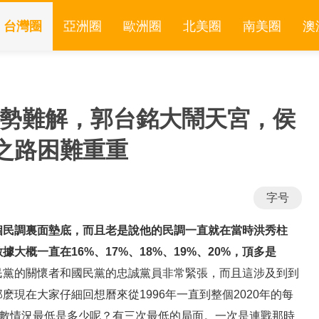
台灣圈
亞洲圈
歐洲圈
北美圈
南美圈
澳
頹勢難解，郭台銘大鬧天宮，侯
之路困難重重
字号
個民調裏面墊底，而且老是說他的民調一直就在當時洪秀柱
大概一直在16%、17%、18%、19%、20%，頂多是
民黨的關懷者和國民黨的忠誠黨員非常緊張，而且這涉及到到
現在大家仔細回想曆來從1996年一直到整個2020年的每
票數情況最低是多少呢？有三次最低的局面。一次是連戰那時