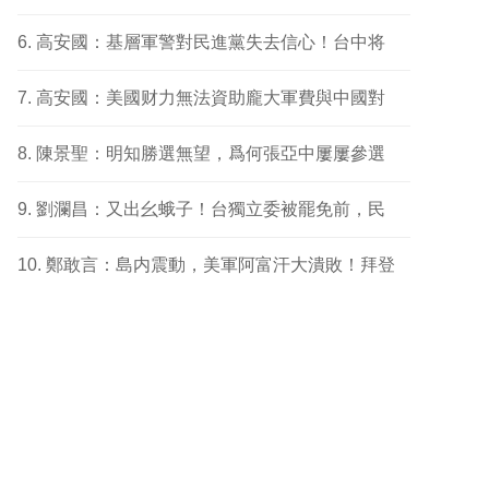
高安國：基層軍警對民進黨失去信心！台中将
高安國：美國财力無法資助龐大軍費與中國對
陳景聖：明知勝選無望，爲何張亞中屢屢參選
劉瀾昌：又出幺蛾子！台獨立委被罷免前，民
鄭敢言：島内震動，美軍阿富汗大潰敗！拜登