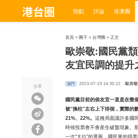
熱點
評論
港澳圈
首頁
>
圈子
>
台灣圈
> 正文
歐崇敬:國民黨
友宜民調的提升
2023-07-19 14:30:22
歐崇敬
熱門
分享
國民黨目前的侯友宜一直是在整
被“換柱”左右上下徘徊，實際的數據
21%、22%。
這種局面讓許多國
時候投票會不會産生破盤現象。那麽
一次“大位”的選舉，國民黨的得