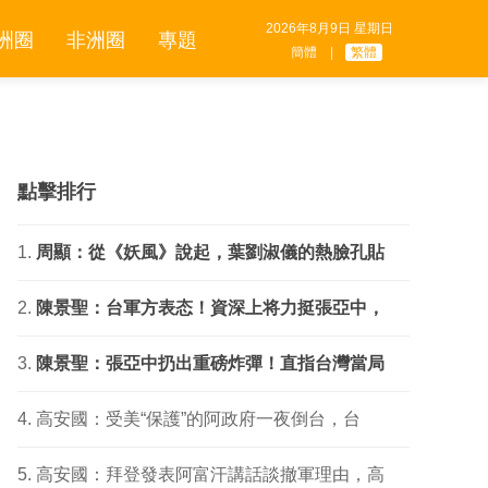
2026年8月9日 星期日
洲圈
非洲圈
專題
簡體
|
繁體
點擊排行
周顯：從《妖風》說起，葉劉淑儀的熱臉孔貼
陳景聖：台軍方表态！資深上将力挺張亞中，
陳景聖：張亞中扔出重磅炸彈！直指台灣當局
高安國：受美“保護”的阿政府一夜倒台，台
高安國：拜登發表阿富汗講話談撤軍理由，高