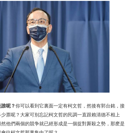
是誰呢？
你可以看到它裏面一定有柯文哲，然後有郭台銘，接
多少票呢？大家可别忘記柯文哲的民調一直跟賴清德不相上
顯然他們兩個的競争就已經形成是一個捉對厮殺之勢，那麽是
就會往柯文哲那裏集中了呢？