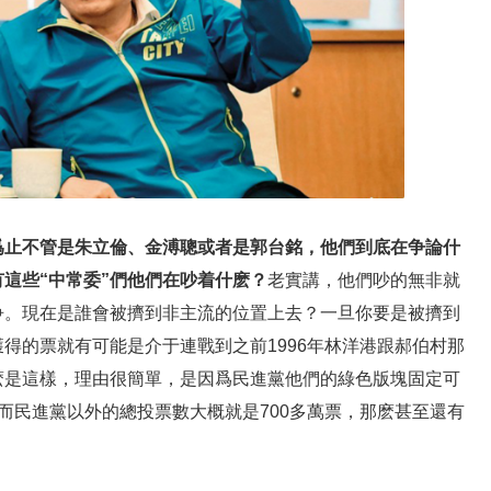
爲止不管是朱立倫、金溥聰或者是郭台銘，他們到底在争論什
有這些“中常委”們他們在吵着什麽？
老實講，他們吵的無非就
争。現在是誰會被擠到非主流的位置上去？一旦你要是被擠到
得的票就有可能是介于連戰到之前1996年林洋港跟郝伯村那
麽是這樣，理由很簡單，是因爲民進黨他們的綠色版塊固定可
，而民進黨以外的總投票數大概就是700多萬票，那麽甚至還有