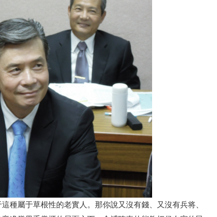
于這種屬于草根性的老實人。那你說又沒有錢、又沒有兵将、