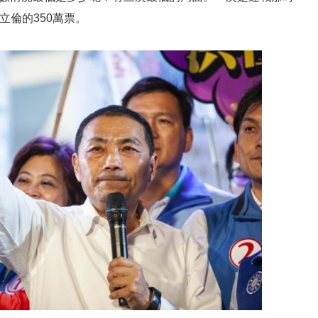
立倫的350萬票。