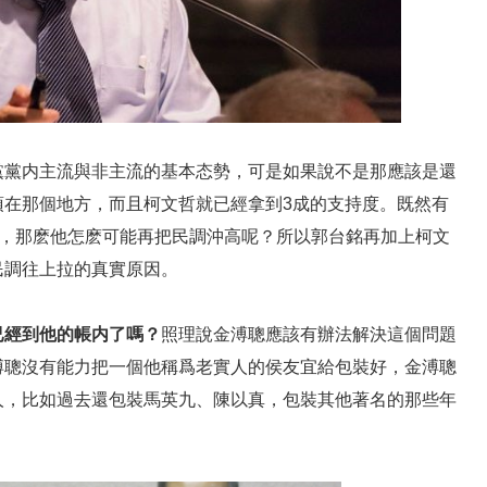
黨黨内主流與非主流的基本态勢，可是如果說不是那應該是還
頂在那個地方，而且柯文哲就已經拿到3成的支持度。既然有
話，那麽他怎麽可能再把民調沖高呢？所以郭台銘再加上柯文
民調往上拉的真實原因。
已經到他的帳内了嗎？
照理說金溥聰應該有辦法解決這個問題
溥聰沒有能力把一個他稱爲老實人的侯友宜給包裝好，金溥聰
人，比如過去還包裝馬英九、陳以真，包裝其他著名的那些年