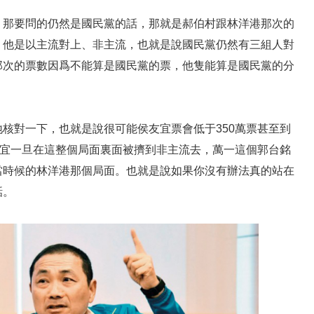
，那要問的仍然是國民黨的話，那就是郝伯村跟林洋港那次的
，他是以主流對上、非主流，也就是說國民黨仍然有三組人對
那次的票數因爲不能算是國民黨的票，他隻能算是國民黨的分
。
核對一下，也就是說很可能侯友宜票會低于350萬票甚至到
友宜一旦在這整個局面裏面被擠到非主流去，萬一這個郭台銘
當時候的林洋港那個局面。也就是說如果你沒有辦法真的站在
話。