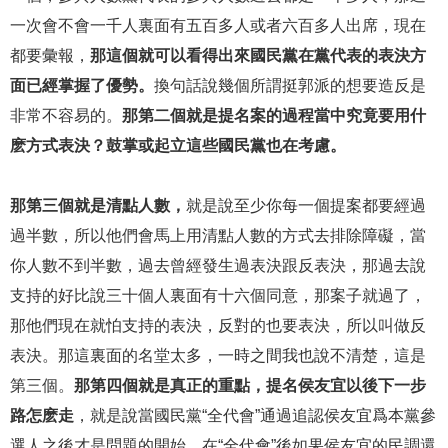
一次會不會一千人裏面有五百多人或者六百多人出席，現在
都要彙報，
那這個就可以看得出來國民黨在黨代表的表決方
面已經掌握了優勢。
換句話說幾個所謂挺郭派的想要造反是
非常不容易的。
那第二個就是提名案的過程當中究竟要用什
麽方式表決？鼓掌或起立這些國民黨也在考慮。
那第三個就是清點人數，
就是說至少你每一個提案都要經過
過半數，所以他們會馬上用清點人數的方式去排除障礙，當
你人數不到半數，過去曾經發生過表決跟反表決，那過去說
支持的好比說三十個人裏面有十六個同意，那案子就過了，
那他們現在就怕支持的表決，反對的也要表決，所以叫做反
表決。那這裏面的名堂太多，一時之間我也說不清楚，這是
第三個。
那第四個就是真正的重點，提名侯友宜以後下一步
路怎麽走
，就是說當國民黨“全代會”通過追認侯友宜爲本黨參
選人之後才是問題的開始，在“全代會”後如果侯友宜的民調還