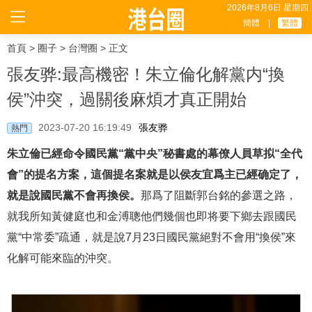
2026年8月6日 星期四
簡體
|
繁體
首頁
>
圈子
>
台灣圈
> 正文
張友骅:最高機密！朱立倫化解黨内“換
侯”沖突，過關後麻煩才真正開始
2023-07-20 16:19:49
張友骅
熱門
朱立倫已經命令國民黨“黨中央”秘書處的幕僚人員草拟“全代
會”的提名方案，這個提名案就是以侯友宜爲主已經确定了，
就是說國民黨不會再換侯。
那爲了阻斷郭台銘的參選之路，
就我所知黃健庭也和金溥聰他們幾個也即将要下鄉去跟國民
黨“中常委”疏通，就是說7月23日國民黨絕對不會用“換侯”來
化解可能來臨的沖突。