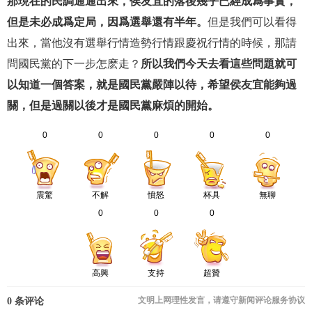
那現在的民調通通出來，侯友宜的落後幾乎已經成爲事實，
但是未必成爲定局，因爲選舉還有半年。
但是我們可以看得
出來，當他沒有選舉行情造勢行情跟慶祝行情的時候，那請
問國民黨的下一步怎麽走？
所以我們今天去看這些問題就可
以知道一個答案，就是國民黨嚴陣以待，希望侯友宜能夠過
關，但是過關以後才是國民黨麻煩的開始。
0
0
0
0
0
震驚
不解
憤怒
杯具
無聊
0
0
0
高興
支持
超贊