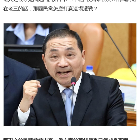
在老三的話，那國民黨怎麽打赢這場選戰？