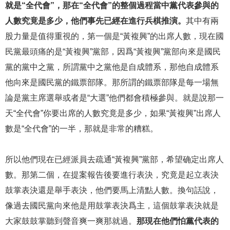
就是“全代會”，那在“全代會”的整個過程當中黨代表參與的
人數究竟是多少，他們事先已經在進行兵棋推演。
其中有兩
股力量是值得重視的，第一個是“黃複興”的出席人數，現在國
民黨最頭痛的是“黃複興”黨部，因爲“黃複興”黨部向來是國民
黨的黨中之黨，所謂黨中之黨他是自成體系，那他自成體系
他向來是國民黨的鐵票部隊。那所謂的鐵票部隊是每一場無
論是黨主席選舉或者是“大選”他們都會積極參與。就是說那一
天“全代會”你要出席的人數究竟是多少，如果“黃複興”出席人
數是“全代會”的一半，那就是非常的糟糕。
所以他們現在已經派員去疏通“黃複興”黨部，希望确定出席人
數。那第二個，在提案報告後要進行表決，究竟是起立表決
鼓掌表決還是舉手表決，他們要馬上清點人數。換句話說，
像過去國民黨向來他是用鼓掌表決爲主，這個鼓掌表決就是
大家鼓鼓掌聽到聲音爽一爽那就過。
那現在他們怕黨代表的