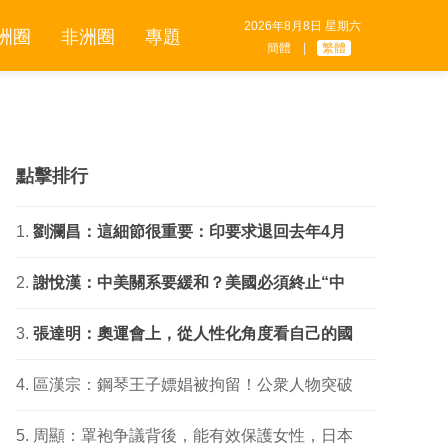
2026年8月8日 星期六
洲圈
非洲圈
專題
簡體
|
繁體
點擊排行
劉瀾昌：這細節很重要：印要求退回去年4月
謝悅漢：中美關系要緩和？美國必須終止“中
張達明：奧運會上，從人性化角度看自己的國
區漢宗：鋼琴王子嫖娼被拘留！公衆人物突破
周顯：罩袍争議背後，能有效保護女性，日本