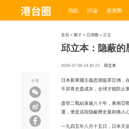
熱點
評論
港澳圈
首頁
>
圈子
>
亞洲圈
> 正文
邱立本：隐蔽的
2026-07-06 14:40:23
邱立本
日本新軍國主義思潮籠罩亞洲，
分享
不容青史盡成灰，全球才能防止
盡管二戰結束逾八十年，東南亞
運，便是這段隐蔽曆史最刺痛人
一九四五年八月十五日，日本天