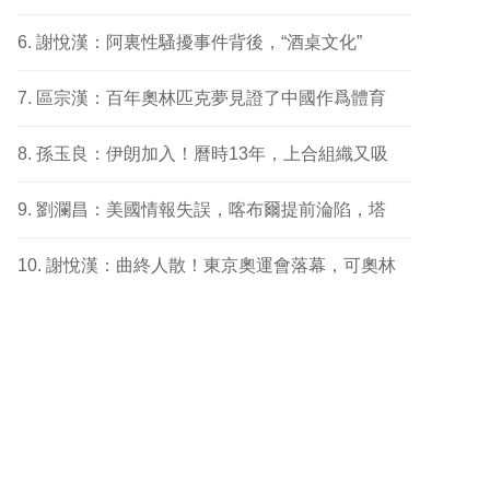
謝悅漢：阿裏性騷擾事件背後，“酒桌文化”
區宗漢：百年奧林匹克夢見證了中國作爲體育
孫玉良：伊朗加入！曆時13年，上合組織又吸
劉瀾昌：美國情報失誤，喀布爾提前淪陷，塔
謝悅漢：曲終人散！東京奧運會落幕，可奧林