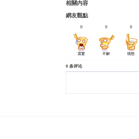
相關内容
網友觀點
0
0
0
震驚
不解
憤怒