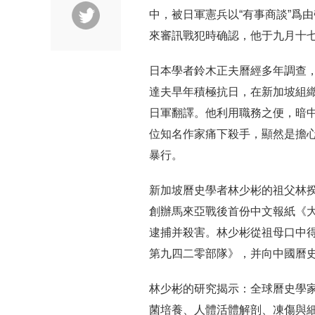
中，被日軍憲兵以“有事商談”爲
來審訊戰犯時确認，他于九月十
日本學者鈴木正夫曆經多年調查
達夫早年積極抗日，在新加坡組
日軍翻譯。他利用職務之便，暗
位知名作家痛下殺手，顯然是擔
暴行。
新加坡曆史學者林少彬的祖父林
創辦馬來亞戰後首份中文報紙《大
逮捕并殺害。林少彬從祖母口中
第九四二零部隊》，并向中國曆
林少彬的研究揭示：全球曆史學
菌培養、人體活體解剖、凍傷與