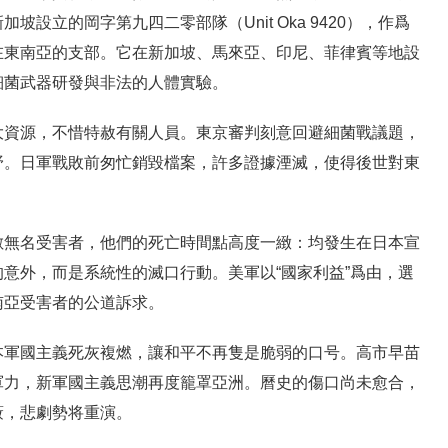
設立的岡字第九四二零部隊（Unit Oka 9420），作爲
在東南亞的支部。它在新加坡、馬來亞、印尼、菲律賓等地設
細菌武器研發與非法的人體實驗。
大資源，不惜特赦有關人員。東京審判刻意回避細菌戰議題，
野。日軍戰敗前匆忙銷毀檔案，許多證據湮滅，使得後世對東
。
數無名受害者，他們的死亡時間點高度一緻：均發生在日本宣
意外，而是系統性的滅口行動。美軍以“國家利益”爲由，選
南亞受害者的公道訴求。
本軍國主義死灰複燃，讓和平不再隻是脆弱的口号。高市早苗
軍力，新軍國主義思潮再度籠罩亞洲。曆史的傷口尚未愈合，
蔽，悲劇勢将重演。