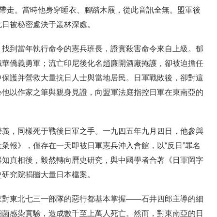
由帶走。當時他身穿睡衣、腳踏木屐，從此音訊全無。盟軍後
七日被秘密處決于叢林深處。
，找到當年執行命令的憲兵班長，證實殺害命令來自上級。郁
織華僑義勇軍；流亡印尼後化名趙廉開酒廠掩護，卻被迫擔任
中保護并營救大量抗日人士與當地居民。日軍戰敗後，卻對這
心他以作家之筆與親身見證，向盟軍法庭指控日軍在東南亞的
揆義，同樣死于戰後日軍之手。一九四五年九月四日，他參與
衆報》，僅存在一天即被日軍憲兵沖入會館，以“反日”罪名
得知真相後，毅然轉向曆史研究，與中國學者合著《日軍岡字
史研究院捐贈大量日本檔案。
家對東北七三一部隊的惡行都基本掌握——石井四郎主導的細
細菌感染實驗，造成數千至上萬人死亡。然而，對東南亞的日