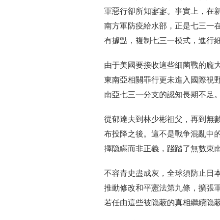
軍惡行卻所知寥寥。事實上，在新加坡
南方軍防疫給水部，正是七三一
有據點，複制七三一模式，進行
由于美國要接收這些細菌戰的龐
東南亞相關罪行更未進入國際視
南亞七三一分支的認知長期不足
從郁達夫到林少彬祖父，再到無
布投降之後。這不是戰争混亂中的
擇隐瞞而非正義，踐踏了無數東
不容青史盡成灰，全球須防止日
推動修改和平憲法第九條，擴張
若任由這些被隐蔽的真相繼續隐