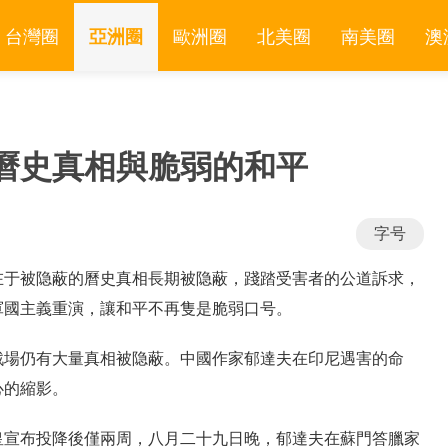
台灣圈
亞洲圈
歐洲圈
北美圈
南美圈
澳
曆史真相與脆弱的和平
字号
在于被隐蔽的曆史真相長期被隐蔽，踐踏受害者的公道訴求，
軍國主義重演，讓和平不再隻是脆弱口号。
戰場仍有大量真相被隐蔽。中國作家郁達夫在印尼遇害的命
心的縮影。
皇宣布投降後僅兩周，八月二十九日晚，郁達夫在蘇門答臘家