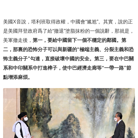
美國X音說，塔利班取得政權，中國會“尴尬”。其實，說的正
是美國拜登政府爲了給“撤退”塗脂抹粉的一個說辭，那就是，
美軍撤走後，
第一，要給中國留下一個不穩定的鄰國。第
二，那裏的恐怖分子可以與新疆的“極端主義、分裂主義和恐
怖主義分子”勾連，直接破壞中國的安全。第三，要在中巴關
系和中印關系中打進榫子，使中巴經濟走廊等“一帶一路”節
點增添麻煩。