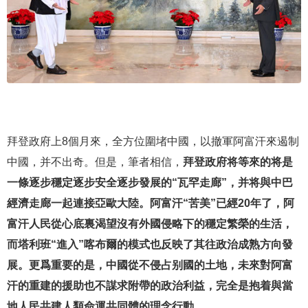
拜登政府上8個月來，全方位圍堵中國，以撤軍阿富汗來遏制
中國，并不出奇。但是，筆者相信，
拜登政府将等來的将是
一條逐步穩定逐步安全逐步發展的“瓦罕走廊”，并将與中巴
經濟走廊一起連接亞歐大陸。阿富汗“苦美”已經20年了，阿
富汗人民從心底裏渴望沒有外國侵略下的穩定繁榮的生活，
而塔利班“進入”喀布爾的模式也反映了其往政治成熟方向發
展。更爲重要的是，中國從不侵占别國的土地，未來對阿富
汗的重建的援助也不謀求附帶的政治利益，完全是抱着與當
地人民共建人類命運共同體的理念行動。