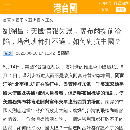
2026年8月8日 星期六
簡體
|
繁體
首頁
>
圈子
>
亞洲圈
> 正文
劉瀾昌：美國情報失誤，喀布爾提前淪
陷，塔利班都打不過，如何對抗中國？
2021-08-16 17:11:42
劉瀾昌
精選
8月14日，美國X音還在胡說，塔利班的推進令中國尴尬。8
月15日，塔利班就進入而不是攻入阿富汗首都喀布爾。
阿富
汗的“北平模式”正在進行中。盡管拜登加派一千美軍幫助美
國大使館及美國相關人員撤離，但是喀布爾機場的混亂，使
美國務卿布林肯避開與當年美軍逃出西貢的場面。
兩岸的中
國人則想起當年蔣介石敗走大陸，擠爆到台灣的飛機和輪船
的情景。一位台灣媒體朋友說，一個連塔利班都打敗不了的
國家，如何能打敗中國大陸？一個連阿富汗都保護不了的國