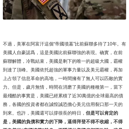
不過，美軍在阿富汗這個“帝國墳墓”比前蘇聯多待了10年。有
美國人自豪認爲，這是美國比前蘇聯強的表現。确實，在前
蘇聯解體，冷戰結束，美國是剩下的唯一的超級大國，霸權
到達了頂峰。美國依托超強的軍事力量以及美元霸權，再加
上占領了信息革命的高地，一時間擁有了無人可以匹敵的實
力。但是，歲月無情，時間在消磨了美國的種種第一，當下
最殘酷的事實是，美國已經累積了近30萬億的全球最高的債
務，各國的投資者都在誠惶誠恐擔心美元信用裂口那一天的
到來。也許，美國還可以撐很長的時日，
但是可以肯定的
是，美國的負債和實力的下降，逼得拜登不得不收縮，不得