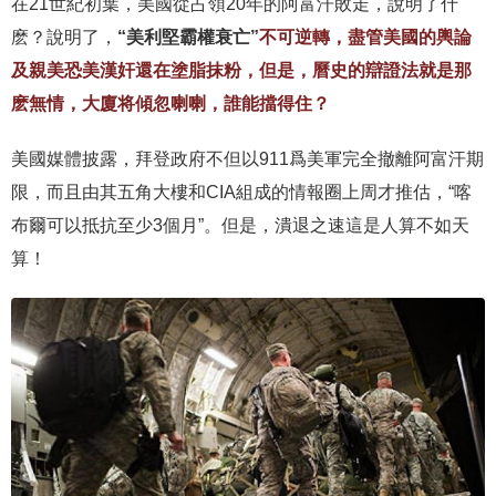
在21世紀初葉，美國從占領20年的阿富汗敗走，說明了什
麽？說明了，
“美利堅霸權衰亡”
不可逆轉，盡管美國的輿論
及親美恐美漢奸還在塗脂抹粉，但是，曆史的辯證法就是那
麽無情，大廈将傾忽喇喇，誰能擋得住？
美國媒體披露，拜登政府不但以911爲美軍完全撤離阿富汗期
限，而且由其五角大樓和CIA組成的情報圈上周才推估，“喀
布爾可以抵抗至少3個月”。但是，潰退之速這是人算不如天
算！