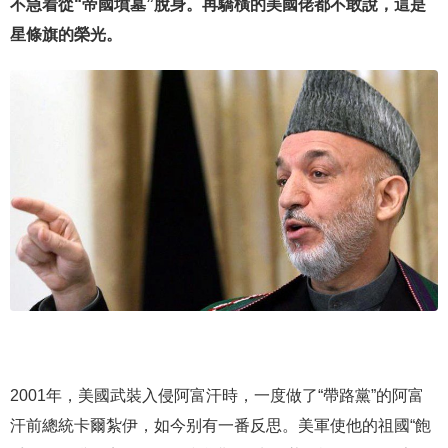
不急着從“帝國墳墓”脫身。再驕橫的美國佬都不敢說，這是
星條旗的榮光。
2001年，美國武裝入侵阿富汗時，一度做了“帶路黨”的阿富
汗前總統卡爾紮伊，如今别有一番反思。美軍使他的祖國“飽