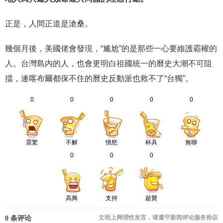
正是，人間正道是滄桑。
幾個月後，美國佬會發現，“尴尬”的是那些一心要維護霸權的
人。台灣島内的人，也會更明白祖國統一的曆史大潮不可阻
擋，連喀布爾都保不住的曆史反動派也救不了“台獨”。
0
0
0
0
0
震驚
不解
憤怒
杯具
無聊
0
0
0
高興
支持
超贊