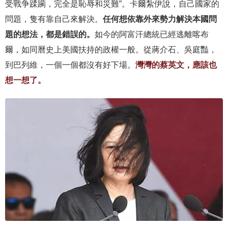
受戰争蹂躏，完全是恥辱和災難”。卡爾紮伊說，自己國家的
問題，隻有靠自己來解決。
任何想依靠外來勢力解決本國問
題的想法，都是錯誤的。
如今的阿富汗總統已經逃離喀布
爾，如同曆史上美國扶持的政權一般。從蔣介石、吳庭豔，
到巴列維，一個一個都沒有好下場。
灣灣的蔡英文，應該也
想一想了。