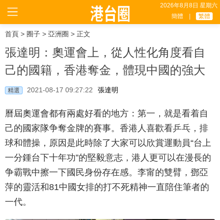
2026年8月8日 星期六
簡體
|
繁體
首頁
>
圈子
>
亞洲圈
> 正文
張達明：奧運會上，從人性化角度看自
己的國籍，香港奪金，體現中國的強大
2021-08-17 09:27:22
張達明
精選
曆屆奧運會都有兩處好看的地方：第一，就是看着自
己的國家隊争奪金牌的賽事。香港人喜歡看乒乓，排
球和體操，原因是此時除了大家可以欣賞運動員“台上
一分鍾台下十年功”的堅毅意志，港人更可以在漫長的
争霸戰中擦一下國民身份存在感。李甯的雙臂，鄧亞
萍的靈活和81中國女排的打不死精神一直陪住筆者的
一代。