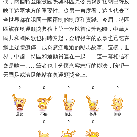
候，兩個特區能被國際奧林匹克委員會所接納已經反
映了這兩地方的重要性。從另一角度看，這也代表了
全世界都在認同一國兩制的制度和實踐。今屆，特區
區旗在奧運頒獎典禮上第一次以首位升起時，中華人
民共和國國歌也同時奏起，金牌得主的故事也迅速在
網上媒體瘋傳，成爲廣泛報道的勵志故事。這樣，世
界，中國，特區和運動員連在一起……這一幕相信不
會是唯一……筆者也十分懷念容志行的腳法，盼望一
天國足或港足能站在奧運頒獎台上。
0
0
0
0
0
震驚
不解
憤怒
杯具
無聊
0
0
0