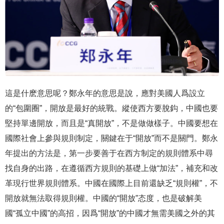
這是什麽意思呢？鄭永年的意思是說，應對美國人爲設立
的“包圍圈”，開放是最好的統戰。縱使西方要脫鈎，中國也要
堅持單邊開放，而且是“真開放”，不是做做樣子。中國要想在
國際社會上參與規則制定，關鍵在于“開放”而不是關門。鄭永
年提出的方法是，第一步要善于在西方制定的規則體系中尋
找自身的出路，在遵循西方規則的基礎上做“加法”，補充和改
革現行世界規則體系。中國在國際上目前還缺乏“規則權”，不
開放就無法取得規則權。中國的“開放”态度，也是破解美
國“孤立中國”的高招，因爲“開放”的中國才無需美國之外的其