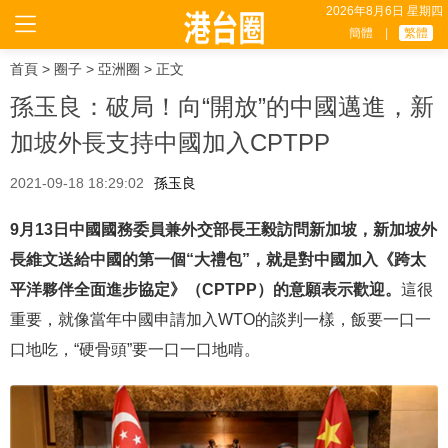
2026年8月6日 星期四
簡體
|
繁體
首頁
>
圈子
>
亞洲圈
> 正文
孫玉良：破局！向“開放”的中國邁進，新
加坡外長支持中國加入CPTPP
2021-09-18 18:29:02
孫玉良
9月13日中國國務委員兼外交部長王毅訪問新加坡，新加坡外
長維文送給中國的第一個“大禮包”，就是對中國加入《跨太
平洋夥伴全面進步協定》（CPTPP）的意願表示歡迎。
這很
重要，就像當年中國申請加入WTO的談判一樣，飯要一口一
口地吃，“硬骨頭”要一口一口地啃。