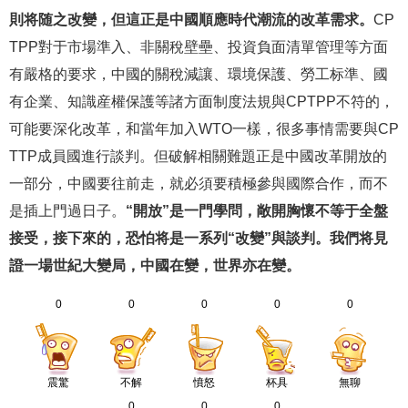
則将随之改變，但這正是中國順應時代潮流的改革需求。
CP
TPP對于市場準入、非關稅壁壘、投資負面清單管理等方面
有嚴格的要求，中國的關稅減讓、環境保護、勞工标準、國
有企業、知識産權保護等諸方面制度法規與CPTPP不符的，
可能要深化改革，和當年加入WTO一樣，很多事情需要與CP
TTP成員國進行談判。但破解相關難題正是中國改革開放的
一部分，中國要往前走，就必須要積極參與國際合作，而不
是插上門過日子。
“開放”是一門學問，敞開胸懷不等于全盤
接受，接下來的，恐怕将是一系列“改變”與談判。我們将見
證一場世紀大變局，中國在變，世界亦在變。
0
0
0
0
0
震驚
不解
憤怒
杯具
無聊
0
0
0