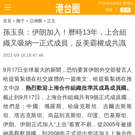
2026年8月8日 星期六
簡體
|
繁體
首頁
>
圈子
>
亞洲圈
> 正文
孫玉良：伊朗加入！曆時13年，上合組
織又吸納一正式成員，反美霸權成共識
2021-09-18 18:47:46
9月17日全球最大的新聞，恐怕要算伊朗外交部發言人
哈提蔔紮德在社交媒體的一篇推文，哈提蔔紮德在推
文中說，
熱烈歡迎上海合作組織批準其成爲成員國。
截止到9月17日，上海合作組織共有9個正式成員國，
他們是：中國、俄羅斯、哈薩克斯坦、吉爾吉斯斯
坦、塔吉克斯坦、烏茲别克斯坦、印度、巴基斯坦、
伊朗。伊朗正式加入“上合”着實不易，從2005年被接
納爲觀察員國，到2008年正式提出申請加入上海合作