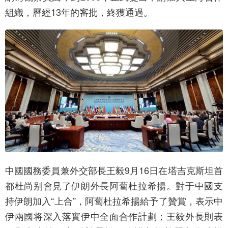
組織，曆經13年的審批，終獲通過。
中國國務委員兼外交部長王毅9月16日在塔吉克斯坦首
都杜尚别會見了伊朗外長阿蔔杜拉希揚。對于中國支
持伊朗加入“上合”，阿蔔杜拉希揚給予了贊賞，表示中
伊兩國将深入落實伊中全面合作計劃；王毅外長則表