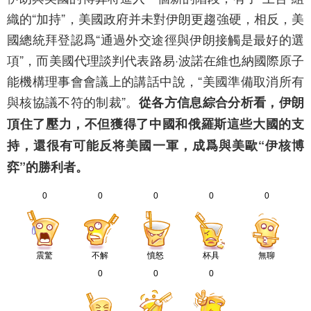
織的“加持”，美國政府并未對伊朗更趨強硬，相反，美
國總統拜登認爲“通過外交途徑與伊朗接觸是最好的選
項”，而美國代理談判代表路易·波諾在維也納國際原子
能機構理事會會議上的講話中說，“美國準備取消所有
與核協議不符的制裁”。
從各方信息綜合分析看，伊朗
頂住了壓力，不但獲得了中國和俄羅斯這些大國的支
持，還很有可能反将美國一軍，成爲與美歐“伊核博
弈”的勝利者。
0
0
0
0
0
震驚
不解
憤怒
杯具
無聊
0
0
0