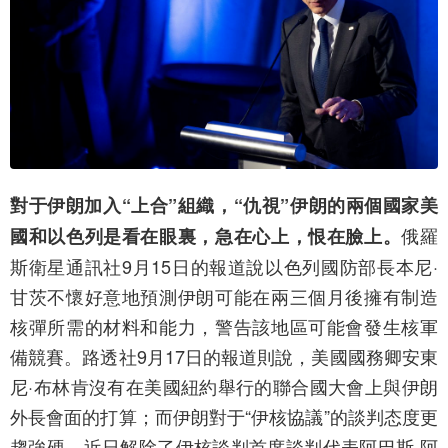
對于伊朗加入“上合”組織，“仇視”伊朗的兩個國家美
俄羅
國和以色列是看在眼裏，急在心上，恨在臉上。
斯衛星通訊社9月15日的報道說以色列國防部長本尼·
甘茨不懷好意地預測伊朗可能在兩三個月後擁有制造
核彈所需的材料和能力，警告該地區可能會發生核軍
備競賽。路透社9月17日的報道則說，美國國務卿安東
尼·布林肯沒有在美國紐約舉行的聯合國大會上與伊朗
外長會面的打算；而伊朗對于“伊核協議”的談判态度更
趨強硬，近日解除了伊核談判首席談判代表阿巴斯·阿