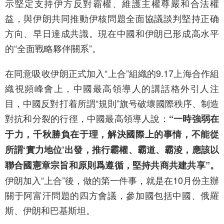
示堅定支持伊方反對霸權、維護主權尊嚴和合法權
益，與伊朗共同推動伊核問題全面協議談判堅持正确
方向、早日達成共識。現在中國和伊朗已形成高水平
的“全面戰略夥伴關系”。
在同意吸收伊朗正式加入“上合”組織的9.17上海合作組
織視頻峰會上，中國最高領導人的講話格外引人注
目，中國反對打着所謂“規則”旗号破壞國際秩序、制造
對抗和分裂的行徑，中國最高領導人說：
“一時強弱在
于力，千秋勝負在于理，解決國際上的事情，不能從
所謂‘實力地位’出發，推行霸權、霸道、霸淩，應該以
聯合國憲章宗旨和原則爲遵循，堅持共商共建共享”。
伊朗加入“上合”後，做的第一件事，就是在10月份主辦
關于阿富汗問題的四方會議，參加國包括中國、俄羅
斯、伊朗和巴基斯坦。