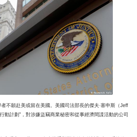
者不願赴美或留在美國。美國司法部長的傑夫·塞申斯（Jeff
起“中國行動計劃”，對涉嫌盜竊商業秘密和從事經濟間諜活動的公司