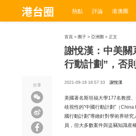
熱點
評論
港澳圈
首頁
>
圈子
>
亞洲圈
> 正文
謝悅漢：中美關
行動計劃”，否
2021-09-18 18:57:33
謝悅漢
分享
美國著名斯坦福大學177名教授
歧視性的“中國行動計劃”（China
國行動計劃”導緻針對學術界研究
員，但大多數案件與盜竊知識産