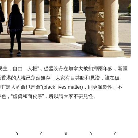
民主，自由，人權”，從孟晚舟在加拿大被扣押兩年多，新疆
至香港的人權已蕩然無存，大家有目共睹和見證，誰在破
的命也是命”(black lives matter)，則更諷刺性。不
色，“虛僞和面皮厚”，所以請大家不要見怪。
0
0
0
0
0