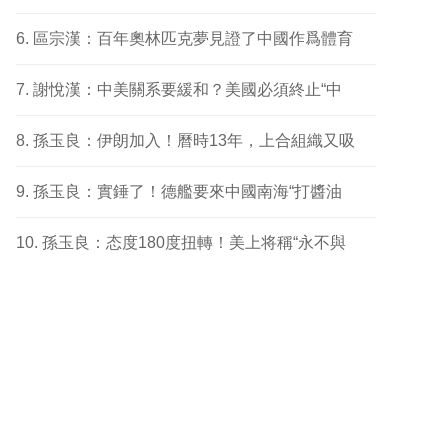
區宗漢：百年奧林匹克夢見證了中國作爲體育
謝悅漢：中美關系要緩和？美國必須終止“中
孫玉良：伊朗加入！曆時13年，上合組織又吸
孫玉良：實錘了！德艦要來中國南海“打醬油
孫玉良：态度180度扭轉！美上将稱“永不與