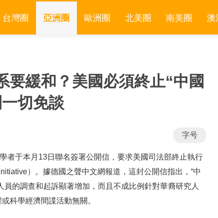
台灣圈
亞洲圈
歐洲圈
北美圈
南美圈
澳
系要緩和？美國必須終止“中國
則一切免談
字号
、學者于本月13日聯名簽署公開信，要求美國司法部終止執行
 Initiative）。據德國之聲中文網報道，這封公開信指出，“中
人員的調查和起訴顯著增加，而且不成比例針對華裔研究人
權或科學經濟間諜活動無關。