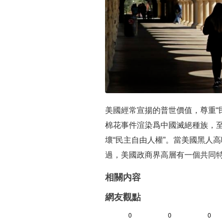
美國經常宣揚的普世價值，尊重“
棉花事件渲染爲中國滅絕種族，
壞“民主自由人權”。當美國黑人高呼“黑人
過，美國政商界高層有一個共同特
相關内容
網友觀點
0
0
0