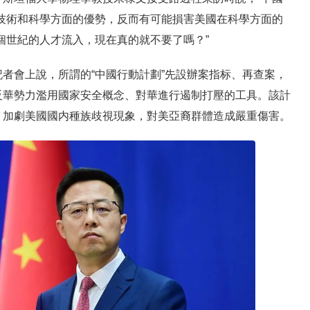
技術和科學方面的優勢，反而有可能損害美國在科學方面的
個世紀的人才流入，現在真的就不要了嗎？”
者會上說，所謂的“中國行動計劃”先設辦案指标、再查案，
反華勢力濫用國家安全概念、對華進行遏制打壓的工具。該計
，加劇美國國内種族歧視現象，對美亞裔群體造成嚴重傷害。