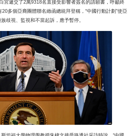
白宮遞交了2萬9318名直接受影響者簽名的請願書，呼籲終
有20多個亞裔團體聯名緻函總統拜登稱，“中國行動計劃”使亞
種族歧視、監視和不當起訴，應予暫停。
斯坦福大學物理學教授朱棣文接受路透社采訪時說，“中國