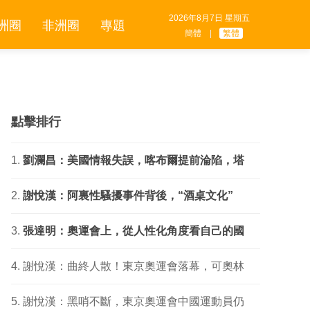
2026年8月7日 星期五
洲圈
非洲圈
專題
簡體
|
繁體
點擊排行
劉瀾昌：美國情報失誤，喀布爾提前淪陷，塔
謝悅漢：阿裏性騷擾事件背後，“酒桌文化”
張達明：奧運會上，從人性化角度看自己的國
謝悅漢：曲終人散！東京奧運會落幕，可奧林
謝悅漢：黑哨不斷，東京奧運會中國運動員仍