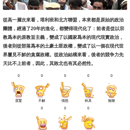
從高一層次來看，塔利班和北方聯盟，本來都是原始的政治
團體，經過了20年的進化，都變得現代化了：前者是從以宗
教爲本的原教旨主義，變成了以國家爲本的現代現實政治，
後者則從部落爲本的土豪土匪政權，變成了以一個在現代世
界屢見不鮮的貪腐政權。從政治結構來看，後者的競争力先
天比不上前者，因此，其敗北也有其必然性。
0
0
0
0
0
震驚
不解
憤怒
杯具
無聊
0
0
0