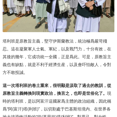
塔利班是原教旨主義，堅守伊斯蘭教法，統治極爲嚴苛殘
忍。這在凝聚軍人士氣、軍紀，以及戰鬥力，十分有效，在
其後的幾年，它成功統一全國，正是爲此。可是，原教旨主
義也有缺點，就是不利于經濟生産，以及會吓怕敵人，令對
方不敢投誠。
這一次塔利班的卷土重來，很明顯是汲取了過去的教訓，從
原教旨主義轉換到現實政治，換言之，也即是世俗化了。
現
時的塔利班，是以阿富汗這國家爲主體的政治組織，因此稱
爲“阿(富汗)塔(利班)”，以切割處于巴基斯坦境内、在世界各
地大搞恐怖活動的“巴(基思坦)塔(利班)”。對異己、對女性，