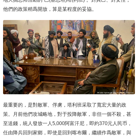
他們的政策稍爲開放，算是某程度的妥協。
最重要的，是對敵軍、俘虜，塔利班采取了寬宏大量的政
策。月前他們攻城略地，對于投降敵軍，非但一個不殺，甚
至送錢，統人發放一人5,000阿富汗尼，即約370元人民币，
任由降兵回到家鄉，即使是回到喀布爾，繼續作爲敵軍，與