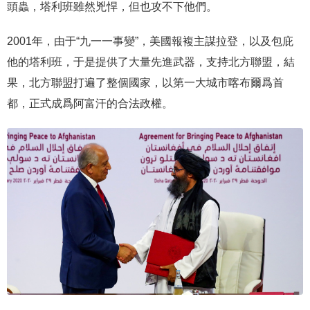
頭蟲，塔利班雖然兇悍，但也攻不下他們。
2001年，由于“九一一事變”，美國報複主謀拉登，以及包庇
他的塔利班，于是提供了大量先進武器，支持北方聯盟，結
果，北方聯盟打遍了整個國家，以第一大城市喀布爾爲首
都，正式成爲阿富汗的合法政權。