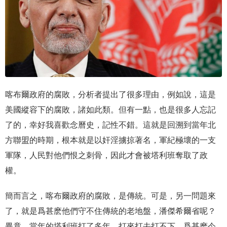
喀布爾政府的腐敗，分析者提出了很多理由，例如說，這是
美國縱容下的腐敗，諸如此類。但有一點，也是很多人忘記
了的，幸好我喜歡念曆史，記性不錯。這就是回溯到當年北
方聯盟的時期，根本就是以奸淫擄掠著名，軍紀極壞的一支
軍隊，人民對他們恨之刺骨，因此才會被塔利班奪取了政
權。
簡而言之，喀布爾政府的腐敗，是傳統。可是，另一問題來
了，就是爲甚麽他們守不住傳統的老地盤，潘傑希爾省呢？
畢竟，當年的塔利班打了多年，打來打去打不下，爲甚麽今