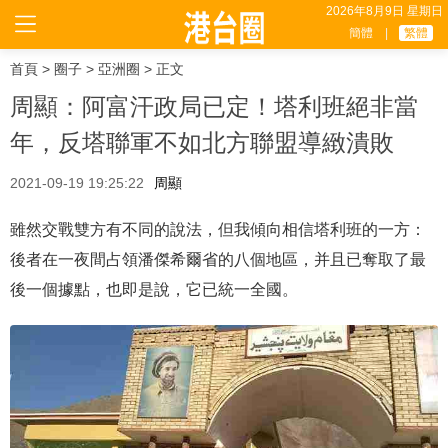
2026年8月9日 星期日
簡體
|
繁體
首頁
>
圈子
>
亞洲圈
> 正文
周顯：阿富汗政局已定！塔利班絕非當
年，反塔聯軍不如北方聯盟導緻潰敗
2021-09-19 19:25:22
周顯
雖然交戰雙方有不同的說法，但我傾向相信塔利班的一方：
後者在一夜間占領潘傑希爾省的八個地區，并且已奪取了最
後一個據點，也即是說，它已統一全國。