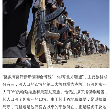
“拯救阿富汗伊斯蘭聯合陣線”，俗稱“北方聯盟”，主要族群成
分有三：占人口的27%的第二大族群塔吉克族、各占阿富汗
人口9%的哈紮拉族和烏茲别克族。他們占據了潘傑希爾省，
其人口占了阿富汗的10%。由于其山谷地形險要，足以據險
死守，而且這是他們從古以來的部族所在，正是猛虎不及地