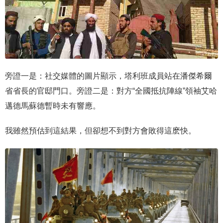
旁證一是：社交媒體的圖片顯示，塔利班成員站在潘傑希爾
省省長的官邸門口。旁證二是：對方“全國抵抗陣線”領袖艾哈
邁德馬蘇德暫時未有響應。
我雖然預估到這結果，但卻想不到對方會敗得這麽快。