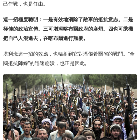
己作戰，也是任由。
這一招極度聰明：一是有效地消除了敵軍的抵抗意志。二是
極佳的政治宣傳。三可增添喀布爾政府的麻煩。四也可乘機
把自己人混進去，在喀布爾進行颠覆。
塔利班這一招的效應，也輻射到它對潘傑希爾省的戰鬥。“全
國抵抗陣線”的迅速崩潰，也正是因此。