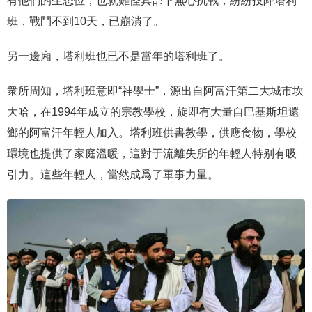
有他們的生态位，也就難怪其部下無心抗戰，紛紛投降塔利
班，戰鬥不到10天，已崩潰了。
另一邊廂，塔利班也已不是當年的塔利班了。
衆所周知，塔利班意即“神學士”，源出自阿富汗第二大城市坎
大哈，在1994年成立的宗教學校，旋即有大量自巴基斯坦還
鄉的阿富汗年輕人加入。塔利班供書教學，供應食物，學校
環境也提供了家庭溫暖，這對于流離失所的年輕人特别有吸
引力。這些年輕人，當然成爲了軍事力量。