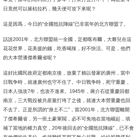
日竟然可以摧枯拉朽，幾天便可攻下來呢？
這是因爲，今日的“全國抵抗陣線”已非當年的北方聯盟了。
話說2001年，北方聯盟統一全國，定都喀布爾，大夥兒在這
花花世界，花美援的錢，吃香喝辣，好不快活。可是，他們
的大本營潘傑希爾省呢？
這好比國民政府定都南京後，放棄了賴以發家的廣州，當中
日戰争時，就連廣州也守不住了。中日戰争時，死守重慶，
日本人強攻7年，也攻不進來。1945年，蔣介石從重慶回都
南京，三大戰役被共産黨打垮了之後，就連大本營重慶也回
不去了。正是所謂的“身土不二”，當2001年，北方聯盟離開
了傑希爾省，另一班土豪軍閥，必不可免地在當地崛起，填
補了當地的權力真空，20年後回去的“全國抵抗陣線”，已不會