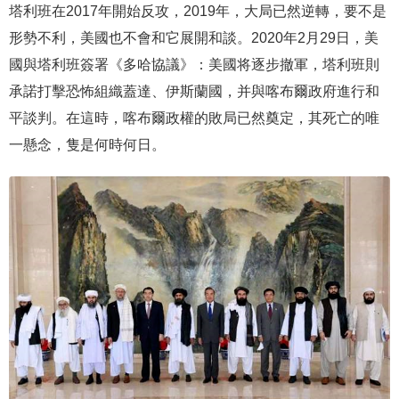
塔利班在2017年開始反攻，2019年，大局已然逆轉，要不是
形勢不利，美國也不會和它展開和談。2020年2月29日，美
國與塔利班簽署《多哈協議》：美國将逐步撤軍，塔利班則
承諾打擊恐怖組織蓋達、伊斯蘭國，并與喀布爾政府進行和
平談判。在這時，喀布爾政權的敗局已然奠定，其死亡的唯
一懸念，隻是何時何日。