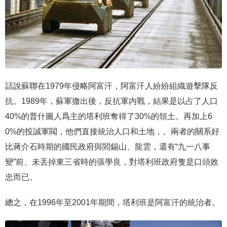
話說蘇聯在1979年侵略阿富汗，阿富汗人紛紛組織遊擊隊反
抗。1989年，蘇軍撒出後，反抗軍内戰，結果是以占了人口
40%的普什圖人爲主的塔利班奪得了30%的領土。再加上6
0%的投誠軍閥，他們直接統治人口和土地，。兩者的關系好
比蔣介石時期的國民政府與閻錫山、龍雲，還有“九一八事
變”前、未丢掉東三省時的張學良，對塔利班政府隻是口頭效
忠而已。
總之，在1996年至2001年期間，塔利班是阿富汗的統治者。