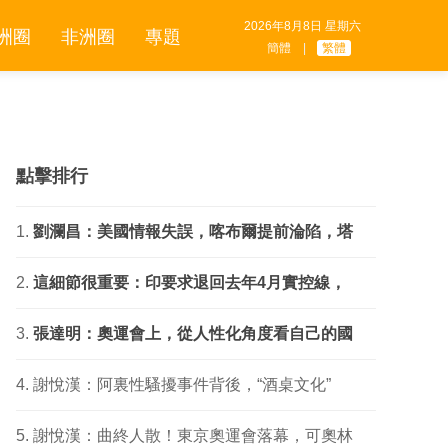
2026年8月8日 星期六
洲圈
非洲圈
專題
簡體
|
繁體
點擊排行
劉瀾昌：美國情報失誤，喀布爾提前淪陷，塔
這細節很重要：印要求退回去年4月實控線，
張達明：奧運會上，從人性化角度看自己的國
謝悅漢：阿裏性騷擾事件背後，“酒桌文化”
謝悅漢：曲終人散！東京奧運會落幕，可奧林