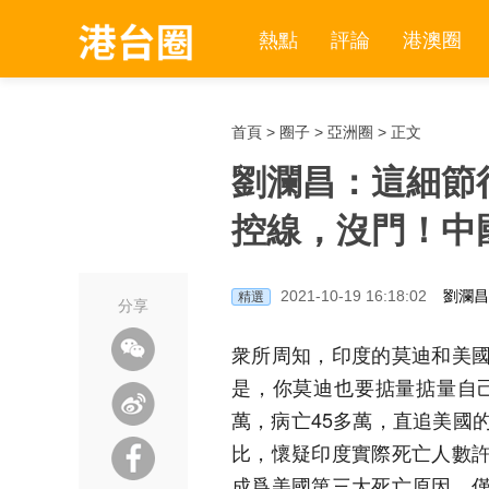
熱點
評論
港澳圈
首頁
>
圈子
>
亞洲圈
> 正文
劉瀾昌：這細節
控線，沒門！中
2021-10-19 16:18:02
劉瀾昌
精選
分享
衆所周知，印度的莫迪和美
是，你莫迪也要掂量掂量自己
萬，病亡45多萬，直追美國
比，懷疑印度實際死亡人數
成爲美國第三大死亡原因，