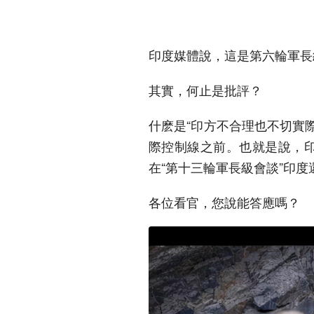
印度媒體說，這是第六輪軍長
其實，何止是批評？
什麽是“印方不合理也不切實際
際控制線之前。也就是說，印
在“第十三輪軍長級會談”印度
各位看官，您說能答應嗎？