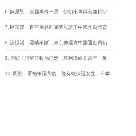
陳景聖：美國再輸一局！伊朗不再與美僵持伊
區宗漢：百年奧林匹克夢見證了中國作爲體育
謝悅漢：黑哨不斷，東京奧運會中國運動員仍
周顯：阿富汗政局已定！塔利班絕非當年，反
周顯：罩袍争議背後，能有效保護女性，日本