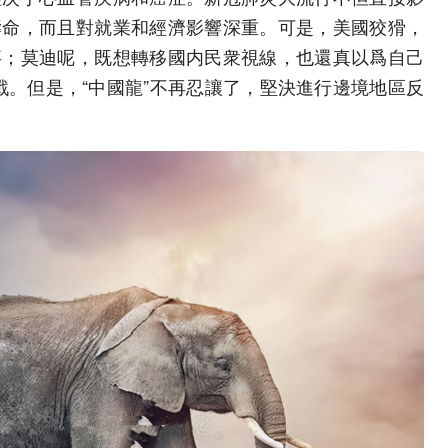
壽命，而且對就業和經濟影響深重。可是，美國狡猾，
事；莫迪呢，既想轉移國内民衆視線，也還真以爲自己
挑戰。但是，“中國龍”不再忍讓了，堅決進行邊境地區反