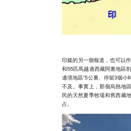
印媒的另一個報道，也可以作
和55匹馬越過西藏阿裏地區
邊境地區”5公裏、停留3個
不及。事實上，那個烏熱地
民的天然夏季牧場和舊西藏
占。