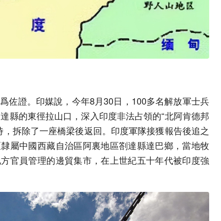
爲佐證。印媒說，今年8月30日，100多名解放軍士兵
劄達縣的東徑拉山口，深入印度非法占領的“北阿肯德邦
小時，拆除了一座橋梁後返回。印度軍隊接獲報告後追之
區隸屬中國西藏自治區阿裏地區劄達縣達巴鄉，當地牧
地方官員管理的邊貿集市，在上世紀五十年代被印度強