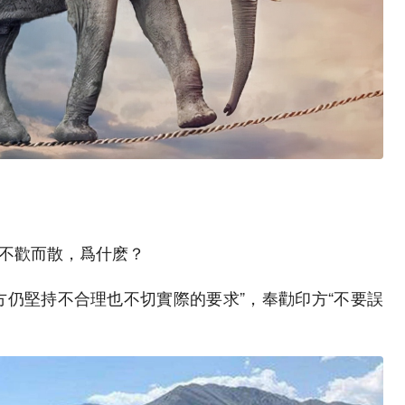
不歡而散，爲什麽？
方仍堅持不合理也不切實際的要求”，奉勸印方“不要誤