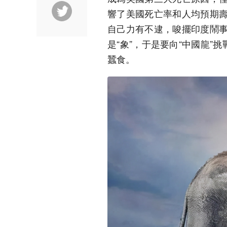
響了美國死亡率和人均預期
自己力有不逮，唆擺印度鬧
是“象”，于是要向“中國龍”
蠶食。