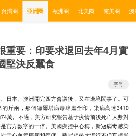
台灣圈
亞洲圈
歐洲圈
北美圈
南美圈
澳
很重要：印要求退回去年4月實
國堅決反蠶食
字号
國、日本、澳洲開完四方會議後，又在邊境鬧事了。可
的斤兩，那個德爾塔病毒肆虐全印，染病高達3410
的74萬。不過，美方研究報告基于疫情前後死亡人數對
許是官方數字的十倍。美國疾控中心稱，新冠病毒感染
僅次于心血管疾病和癌症。新冠肺炎大流行不但直接影