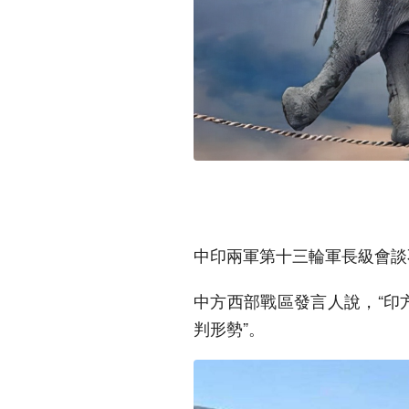
中印兩軍第十三輪軍長級會談
中方西部戰區發言人說，“印
判形勢”。