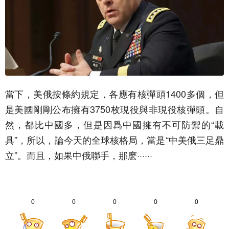
當下，美俄按條約規定，各應有核彈頭1400多個，但
是美國剛剛公布擁有3750枚現役與非現役核彈頭。自
然，都比中國多，但是因爲中國擁有不可防禦的“載
具”，所以，論今天的全球核格局，當是“中美俄三足鼎
立”。而且，如果中俄聯手，那麽······
0
0
0
0
0