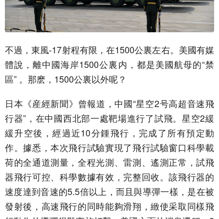
不過，東風-17射程有限，在1500公裏左右。美國有媒
體說，離中國海岸1500公裏内，都是美國航母的“禁
區” 。那麽，1500公裏以外呢？
日本《産經新聞》曾報道，中國“星空2号高超音速飛
行器”，在中國西北部一處靶場進行了試飛。星空2緩
緩升空後，經過近10分鍾飛行，完成了所有預定動
作。據悉，本次飛行試驗實現了飛行試驗窗口科學載
荷的全通道測量，全程光測、雷測、遙測正常，試飛
器飛行可控、科學數據有效，完整回收。該飛行器的
速度達到音速的5.5倍以上，而且與導彈一樣，是在被
發射後，高速飛行的同時能夠滑翔，緻使采取同樣飛