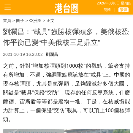
2026年8月6日 星期四
簡體
|
繁體
首頁
>
圈子
>
亞洲圈
> 正文
劉瀾昌：“載具”強勝核彈頭多，美俄核恐
怖平衡已變“中美俄核三足鼎立”
2021-10-19 16:28:02
劉瀾昌
之前，針對“增加核彈頭到1000枚”的觀點，筆者支持
有所增加，不過，強調重點應該放在“載具”上。中國的
現存核彈頭，尤其是氫彈頭，足夠毀滅好多個大國，
關鍵是“載具”保證“突防”，現存的任何反導系統，什麽
薩德、宙斯盾等等都是廢物一堆。于是，在核威懾能
力計算上，一個保證“突防”載具，可以頂上100個核彈
頭。