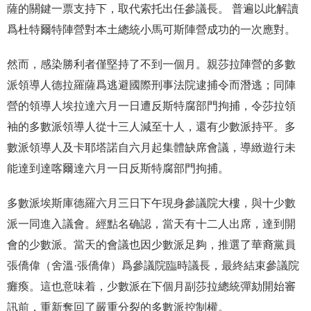
薩的關鍵一票支持下，取代索托出任參議長。 普遍以此解讀
爲杜特爾特陣營對本土總統小馬可斯陣營成功的一次應對。
然而，感染勝利者僅堅持了不到一個月。親莎拉陣營的多數
派領導人德拉羅薩爲逃避國際刑事法院逮捕令而潛逃；同陣
營的領導人埃拉達六月一日遭反斯特腐部門拘捕，令莎拉領
袖的多數派領導人從十三人減至十人，還有少數派持平。多
數派領導人及卡耶塔諾自六月起集體缺席會議，導緻遊行未
能達到達喀爾達六月一日反斯特腐部門拘捕。
多數派埃斯庫德羅六月三日下午現身參議院大樓，與十少數
派一同進入議會。經點名确認，當天有十二人出席，達到開
會的少數派。當天的會議也因少數派足夠，推選了華裔黨員
張僑偉（舍溫·張僑偉）爲參議院臨時議長，最終結束參議院
癱瘓。這也意味着，少數派在下個月副莎拉總統彈劾開始審
訊前，重新奪回了嚴重分裂的多數派控制權。