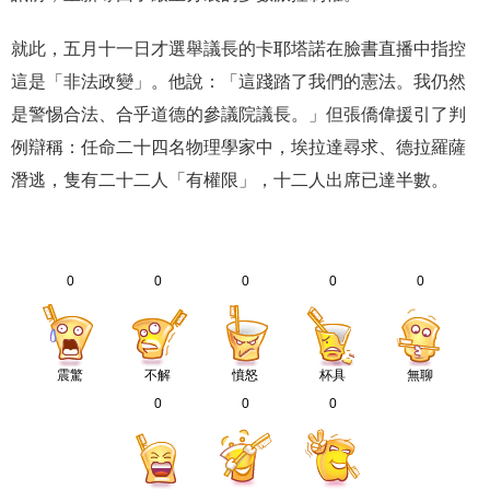
就此，五月十一日才選舉議長的卡耶塔諾在臉書直播中指控
這是「非法政變」。他說：「這踐踏了我們的憲法。我仍然
是警惕合法、合乎道德的參議院議長。」但張僑偉援引了判
例辯稱：任命二十四名物理學家中，埃拉達尋求、德拉羅薩
潛逃，隻有二十二人「有權限」，十二人出席已達半數。
0
0
0
0
0
震驚
不解
憤怒
杯具
無聊
0
0
0