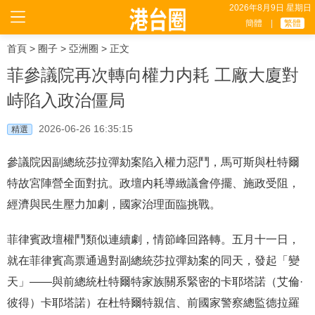
2026年8月9日 星期日
簡體
|
繁體
首頁
>
圈子
>
亞洲圈
> 正文
菲參議院再次轉向權力内耗 工廠大廈對
峙陷入政治僵局
2026-06-26 16:35:15
精選
參議院因副總統莎拉彈劾案陷入權力惡鬥，馬可斯與杜特爾
特故宮陣營全面對抗。政壇内耗導緻議會停擺、施政受阻，
經濟與民生壓力加劇，國家治理面臨挑戰。
菲律賓政壇權鬥類似連續劇，情節峰回路轉。五月十一日，
就在菲律賓高票通過對副總統莎拉彈劾案的同天，發起「變
天」——與前總統杜特爾特家族關系緊密的卡耶塔諾（艾倫·
彼得）卡耶塔諾）在杜特爾特親信、前國家警察總監德拉羅