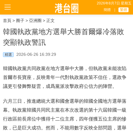
2026年8月7日 星期五
簡體
|
繁體
首頁
>
圈子
>
亞洲圈
> 正文
韓國執政黨地方選舉大勝首爾爆冷落敗
突顯執政警訊
2026-06-26 16:39:29
精選
韓國執政黨共同政黨在地方選舉中大勝，但執政黨未能攻陷
首爾市長寶座，反映青年一代對執政黨政策不信任，選政争
議更引發舞弊疑雲，成爲黨派攻擊政府公信力的陣營。
六月三日，推進總統大選和國會選舉的韓國全國地方選舉落
幕。執政黨韓國共同民主黨在本次改選的第十六屆韓國一級​​
行政區前長席位中獲得十二位主席，四年僅獲五位主席的慘
敗，已是巨大成功。然而，不能用數字反映全部問題，選舉