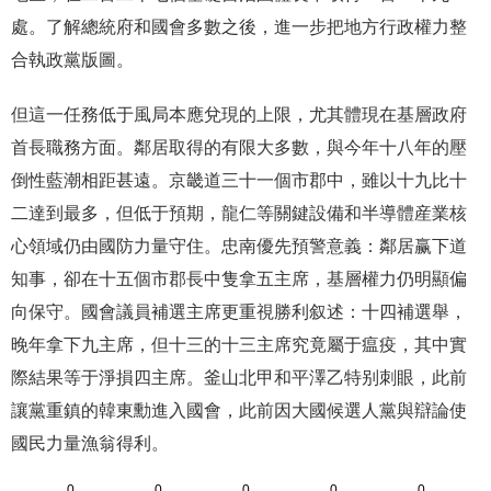
處。了解總統府和國會多數之後，進一步把地方行政權力整
合執政黨版圖。
但這一任務低于風局本應兌現的上限，尤其體現在基層政府
首長職務方面。鄰居取得的有限大多數，與今年十八年的壓
倒性藍潮相距甚遠。京畿道三十一個市郡中，雖以十九比十
二達到最多，但低于預期，龍仁等關鍵設備和半導體産業核
心領域仍由國防力量守住。忠南優先預警意義：鄰居赢下道
知事，卻在十五個市郡長中隻拿五主席，基層權力仍明顯偏
向保守。國會議員補選主席更重視勝利叙述：十四補選舉，
晚年拿下九主席，但十三的十三主席究竟屬于瘟疫，其中實
際結果等于淨損四主席。釜山北甲和平澤乙特别刺眼，此前
讓黨重鎮的韓東勳進入國會，此前因大國候選人黨與辯論使
國民力量漁翁得利。
0
0
0
0
0