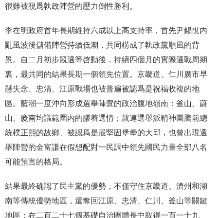
很難被視爲執政陣營的壓力倒性勝利。
李在明政府首年長期維持六成以上高支持率，首先尹錫悅内
亂風波後儲備陣營持續低潮，共同構成了執政黨順風的背
景。自二月初步競選等啓動後，持續四個月的實際選戰周期
裏，最共同的結果長期一個領先位置。京畿道、仁川廣市早
懸失念、忠清、江原戰場也被普遍被認爲是祝福收複的地
區。藍潮一度沖向形成選舉陣營的政治腹地嶺南：釜山、蔚
山、慶南均議範圍内的膠着選情；就連選舉派精神圖騰前總
統樸正熙的故鄉、被認爲是最堅固堡壘的大邱，也曾出現選
舉陣營的金富謙在假想配對一民調中領先國民力量全部八名
可能預言的格局。
結果最終确認了民主黨的優勢，不僅守住京畿道、濟州和湖
南等傳統優勢地區，還奪回江原、忠清、仁川、釜山等關鍵
地區；在二百二十七個基礎自治團體長中取得一百一十九