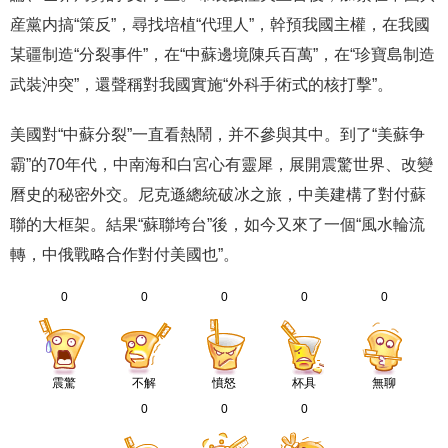
産黨内搞“策反”，尋找培植“代理人”，幹預我國主權，在我國
某疆制造“分裂事件”，在“中蘇邊境陳兵百萬”，在“珍寶島制造
武裝沖突”，還聲稱對我國實施“外科手術式的核打擊”。
美國對“中蘇分裂”一直看熱鬧，并不參與其中。到了“美蘇争
霸”的70年代，中南海和白宮心有靈犀，展開震驚世界、改變
曆史的秘密外交。尼克遜總統破冰之旅，中美建構了對付蘇
聯的大框架。結果“蘇聯垮台”後，如今又來了一個“風水輪流
轉，中俄戰略合作對付美國也”。
0
0
0
0
0
震驚
不解
憤怒
杯具
無聊
0
0
0