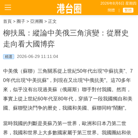
2026年8月6日 星期四
簡體
|
繁體
首頁
>
圈子
>
亞洲圈
> 正文
柳扶風：縱論中美俄三角演變：從曆史
走向看大國博弈
2026-06-29 11:11:04
精選
中美俄（蘇聯）三角關系從上世紀50年代出現“中蘇抗美”、7
0年代出現“中美抗蘇”，到現在又出現“中俄抗美”。這70多年
來，似乎沒有出現過美蘇（俄羅斯）聯手對付我國。然而，
事實上從上世紀60年代至80年代，穿插了一段我國獨自和美
國、蘇聯堅決鬥争的曆史，我國和美國、蘇聯同時“鬧翻”。
當時我國的判斷是美蘇乃第一世界，歐洲和日本乃第二世
界，我國和世界上大多數國家屬于第三世界。我國團結和依