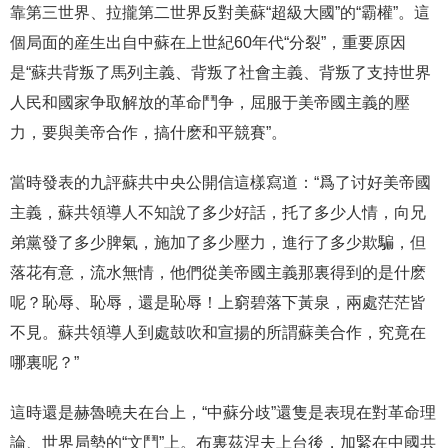
靠第三世界、拉攏第二世界反對美蘇“超級大國”的“霸權”。這
個局面的産生出自中蘇在上世紀60年代“分裂”，重要原因
是“蘇共背叛了馬列主義、背叛了社會主義、背叛了支持世界
人民和國家争取解放的革命鬥争，屈服于美帝國主義的壓
力，要與美帝合作，搞什麽和平競賽”。
當時發表的九評蘇共中央公開信這樣寫道：“爲了讨好美帝國
主義，蘇共領導人不知說了多少好話，托了多少人情，向兄
弟黨發了多少脾氣，施加了多少壓力，進行了多少欺騙，但
落花有意，流水無情，他們從美帝國主義那裏得到的是什麽
呢？恥辱、恥辱，還是恥辱！上窮碧落下黃泉，兩處茫茫皆
不見。蘇共領導人到處鼓吹和宣揚的所謂蘇美合作，究竟在
哪裏呢？”
這時還是赫魯曉夫在台上，“中蘇分歧”還隻是表現在對革命理
論、世界局勢的“文鬥”上。布裏茲涅夫上台後，加緊在中國共