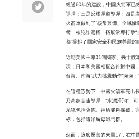
經過60年的建設，中國火箭軍已
導彈；三是反艦彈道導彈；四是
火箭軍做到了“核常兼備、全域懾
脅、核訛詐霸權，拓展常導打擊“
都“撐起了國家安全和民族尊嚴的腰
近期美國主導31個國家、幾十艘
演；日本和美國相配合針對中國，
台海、南海“武力挑釁動作”頻頻
在這種形勢下，中國火箭軍亮出長
乃高超音速導彈，“水漂滑翔”，
系統包括薩德、神盾能夠攔截，
标，包括遠洋航母戰鬥群。
然而，這麽厲害的東風17，在中