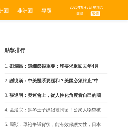
2026年8月8日 星期六
洲圈
非洲圈
專題
簡體
|
繁體
點擊排行
劉瀾昌：這細節很重要：印要求退回去年4月
謝悅漢：中美關系要緩和？美國必須終止“中
張達明：奧運會上，從人性化角度看自己的國
區漢宗：鋼琴王子嫖娼被拘留！公衆人物突破
周顯：罩袍争議背後，能有效保護女性，日本