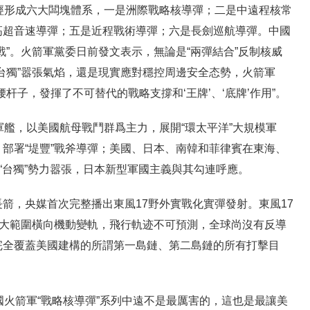
經形成六大闆塊體系，一是洲際戰略核導彈；二是中遠程核常
高超音速導彈；五是近程戰術導彈；六是長劍巡航導彈。中國
戰”。火箭軍黨委日前發文表示，無論是“兩彈結合”反制核威
台獨”嚣張氣焰，還是現實應對穩控周邊安全态勢，火箭軍
杆子，發揮了不可替代的戰略支撐和‘王牌’、‘底牌’作用”。
軍艦，以美國航母戰鬥群爲主力，展開“環太平洋”大規模軍
部署“堤豐”戰斧導彈；美國、日本、南韓和菲律賓在東海、
；“台獨”勢力嚣張，日本新型軍國主義與其勾連呼應。
箭，央媒首次完整播出東風17野外實戰化實彈發射。東風17
可大範圍橫向機動變軌，飛行軌迹不可預測，全球尚沒有反導
完全覆蓋美國建構的所謂第一島鏈、第二島鏈的所有打擊目
國火箭軍“戰略核導彈”系列中遠不是最厲害的，這也是最讓美