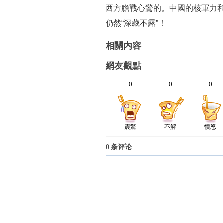
西方膽戰心驚的。中國的核軍力和
仍然“深藏不露”！
相關内容
網友觀點
0
0
0
震驚
不解
憤怒