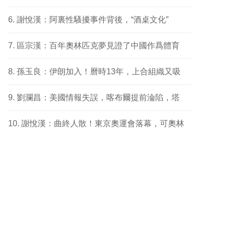
謝悅漢：阿裏性騷擾事件背後，“酒桌文化”
區宗漢：百年奧林匹克夢見證了中國作爲體育
孫玉良：伊朗加入！曆時13年，上合組織又吸
劉瀾昌：美國情報失誤，喀布爾提前淪陷，塔
謝悅漢：曲終人散！東京奧運會落幕，可奧林