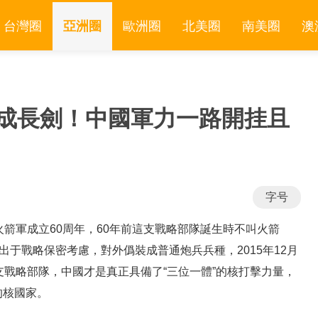
台灣圈
亞洲圈
歐洲圈
北美圈
南美圈
澳
鑄成長劍！中國軍力一路開挂且
字号
火箭軍成立60周年，60年前這支戰略部隊誕生時不叫火箭
出于戰略保密考慮，對外僞裝成普通炮兵兵種，2015年12月
支戰略部隊，中國才是真正具備了“三位一體”的核打擊力量，
的核國家。