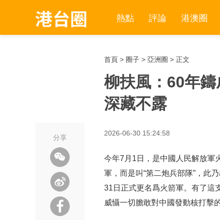
熱點
評論
港澳圈
首頁
>
圈子
>
亞洲圈
> 正文
柳扶風：60年
深藏不露
2026-06-30 15:24:58
分享
今年7月1日，是中國人民解放軍
軍，而是叫“第二炮兵部隊”，此乃
31日正式更名爲火箭軍。有了這
威懾一切膽敢對中國發動核打擊