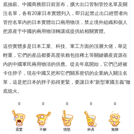
底抽薪。中國商務部日前宣布，擴大出口管制管控名單及關
注名單，各有20家日本實體列入，即日起禁止出口經營者向
管控名單内的日本實體出口兩用物項，禁止境外組織和個人
把原産于中國的兩用物項轉讓或提供給相關實體。
這些實體多是日本工業、科技、軍工方面的頂層大佬，舉足
輕重，它們的産品都要高度依賴包括稀土等關鍵礦産資源在
内的中國軍民兩用物項的供應。從去年底開始，它們已經被
卡住脖子，現在中國又把和它們關系密切的企業納入關注名
單，這是把日本的脖子掐得更緊，要讓日本“新型軍國主義”徹
底熄火。
0
0
0
0
0
震驚
不解
憤怒
杯具
無聊