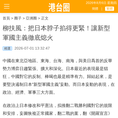
2026年8月6日 星期四
簡體
|
繁體
首頁
>
圈子
>
亞洲圈
> 正文
柳扶風：把日本脖子掐得更緊！讓新型
軍國主義徹底熄火
2026-07-01 13:32:47
精選
中國在東北亞地區、東海、台海、南海，與美日爲首的反華
勢力博弈日趨緊張、擴大和深化。日本最近的表現最是猖
狂，中國對它的反制、棒喝也最是精準有力。歸結起來，是
要堅決遏制日本“新型軍國主義”妄動。而日本妄動的表現，在
政治、經濟、軍事三大方面。
在政治上日本修改和平憲法，拟推翻二戰勝利國對它的規限
和安排，妄圖恢複正常國家，翻二戰的案，翻《開羅宣言》