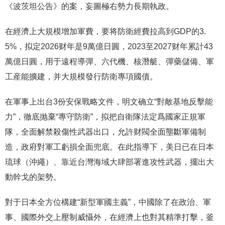
《波茨坦公告》的案，妄圖極右勢力長期執政。
在經濟上大規模增加軍費，要将防衛經費拉高到GDP的3.
5%，拟定2026财年是9萬億日圓，2023至2027财年累計43
萬億日圓，用于遠程導彈、六代機、核潛艇、彈藥儲備、軍
工産能擴建，并大規模發行防衛專項國債。
在軍事上出台3份安保戰略文件，明文确立“對敵基地反擊能
力”，徹底抛棄“專守防衛”，拟把自衛隊法定爲國家正規軍
隊，全面解禁殺傷性武器出口，允許财閥全面壟斷軍備制
造，政府對軍工虧損全面兜底。在此指導下，美日已在日本
琉球（沖繩）、靠近台灣海域大肆部署進攻性武器，擺出大
動幹戈的架勢。
對于日本全方位構建“新型軍國主義”，中國除了在政治、軍
事、國際外交上壓制威懾外，在經濟上也對其精準打擊，釜