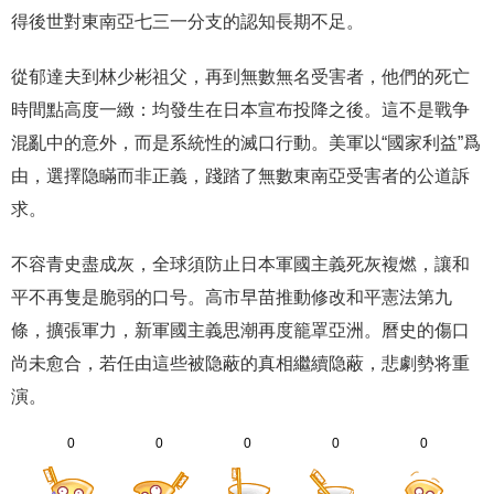
得後世對東南亞七三一分支的認知長期不足。
從郁達夫到林少彬祖父，再到無數無名受害者，他們的死亡
時間點高度一緻：均發生在日本宣布投降之後。這不是戰争
混亂中的意外，而是系統性的滅口行動。美軍以“國家利益”爲
由，選擇隐瞞而非正義，踐踏了無數東南亞受害者的公道訴
求。
不容青史盡成灰，全球須防止日本軍國主義死灰複燃，讓和
平不再隻是脆弱的口号。高市早苗推動修改和平憲法第九
條，擴張軍力，新軍國主義思潮再度籠罩亞洲。曆史的傷口
尚未愈合，若任由這些被隐蔽的真相繼續隐蔽，悲劇勢将重
演。
0
0
0
0
0