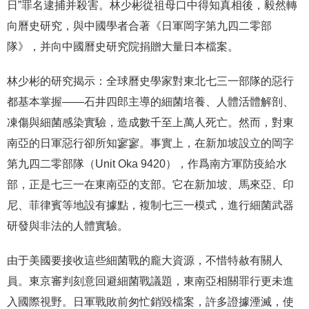
日”罪名逮捕并殺害。林少彬從祖母口中得知真相後，毅然轉
向曆史研究，與中國學者合著《日軍岡字第九四二零部
隊》，并向中國曆史研究院捐贈大量日本檔案。
林少彬的研究揭示：全球曆史學家對東北七三一部隊的惡行
都基本掌握——石井四郎主導的細菌培養、人體活體解剖、
凍傷與細菌感染實驗，造成數千至上萬人死亡。然而，對東
南亞的日軍惡行卻所知寥寥。事實上，在新加坡設立的岡字
第九四二零部隊（Unit Oka 9420），作爲南方軍防疫給水
部，正是七三一在東南亞的支部。它在新加坡、馬來亞、印
尼、菲律賓等地設有據點，複制七三一模式，進行細菌武器
研發與非法的人體實驗。
由于美國要接收這些細菌戰的龐大資源，不惜特赦有關人
員。東京審判刻意回避細菌戰議題，東南亞相關罪行更未進
入國際視野。日軍戰敗前匆忙銷毀檔案，許多證據湮滅，使