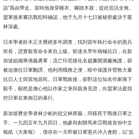
談”爲由帶走。當時他身穿睡衣、腳踏木屐，從此音訊全無。
盟軍後來審訊戰犯時确認，他于九月十七日被秘密處決于叢
林深處。
日本學者鈴木正夫曆經多年調查，找到當年執行命令的憲兵
班長，證實殺害命令來自上級。郁達夫早年積極抗日，在新
加坡組織華僑義勇軍；流亡印尼後化名趙廉開酒廠掩護，卻
被迫擔任日軍翻譯。他利用職務之便，暗中保護并營救大量
抗日人士與當地居民。日軍戰敗後，卻對這位知名作家痛下
殺手，顯然是擔心他以作家之筆與親身見證，向盟軍法庭指
控日軍在東南亞的暴行。
新加坡曆史學者林少彬的祖父林揆義，同樣死于戰後日軍之
手。一九四五年九月四日，他參與創辦馬來亞戰後首份中文
報紙《大衆報》，僅存在一天即被日軍憲兵沖入會館，以“反