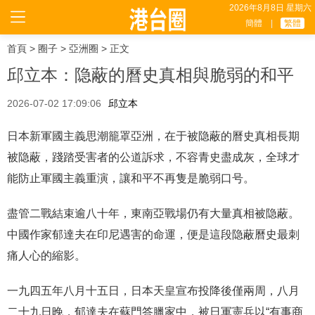
2026年8月8日 星期六
簡體
|
繁體
首頁
>
圈子
>
亞洲圈
> 正文
邱立本：隐蔽的曆史真相與脆弱的和平
2026-07-02 17:09:06
邱立本
日本新軍國主義思潮籠罩亞洲，在于被隐蔽的曆史真相長期
被隐蔽，踐踏受害者的公道訴求，不容青史盡成灰，全球才
能防止軍國主義重演，讓和平不再隻是脆弱口号。
盡管二戰結束逾八十年，東南亞戰場仍有大量真相被隐蔽。
中國作家郁達夫在印尼遇害的命運，便是這段隐蔽曆史最刺
痛人心的縮影。
一九四五年八月十五日，日本天皇宣布投降後僅兩周，八月
二十九日晚，郁達夫在蘇門答臘家中，被日軍憲兵以“有事商