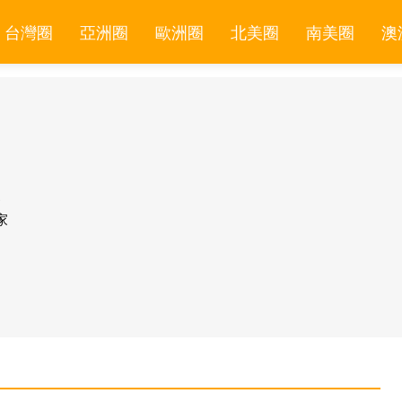
台灣圈
亞洲圈
歐洲圈
北美圈
南美圈
澳
家
家