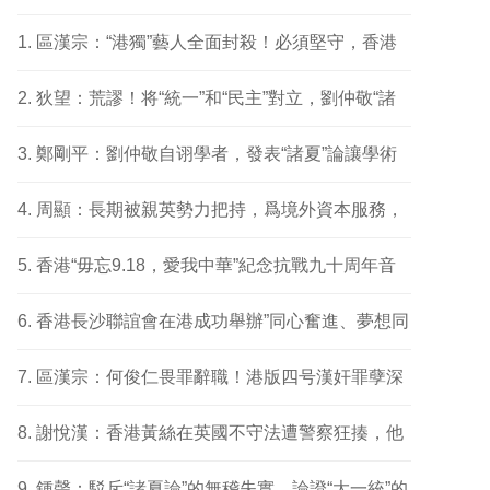
區漢宗：“港獨”藝人全面封殺！必須堅守，香港
愛國藝人才能擁有展示舞台
狄望：荒謬！将“統一”和“民主”對立，劉仲敬“諸
夏論”的邏輯陷阱
鄭剛平：劉仲敬自诩學者，發表“諸夏”論讓學術
界難堪？香港學者邱逸撰文批駁
周顯：長期被親英勢力把持，爲境外資本服務，
香港證監會，到底跟誰姓？
香港“毋忘9.18，愛我中華”紀念抗戰九十周年音
樂會成功舉辦
香港長沙聯誼會在港成功舉辦”同心奮進、夢想同
行”主題活動
區漢宗：何俊仁畏罪辭職！港版四号漢奸罪孽深
重，獄中跳船妄想逃避制裁
謝悅漢：香港黃絲在英國不守法遭警察狂揍，他
們日後要尋“後悔藥”
鍾聲：駁斥“諸夏論”的無稽失實，論證“大一統”的